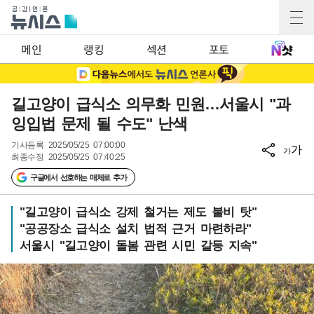
메인
랭킹
섹션
포토
길고양이 급식소 의무화 민원…서울시 "과
잉입법 문제 될 수도" 난색
기사등록
2025/05/25 07:00:00
가
가
최종수정
2025/05/25 07:40:25
구글에서 선호하는 매체로 추가
"길고양이 급식소 강제 철거는 제도 불비 탓"
"공공장소 급식소 설치 법적 근거 마련하라"
서울시 "길고양이 돌봄 관련 시민 갈등 지속"