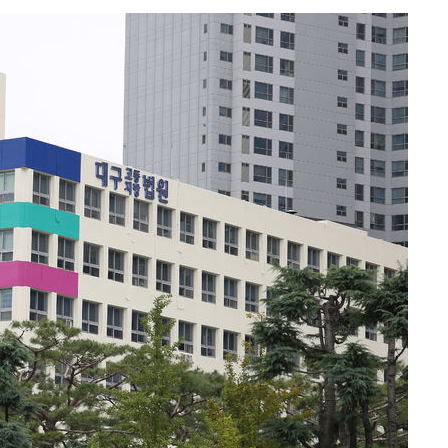
 절차 개시
액
 사망
 CDC
 압수수색
위 등 9곳
출발
개장
3명은 중