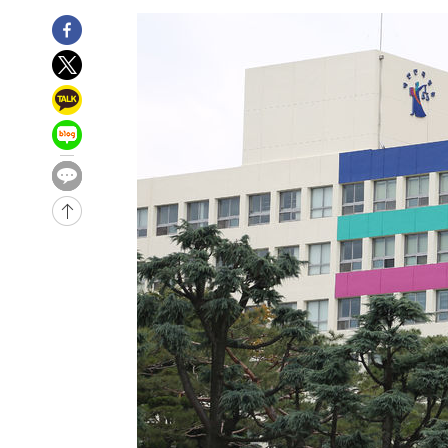
-3243초 전 >
[속보] 뉴욕증시, 일제 하락 마감…나스닥 0.06%↓
-31976초 전 >
[속보]국힘 윤리위, '돌려차기 발언' 진종오·서범수 징계
-27301초 전 >
[속보] 7월 중국 수출 23.9%↑ 수입 27.5%↑…무역총
25.3%↑
-24461초 전 >
[속보]'채상병 순직 책임' 임성근, 항소심도 징역 3년
-24327초 전 >
[속보]종합특검, '관저이전 봐주기 감사' 유병호 구속기소
-20927초 전 >
민주 콩고 에볼라환자 4천명 돌파, 4053명 발생 1850명
-20177초 전 >
[속보]'300억원대 사기 혐의' 차가원 대표 구속 송치
-19371초 전 >
"미 전국적 살모네라 식중독 원인은 멕시코산 할라피뇨"--
-17884초 전 >
[속보]경찰·노동부, HL만도 평택사업장 끼임 사망 관련
-17765초 전 >
[속보]합수본, '투표율 허위 입력' 중앙·서울·경기도 선관
압수수색
-17520초 전 >
[속보]원·달러 환율, 오전 9시 1423.8원
-17316초 전 >
[속보]삼성전자·SK하이닉스 동반 강보합…1%대 상승 
-17302초 전 >
[속보]코스닥, 5.95포인트(0.74%) 상승한 807.62개장
-17270초 전 >
[속보]코스피, 6300선 재탈환…1.09% 오른 6365.07 
-14435초 전 >
시리아 다마스쿠스 교외에서 미니버스 폭발.. 14명 부상, 
태
-13733초 전 >
입추에도 극한더위…서울 낮 39도 '폭염중대경보'