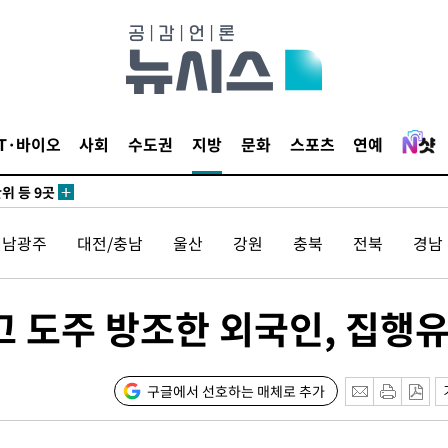
 사망
 CDC
IT·바이오
사회
수도권
지방
문화
스포츠
연예
 압수수색
위 등 9곳
전남광주
대전/충남
울산
강원
충북
전북
경남
출발
개장
고 도주 방조한 외국인, 집행
3명은 중
에서 두차
구글에서 선호하는 매체로 추가
0일 후 발