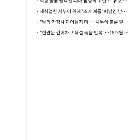
· 직장 불륜 발각된 40대 남성의 고민…"유포 동료 명예훼손·협박죄 고소 가능할까"
· 재취업한 시누이 위해 '조카 셔틀' 떠넘긴 남편…아내 "난 못한다"
· "남의 가정사 끼어들지 마"…시누이 불륜 덮으려는 남편에 억울한 아내
· "현관문 걷어차고 욕설 녹음 반복"…18개월 아기 키우는 집 뒤흔든 '앞집의 비극'