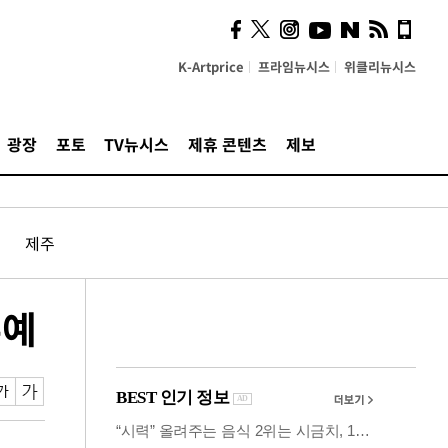
시, 스마트폰 액세서리에
NFC 더했다
K-Artprice
프라임뉴시스
위클리뉴시스
광장
포토
TV뉴시스
제휴 콘텐츠
제보
제주
유예