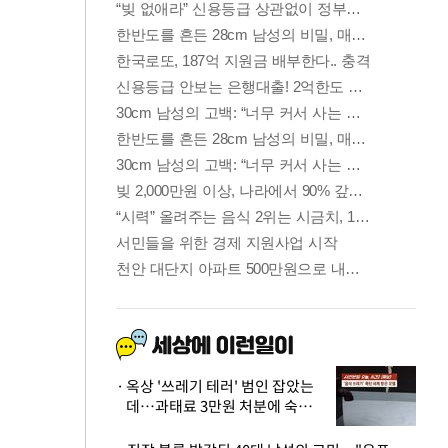
옥상 '쓰레기 테러' 범인 잡았는
데…과태료 3만원 처분에 숙박업
주 허탈