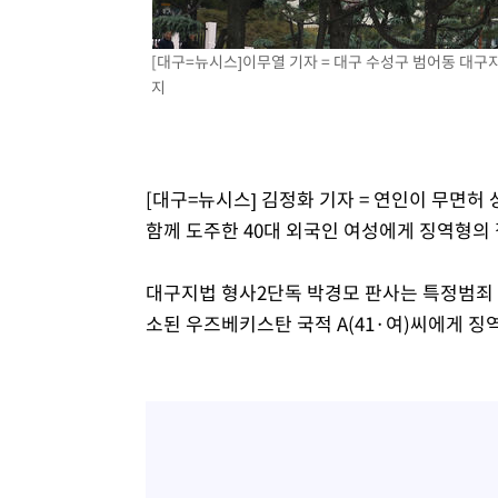
-8697초 전 >
이란, 호르무즈서 "적국 목표물들"과 대치로 남부 케슘섬
례 큰 폭발음
-7412초 전 >
[속보]美, 폴리실리콘 수입 규제…파생제품 15% 관세, 12
[대구=뉴시스]이무열 기자 = 대구 수성구 범어동 대구지방
효
지
-5563초 전 >
[속보]트럼프, 美 원정출산 금지 행정명령 서명
-3263초 전 >
[속보] 뉴욕증시, 일제 하락 마감…나스닥 0.06%↓
[대구=뉴시스] 김정화 기자 = 연인이 무면허
함께 도주한 40대 외국인 여성에게 징역형의
대구지법 형사2단독 박경모 판사는 특정범죄 
소된 우즈베키스탄 국적 A(41·여)씨에게 징