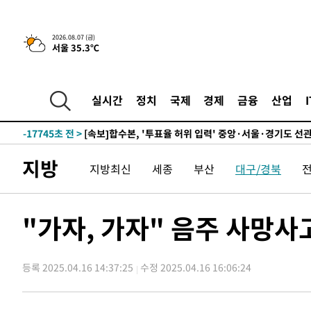
25.3%↑
-24441초 전 >
[속보]'채상병 순직 책임' 임성근, 항소심도 징역 3년
-24307초 전 >
[속보]종합특검, '관저이전 봐주기 감사' 유병호 구속기소
2026.08.07 (금)
서울 35.3℃
-20907초 전 >
민주 콩고 에볼라환자 4천명 돌파, 4053명 발생 1850명
-20157초 전 >
[속보]'300억원대 사기 혐의' 차가원 대표 구속 송치
-19351초 전 >
"미 전국적 살모네라 식중독 원인은 멕시코산 할라피뇨"--
실시간
정치
국제
경제
금융
산업
-17864초 전 >
[속보]경찰·노동부, HL만도 평택사업장 끼임 사망 관련
-17745초 전 >
[속보]합수본, '투표율 허위 입력' 중앙·서울·경기도 선관
압수수색
-17500초 전 >
[속보]원·달러 환율, 오전 9시 1423.8원
지방
지방최신
세종
부산
대구/경북
-17296초 전 >
[속보]삼성전자·SK하이닉스 동반 강보합…1%대 상승 
-17282초 전 >
[속보]코스닥, 5.95포인트(0.74%) 상승한 807.62개장
-17250초 전 >
[속보]코스피, 6300선 재탈환…1.09% 오른 6365.07 
"가자, 가자" 음주 사망사
-14415초 전 >
시리아 다마스쿠스 교외에서 미니버스 폭발.. 14명 부상, 
태
-13713초 전 >
입추에도 극한더위…서울 낮 39도 '폭염중대경보'
등록 2025.04.16 14:37:25
수정 2025.04.16 16:06:24
-8677초 전 >
이란, 호르무즈서 "적국 목표물들"과 대치로 남부 케슘섬
례 큰 폭발음
-7392초 전 >
[속보]美, 폴리실리콘 수입 규제…파생제품 15% 관세, 12
효
-5543초 전 >
[속보]트럼프, 美 원정출산 금지 행정명령 서명