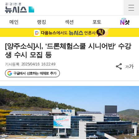
메인
랭킹
섹션
포토
[양주소식]시, '드론체험스쿨 시니어반' 수강
생 수시 모집 등
기사등록
2025/04/16 16:22:49
가
가
구글에서 선호하는 매체로 추가