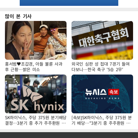
많이 본 기사
홍서범♥조갑경, 아들 불륜 사과
외국인 심판 성 접대 7경기 들여
후 근황…밝은 미소
다보니…한국 축구 '5승 2무'
SK하이닉스, 주당 375원 분기배당
[속보]SK하이닉스, 주당 375원 분
결정…3분기 중 추가 주주환원 발
기 배당…"3분기 중 주주환원 방
표
안 확정"