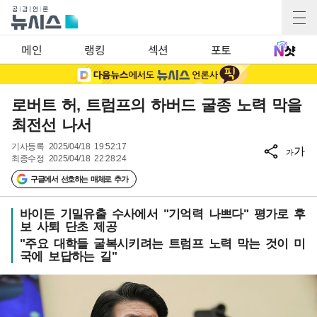
메인
랭킹
섹션
포토
로버트 허, 트럼프의 하버드 굴종 노력 막을
최전선 나서
기사등록
2025/04/18 19:52:17
가
가
최종수정
2025/04/18 22:28:24
구글에서 선호하는 매체로 추가
바이든 기밀유출 수사에서 "기억력 나쁘다" 평가로 후
보 사퇴 단초 제공
"주요 대학들 굴복시키려는 트럼프 노력 막는 것이 미
국에 보답하는 길"