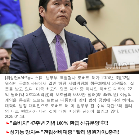
[워싱턴=AP/뉴시스]미 법무부 특별검사 로버트 허가 2024년 3월12일
워싱턴 국회의사당에서 열린 하원 사법위원회 청문회에서 의원들의 질
문을 받고 있다. 미국 최고의 명문 대학 중 하나인 하버드 대학에 22
억 달러(약 3조1326억원)의 보조금과 6000만 달러(약 854억원) 이상의
계약을 동결한 도널드 트럼프 대통령에 맞서 법정 공방에 나선 하버드
대학의 법정 대리인으로 로버트 허 미 법무부 전 수석 차관보와 윌리
엄 버크 변호사가 나선 것에 대해 비상한 관심이 쏠리고 있다.
2025.04.18.