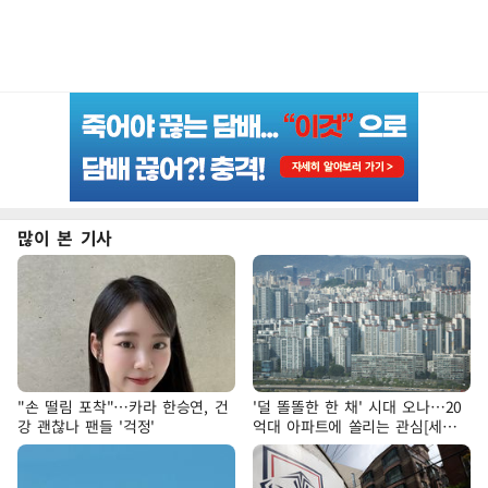
많이 본 기사
"손 떨림 포착"…카라 한승연, 건
'덜 똘똘한 한 채' 시대 오나…20
강 괜찮나 팬들 '걱정'
억대 아파트에 쏠리는 관심[세제
개편, 그 이후②]