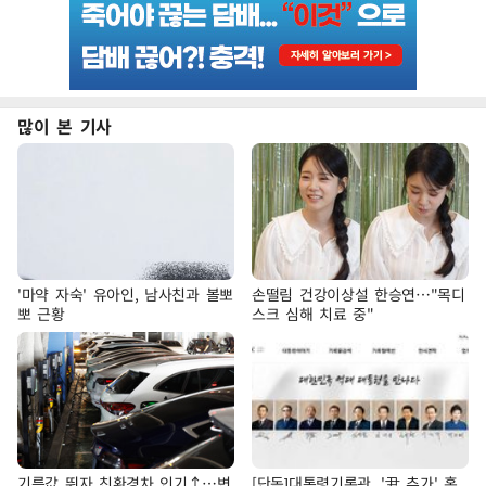
많이 본 기사
'마약 자숙' 유아인, 남사친과 볼뽀
손떨림 건강이상설 한승연…"목디
뽀 근황
스크 심해 치료 중"
기름값 뛰자 친환경차 인기↑…변
[단독]대통령기록관, '尹 추가' 홈