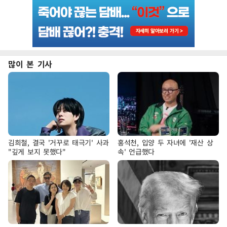
많이 본 기사
김희철, 결국 '거꾸로 태극기' 사과
홍석천, 입양 두 자녀에 '재산 상
"깊게 보지 못했다"
속' 언급했다