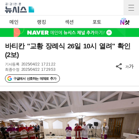
메인
랭킹
섹션
포토
바티칸 "교황 장례식 26일 10시 열려" 확인
(2보)
기사등록
2025/04/22 17:21:22
가
가
최종수정
2025/04/22 17:29:53
구글에서 선호하는 매체로 추가