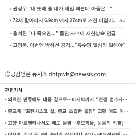
권상우 "내 또래 중 내가 제일 빠른데 아들은…"
홍석천 "나 죽으면…" 돌연 자녀에 재산상속 언급
고영욱, 이번엔 박하선 공격…"류수영 열심히 일해야"
◎공감언론 뉴시스
dbtpwls@newsis.com
관련기사
의료진 만류에도 대중 곁으로…마지막까지 "전쟁 멈추자"[교황 선종]
종교계 "프란치스코 삶, 종교 초월한 울림" 교황 애도 이어져 [교황 선종]
고향 아르헨티나서도 애도 물결…추모객들, 눈물의 작별[교황 선종]
이용훈 주교 등 3명 바티칸 장례미사 참가…명동성당에 공식 분향소(종합)[교황 선종]