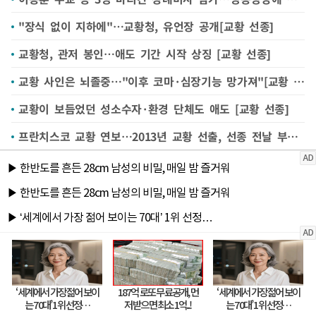
"장식 없이 지하에"…교황청, 유언장 공개[교황 선종]
교황청, 관저 봉인…애도 기간 시작 상징 [교황 선종]
교황 사인은 뇌졸중…"이후 코마·심장기능 망가져"[교황 선종]
교황이 보듬었던 성소수자·환경 단체도 애도 [교황 선종]
프란치스코 교황 연보…2013년 교황 선출, 선종 전날 부활절 메시지 [교황 선종]