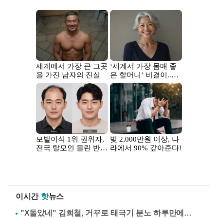
이시간
핫
뉴스
"X돌았네" 김희철, 거꾸로 태극기 분노 하루만에…