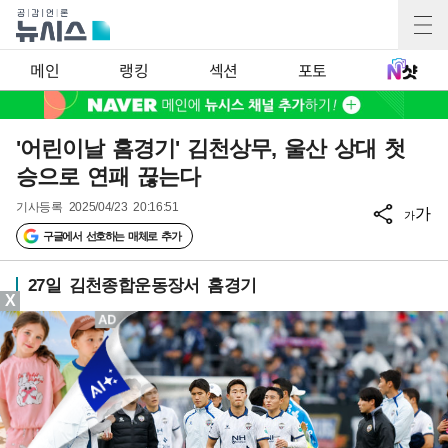
메인
랭킹
섹션
포토
'어린이날 홈경기' 김천상무, 울산 상대 첫
승으로 연패 끊는다
기사등록
2025/04/23 20:16:51
가
가
구글에서 선호하는 매체로 추가
27일 김천종합운동장서 홈경기
X