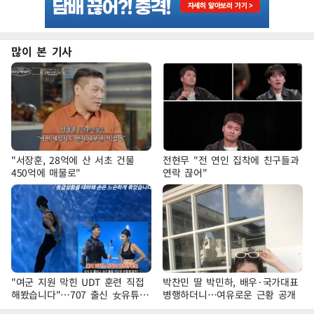
많이 본 기사
"서장훈, 28억에 산 서초 건물
전현무 "전 연인 집착에 친구들과
450억에 매물로"
연락 끊어"
"여군 지원 막힌 UDT 훈련 직접
박찬민 딸 박민하, 배우·국가대표
해봤습니다"…707 출신 女유튜버
병행하더니…여유로운 근황 공개
'완벽 소화'