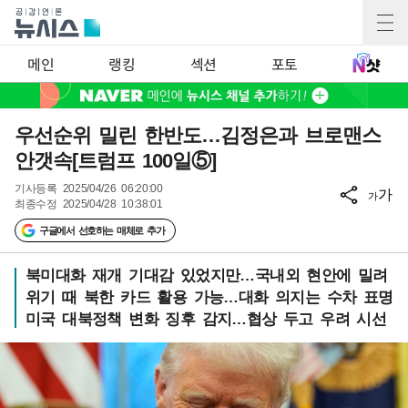
메인
랭킹
섹션
포토
우선순위 밀린 한반도…김정은과 브로맨스
안갯속[트럼프 100일⑤]
기사등록
2025/04/26 06:20:00
가
가
최종수정
2025/04/28 10:38:01
구글에서 선호하는 매체로 추가
북미대화 재개 기대감 있었지만…국내외 현안에 밀려
위기 때 북한 카드 활용 가능…대화 의지는 수차 표명
미국 대북정책 변화 징후 감지…협상 두고 우려 시선