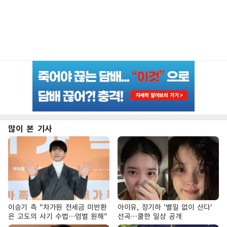
많이 본 기사
이승기 측 "차가원 전세금 미반환
아이유, 장기하 '별일 없이 산다'
은 고도의 사기 수법…엄벌 원해"
선곡…쿨한 일상 공개