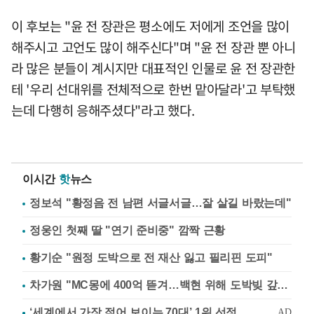
이 후보는 "윤 전 장관은 평소에도 저에게 조언을 많이
해주시고 고언도 많이 해주신다"며 "윤 전 장관 뿐 아니
라 많은 분들이 계시지만 대표적인 인물로 윤 전 장관한
테 '우리 선대위를 전체적으로 한번 맡아달라'고 부탁했
는데 다행히 응해주셨다"라고 했다.
이시간
핫
뉴스
정보석 "황정음 전 남편 서글서글…잘 살길 바랐는데"
정웅인 첫째 딸 "연기 준비중" 깜짝 근황
황기순 "원정 도박으로 전 재산 잃고 필리핀 도피"
차가원 "MC몽에 400억 뜯겨…백현 위해 도박빚 갚아줘"