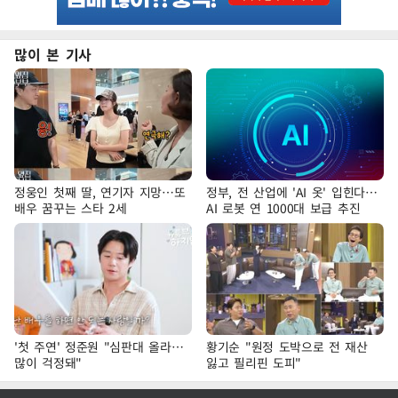
많이 본 기사
정웅인 첫째 딸, 연기자 지망…또
정부, 전 산업에 'AI 옷' 입힌다…
배우 꿈꾸는 스타 2세
AI 로봇 연 1000대 보급 추진
'첫 주연' 정준원 "심판대 올라…
황기순 "원정 도박으로 전 재산
많이 걱정돼"
잃고 필리핀 도피"