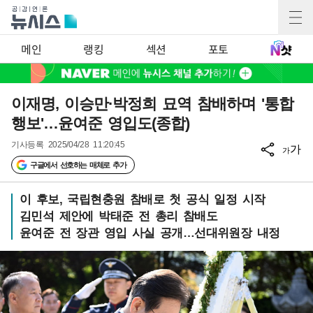
메인
랭킹
섹션
포토
이재명, 이승만·박정희 묘역 참배하며 '통합
행보'…윤여준 영입도(종합)
기사등록
2025/04/28 11:20:45
가
가
구글에서 선호하는 매체로 추가
이 후보, 국립현충원 참배로 첫 공식 일정 시작
김민석 제안에 박태준 전 총리 참배도
윤여준 전 장관 영입 사실 공개…선대위원장 내정