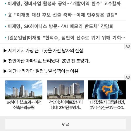
이재명, 정비사업 활성화 공약…'개발이익 환수' 고수할까
文 "이재명 대선 후보 선출 축하…이제 민주당은 원팀"
이재명, SK하이닉스 방문…'AI 메모리 반도체' 간담회
[일문일답]이재명 "한덕수, 심판이 선수로 뛰기 위해 기회 노리는 것 아닌가"
댓글