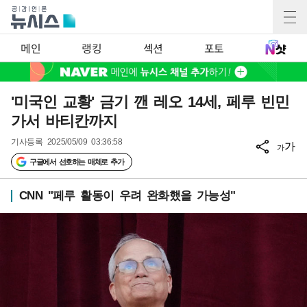
메인
랭킹
섹션
포토
'미국인 교황' 금기 깬 레오 14세, 페루 빈민
가서 바티칸까지
기사등록
2025/05/09 03:36:58
가
가
구글에서 선호하는 매체로 추가
CNN "페루 활동이 우려 완화했을 가능성"