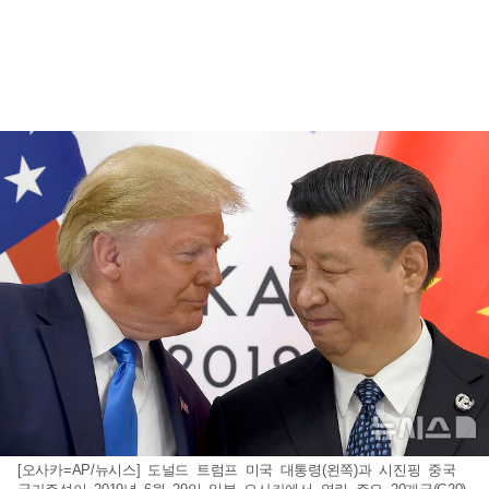
[오사카=AP/뉴시스] 도널드 트럼프 미국 대통령(왼쪽)과 시진핑 중국