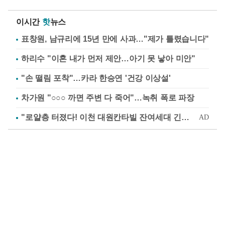
이시간
핫
뉴스
표창원, 남규리에 15년 만에 사과…"제가 틀렸습니다"
하리수 "이혼 내가 먼저 제안…아기 못 낳아 미안"
"손 떨림 포착"…카라 한승연 '건강 이상설'
차가원 "○○○ 까면 주변 다 죽어"…녹취 폭로 파장