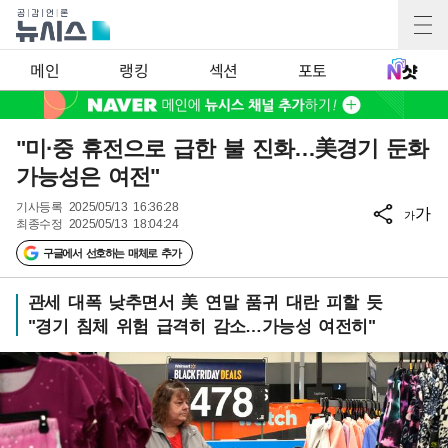
메인
랭킹
섹션
포토
"미·중 휴전으로 급한 불 진화…美경기 둔화
가능성은 여전"
기사등록
2025/05/13 16:36:28
가
가
최종수정
2025/05/13 18:04:24
구글에서 선호하는 매체로 추가
관세 대폭 낮추면서 美 연말 품귀 대란 피할 듯
"경기 침체 위험 급격히 감소…가능성 여전히"