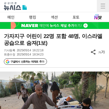
메인
랭킹
섹션
포토
가자지구 어린이 22명 포함 48명, 이스라엘
공습으로 숨져(1보)
기사등록
2025/05/14 16:22:18
가
가
최종수정
2025/05/14 18:34:23
구글에서 선호하는 매체로 추가