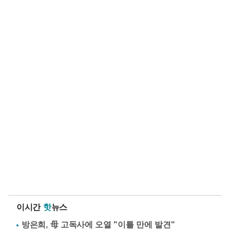
이시간
핫
뉴스
방은희, 母 고독사에 오열 "이틀 만에 발견"