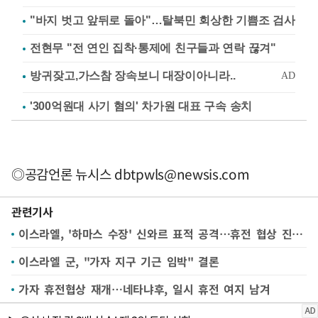
"바지 벗고 앞뒤로 돌아"…탈북민 회상한 기쁨조 검사
전현무 "전 연인 집착·통제에 친구들과 연락 끊겨"
'300억원대 사기 혐의' 차가원 대표 구속 송치
◎공감언론 뉴시스
dbtpwls@newsis.com
관련기사
이스라엘, '하마스 수장' 신와르 표적 공격…휴전 협상 진전되나
이스라엘 군, "가자 지구 기근 임박" 결론
가자 휴전협상 재개…네타냐후, 일시 휴전 여지 남겨