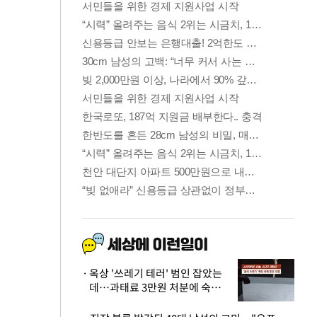
옥상 '쓰레기 테러' 범인 잡았는
데…과태료 3만원 처분에 숙박업
주 허탈