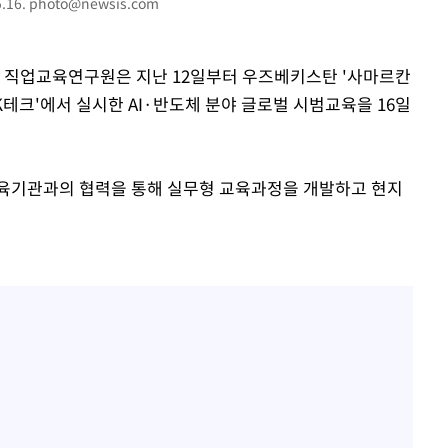
.16.
photo@newsis.com
개장
3명은 중
학 직업교육연구원은 지난 12일부터 우즈베키스탄 '사마르칸
VK테크'에서 실시한 AI·반도체 분야 글로벌 시범교육을 16일
에서 두차
0일 후 발
교육기관과의 협력을 통해 실무형 교육과정을 개발하고 현지