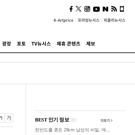
시, 스마트폰 액세서리에
NFC 더했다
K-Artprice
프라임뉴시스
위클리뉴시스
광장
포토
TV뉴시스
제휴 콘텐츠
제보