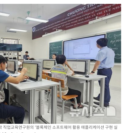
에서 두차
0일 후 발
 절차 개시
액
 사망
 CDC
 압수수색
위 등 9곳
출발
학 직업교육연구원의 '블록체인 소프트웨어 활용 애플리케이션 구현 실