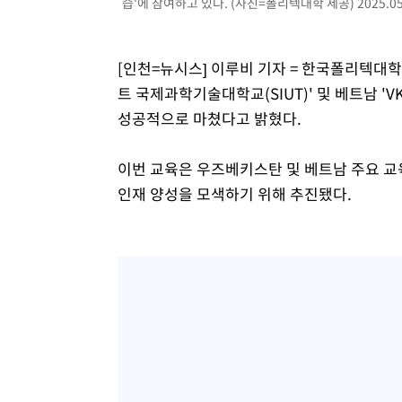
-14682초 전 >
[속보]코스닥, 5.95포인트(0.74%) 상승한 807.62개장
습'에 참여하고 있다. (사진=폴리텍대학 제공) 2025.05
-14650초 전 >
[속보]코스피, 6300선 재탈환…1.09% 오른 6365.07 
-11815초 전 >
시리아 다마스쿠스 교외에서 미니버스 폭발.. 14명 부상, 
[인천=뉴시스] 이루비 기자 = 한국폴리텍대
태
-11113초 전 >
입추에도 극한더위…서울 낮 39도 '폭염중대경보'
트 국제과학기술대학교(SIUT)' 및 베트남 '
-6077초 전 >
이란, 호르무즈서 "적국 목표물들"과 대치로 남부 케슘섬
성공적으로 마쳤다고 밝혔다.
례 큰 폭발음
-4792초 전 >
[속보]美, 폴리실리콘 수입 규제…파생제품 15% 관세, 12
효
-2943초 전 >
[속보]트럼프, 美 원정출산 금지 행정명령 서명
이번 교육은 우즈베키스탄 및 베트남 주요 
-643초 전 >
[속보] 뉴욕증시, 일제 하락 마감…나스닥 0.06%↓
인재 양성을 모색하기 위해 추진됐다.