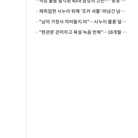
· 직장 불륜 발각된 40대 남성의 고민…"유포 동료 명예훼손·협박죄 고소 가능할까"
· 재취업한 시누이 위해 '조카 셔틀' 떠넘긴 남편…아내 "난 못한다"
· "남의 가정사 끼어들지 마"…시누이 불륜 덮으려는 남편에 억울한 아내
· "현관문 걷어차고 욕설 녹음 반복"…18개월 아기 키우는 집 뒤흔든 '앞집의 비극'