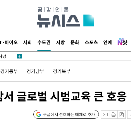
 절차 개시
액
IT·바이오
사회
수도권
지방
문화
스포츠
연예
 사망
 CDC
경기동부
경기남부
경기북부
 압수수색
위 등 9곳
서 글로벌 시범교육 큰 호응
출발
구글에서 선호하는 매체로 추가
개장
3명은 중