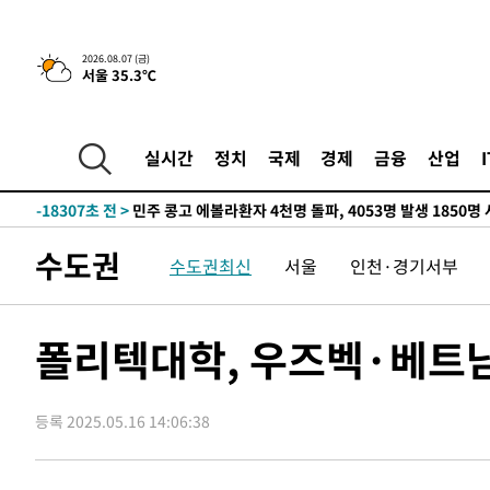
-643초 전 >
[속보] 뉴욕증시, 일제 하락 마감…나스닥 0.06%↓
-29356초 전 >
[속보]국힘 윤리위, '돌려차기 발언' 진종오·서범수 징계
2026.08.07 (금)
서울 35.3℃
-24681초 전 >
[속보] 7월 중국 수출 23.9%↑ 수입 27.5%↑…무역총
25.3%↑
-21841초 전 >
[속보]'채상병 순직 책임' 임성근, 항소심도 징역 3년
-21707초 전 >
[속보]종합특검, '관저이전 봐주기 감사' 유병호 구속기소
실시간
정치
국제
경제
금융
산업
-18307초 전 >
민주 콩고 에볼라환자 4천명 돌파, 4053명 발생 1850명
-17557초 전 >
[속보]'300억원대 사기 혐의' 차가원 대표 구속 송치
-16751초 전 >
"미 전국적 살모네라 식중독 원인은 멕시코산 할라피뇨"--
수도권
수도권최신
서울
인천·경기서부
-15264초 전 >
[속보]경찰·노동부, HL만도 평택사업장 끼임 사망 관련
-15145초 전 >
[속보]합수본, '투표율 허위 입력' 중앙·서울·경기도 선관
압수수색
-14900초 전 >
[속보]원·달러 환율, 오전 9시 1423.8원
폴리텍대학, 우즈벡·베트남
-14696초 전 >
[속보]삼성전자·SK하이닉스 동반 강보합…1%대 상승 
-14682초 전 >
[속보]코스닥, 5.95포인트(0.74%) 상승한 807.62개장
등록 2025.05.16 14:06:38
-14650초 전 >
[속보]코스피, 6300선 재탈환…1.09% 오른 6365.07 
-11815초 전 >
시리아 다마스쿠스 교외에서 미니버스 폭발.. 14명 부상, 
태