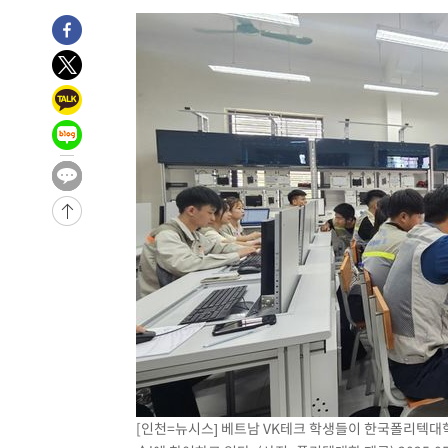
-11113초 전 >
입추에도 극한더위…서울 낮 39도 '폭염중대경보'
-6077초 전 >
이란, 호르무즈서 "적국 목표물들"과 대치로 남부 케슘섬
례 큰 폭발음
-4792초 전 >
[속보]美, 폴리실리콘 수입 규제…파생제품 15% 관세, 12
효
-2943초 전 >
[속보]트럼프, 美 원정출산 금지 행정명령 서명
-643초 전 >
[속보] 뉴욕증시, 일제 하락 마감…나스닥 0.06%↓
-29356초 전 >
[속보]국힘 윤리위, '돌려차기 발언' 진종오·서범수 징계
-24681초 전 >
[속보] 7월 중국 수출 23.9%↑ 수입 27.5%↑…무역총
25.3%↑
-21841초 전 >
[속보]'채상병 순직 책임' 임성근, 항소심도 징역 3년
-21707초 전 >
[속보]종합특검, '관저이전 봐주기 감사' 유병호 구속기소
-18307초 전 >
민주 콩고 에볼라환자 4천명 돌파, 4053명 발생 1850명
-17557초 전 >
[속보]'300억원대 사기 혐의' 차가원 대표 구속 송치
-16751초 전 >
"미 전국적 살모네라 식중독 원인은 멕시코산 할라피뇨"--
-15264초 전 >
[속보]경찰·노동부, HL만도 평택사업장 끼임 사망 관련
-15145초 전 >
[속보]합수본, '투표율 허위 입력' 중앙·서울·경기도 선관
압수수색
-14900초 전 >
[속보]원·달러 환율, 오전 9시 1423.8원
-14696초 전 >
[속보]삼성전자·SK하이닉스 동반 강보합…1%대 상승 
[인천=뉴시스] 베트남 VK테크 학생들이 한국폴리텍대