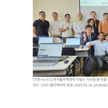
[인천=뉴시스] 한국폴리텍대학 이철수 이사장(맨 뒷줄
있다. (사진=폴리텍대학 제공) 2025.05.16.
photo@n