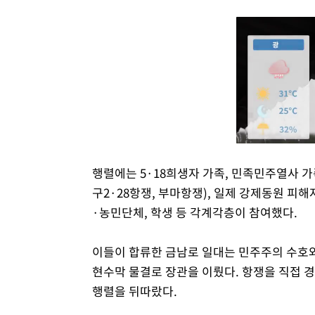
행렬에는 5·18희생자 가족, 민족민주열사 가족
구2·28항쟁, 부마항쟁), 일제 강제동원 피해
·농민단체, 학생 등 각계각층이 참여했다.
이들이 합류한 금남로 일대는 민주주의 수호와 
현수막 물결로 장관을 이뤘다. 항쟁을 직접 
행렬을 뒤따랐다.