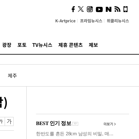
사이 해답 찾았죠"…알을
깨고 나온 '초자아'
K-Artprice
프라임뉴시스
위클리뉴시스
광장
포토
TV뉴시스
제휴 콘텐츠
제보
제주
)