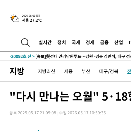
-25946초 전 >
이강인 ATM 입단식에 '상암벌 들썩'…"세계적인 선수 
-24942초 전 >
태풍 돌핀, 중 저장성 타이저우시 해안에 상륙 (1보)
2026.08.09 (일)
서울 27.2℃
-22288초 전 >
AT마드리드 데뷔 앞둔 이강인, 맨시티전 선발 대신 '벤치 
-20918초 전 >
[속보]與 강원·TK 당원투표 합산 김민석 48.54%로 
44.40%
-20252초 전 >
與 강원·TK 당원투표 합산 김민석 46.01%로 승리…정
실시간
정치
국제
경제
금융
산업
44.53%
-20092초 전 >
[속보]與전대 권리당원투표…강원·경북 김민석, 대구 정
-19899초 전 >
[속보]與 당대표 경선, 경북 권리당원 투표 김민석 47.3
45.71%
-19801초 전 >
[속보]與 당대표 경선, 대구 권리당원 투표 정청래 47.8
지방
지방최신
세종
부산
대구/경북
46.35%
-19598초 전 >
[속보]與 당대표 경선, 강원 권리당원 투표 김민석 승리…5
득표
-17516초 전 >
"일본축구협회, 대한축구협회 성 접대 의혹 심판 조사"
-10158초 전 >
[속보]장은수, KLPGA 제주삼다수 역전 우승…데뷔 10년
"다시 만나는 오월" 5·1
정상
-5523초 전 >
"얼마나 더웠으면"…안동 물길공원서 헤엄친 구렁이 '소동
-5450초 전 >
손흥민, 68분 뛰고 2경기 침묵…LAFC, 톨루카에 1-0 승리
등록 2025.05.17 21:05:08
수정 2026.05.17 10:59:35
-4722초 전 >
'2경기 연속 침묵' 손흥민, 톨루카전 68분만 뛰고 슈팅 0개
-3474초 전 >
이강인, 오늘 서울서 AT마드리드 입단식…'전례 없는 특급
2시간 전 >
'여긴 20도, 저긴 50도'…열화상 카메라로 본 폭염 저감시설 