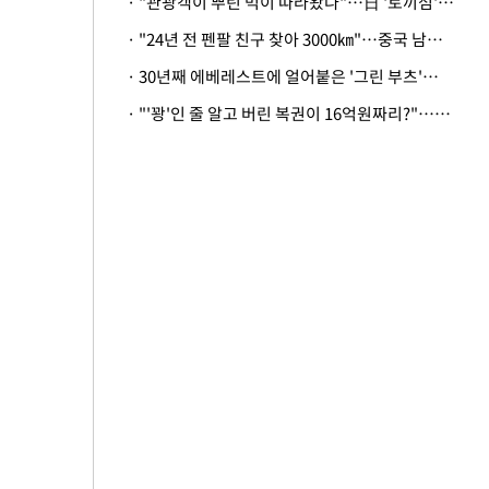
· "관광객이 뿌린 먹이 따라왔나"…日 '토끼섬' 멧돼지, 토끼까지 사냥
· "24년 전 펜팔 친구 찾아 3000㎞"…중국 남성 사연에 '뭉클'
· 30년째 에베레스트에 얼어붙은 '그린 부츠'…드디어 가족 품으로
· "'꽝'인 줄 알고 버린 복권이 16억원짜리?"…극적으로 되찾은 사연