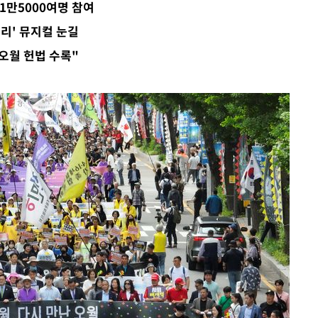
1만5000여명 참여
승리' 뮤지컬 눈길
"오월 헌법 수록"
데뷔전
되길"
시작'
승리…정청래
청래
청래 승리
7%·정청래
2%·김민석
0.30%
 차에 첫
'