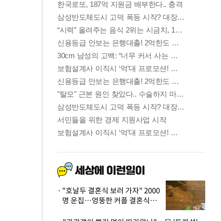
"호날두 결혼식 보러 가자" 2000
명 운집…엉뚱한 커플 결혼식에
'황당'