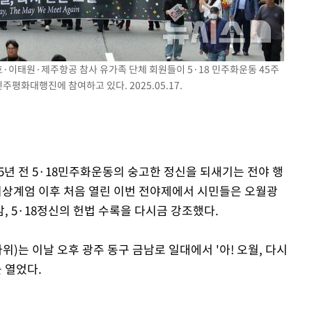
(종합)
대우'
호·이태원·제주항공 참사 유가족 단체 회원들이 5·18 민주화운동 45주
'온도차'
주평화대행진에 참여하고 있다. 2025.05.17.
45년 전 5·18민주화운동의 숭고한 정신을 되새기는 전야 행
3비상계엄 이후 처음 열린 이번 전야제에서 시민들은 오월광
 5·18정신의 헌법 수록을 다시금 강조했다.
)는 이날 오후 광주 동구 금남로 일대에서 '아! 오월, 다시
를 열었다.