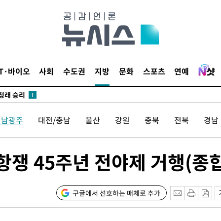
되길"
시작'
승리…정청래
청래
IT·바이오
사회
수도권
지방
문화
스포츠
연예
청래 승리
7%·정청래
2%·김민석
전남광주
대전/충남
울산
강원
충북
전북
경남
0.30%
 차에 첫
8항쟁 45주년 전야제 거행(종합
'
(종합)
구글에서 선호하는 매체로 추가
대우'
'온도차'