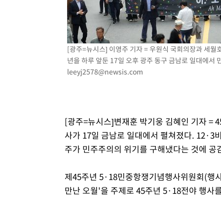
-5470초 전 >
손흥민, 68분 뛰고 2경기 침묵…LAFC, 톨루카에 1-0 승리
-4742초 전 >
'2경기 연속 침묵' 손흥민, 톨루카전 68분만 뛰고 슈팅 0개
-3494초 전 >
이강인, 오늘 서울서 AT마드리드 입단식…'전례 없는 특급
[광주=뉴시스] 이영주 기자 = 우원식 국회의장과 세월
2시간 전 >
'여긴 20도, 저긴 50도'…열화상 카메라로 본 폭염 저감시설 
년을 하루 앞둔 17일 오후 광주 동구 금남로 일대에서 민
2시간 전 >
콜롬비아 신임 우파 대통령 취임 하루만에 차량폭탄 폭발 사건
leeyj2578@newsis.com
[광주=뉴시스]변재훈 박기웅 김혜인 기자 = 
사가 17일 금남로 일대에서 펼쳐졌다. 12·
주가 민주주의의 위기를 구해냈다는 것에 공감,
제45주년 5·18민중항쟁기념행사위원회(행사위
만난 오월'을 주제로 45주년 5·18전야 행사