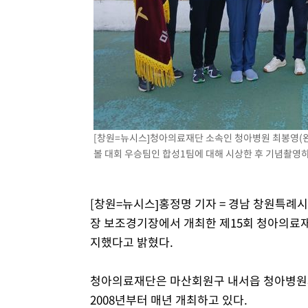
-16027초 전 >
시리아 다마스쿠스 교외에서 미니버스 폭발.. 14명 부상, 
태
-15325초 전 >
입추에도 극한더위…서울 낮 39도 '폭염중대경보'
-10289초 전 >
이란, 호르무즈서 "적국 목표물들"과 대치로 남부 케슘섬
례 큰 폭발음
-9004초 전 >
[속보]美, 폴리실리콘 수입 규제…파생제품 15% 관세, 12
효
-7155초 전 >
[속보]트럼프, 美 원정출산 금지 행정명령 서명
-4855초 전 >
[속보] 뉴욕증시, 일제 하락 마감…나스닥 0.06%↓
[창원=뉴시스]청아의료재단 소속인 청아병원 최봉영(왼
볼 대회 우승팀인 합성1팀에 대해 시상한 후 기념촬영하고 
[창원=뉴시스]홍정명 기자 = 경남 창원특례
장 보조경기장에서 개최한 제15회 청아의료재
지했다고 밝혔다.
청아의료재단은 마산회원구 내서읍 청아병원
2008년부터 매년 개최하고 있다.