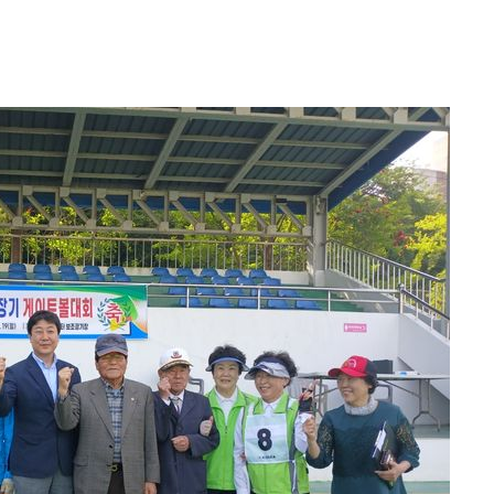
에서 두차
0일 후 발
액
 사망
 CDC
 압수수색
위 등 9곳
출발
개장