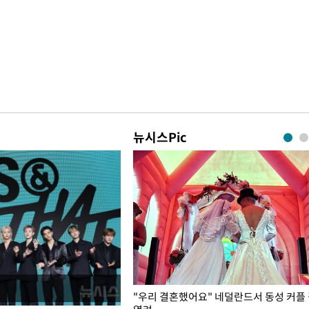
뉴시스Pic
국엔 찜통 더위
"우리 결혼했어요" 네덜란드서 동성 커플