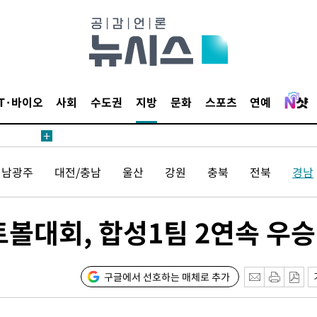
액
IT·바이오
사회
수도권
지방
문화
스포츠
연예
 사망
 CDC
전남광주
대전/충남
울산
강원
충북
전북
경남
 압수수색
위 등 9곳
볼대회, 합성1팀 2연속 우승
출발
개장
구글에서 선호하는 매체로 추가
3명은 중