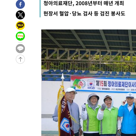
청아의료재단, 2008년부터 매년 개최
-10289초 전 >
이란, 호르무즈서 "적국 목표물들"과 대치로 남부 케슘섬
현장서 혈압·당뇨 검사 등 검진 봉사도
례 큰 폭발음
-9004초 전 >
[속보]美, 폴리실리콘 수입 규제…파생제품 15% 관세, 12
효
-7155초 전 >
[속보]트럼프, 美 원정출산 금지 행정명령 서명
-4855초 전 >
[속보] 뉴욕증시, 일제 하락 마감…나스닥 0.06%↓
-28893초 전 >
[속보] 7월 중국 수출 23.9%↑ 수입 27.5%↑…무역총
25.3%↑
-26053초 전 >
[속보]'채상병 순직 책임' 임성근, 항소심도 징역 3년
-25919초 전 >
[속보]종합특검, '관저이전 봐주기 감사' 유병호 구속기소
-22519초 전 >
민주 콩고 에볼라환자 4천명 돌파, 4053명 발생 1850명
-21769초 전 >
[속보]'300억원대 사기 혐의' 차가원 대표 구속 송치
-20963초 전 >
"미 전국적 살모네라 식중독 원인은 멕시코산 할라피뇨"--
-19476초 전 >
[속보]경찰·노동부, HL만도 평택사업장 끼임 사망 관련
-19357초 전 >
[속보]합수본, '투표율 허위 입력' 중앙·서울·경기도 선관
압수수색
-19112초 전 >
[속보]원·달러 환율, 오전 9시 1423.8원
-18908초 전 >
[속보]삼성전자·SK하이닉스 동반 강보합…1%대 상승 
-18894초 전 >
[속보]코스닥, 5.95포인트(0.74%) 상승한 807.62개장
-18862초 전 >
[속보]코스피, 6300선 재탈환…1.09% 오른 6365.07 