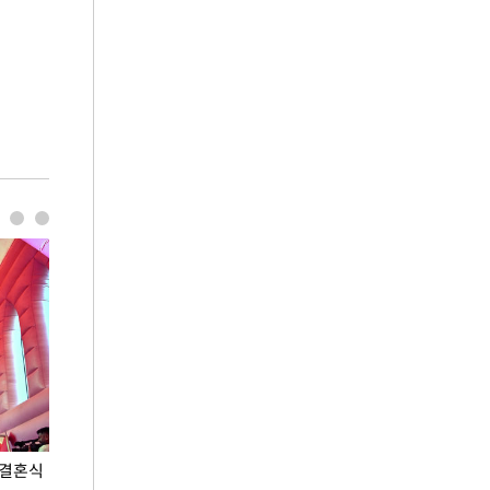
 결혼식
폭염으로 멈춘 프로야구… 발걸음 돌리는 팬들
이 대통령, '청