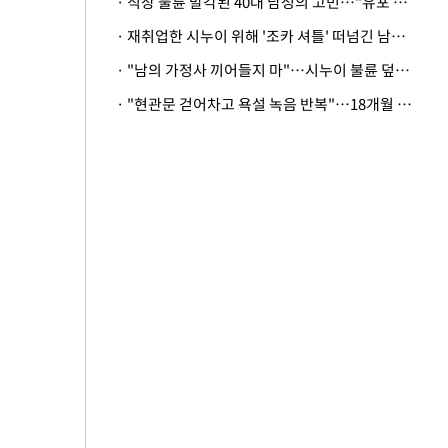
· 직장 불륜 발각된 40대 남성의 고민…"유포 동료 명예훼손·협박죄 고소 가능할까"
· 재취업한 시누이 위해 '조카 셔틀' 떠넘긴 남편…아내 "난 못한다"
· "남의 가정사 끼어들지 마"…시누이 불륜 덮으려는 남편에 억울한 아내
· "현관문 걷어차고 욕설 녹음 반복"…18개월 아기 키우는 집 뒤흔든 '앞집의 비극'