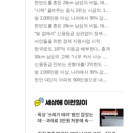
옥상 '쓰레기 테러' 범인 잡았는
데…과태료 3만원 처분에 숙박업
주 허탈