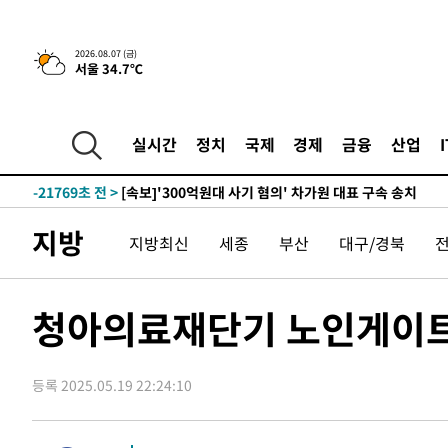
-4855초 전 >
[속보] 뉴욕증시, 일제 하락 마감…나스닥 0.06%↓
2026.08.07 (금)
서울 34.7℃
-28893초 전 >
[속보] 7월 중국 수출 23.9%↑ 수입 27.5%↑…무역총
25.3%↑
-26053초 전 >
[속보]'채상병 순직 책임' 임성근, 항소심도 징역 3년
-25919초 전 >
[속보]종합특검, '관저이전 봐주기 감사' 유병호 구속기소
실시간
정치
국제
경제
금융
산업
-22519초 전 >
민주 콩고 에볼라환자 4천명 돌파, 4053명 발생 1850명
-21769초 전 >
[속보]'300억원대 사기 혐의' 차가원 대표 구속 송치
-20963초 전 >
"미 전국적 살모네라 식중독 원인은 멕시코산 할라피뇨"--
지방
지방최신
세종
부산
대구/경북
-19476초 전 >
[속보]경찰·노동부, HL만도 평택사업장 끼임 사망 관련
-19357초 전 >
[속보]합수본, '투표율 허위 입력' 중앙·서울·경기도 선관
압수수색
-19112초 전 >
[속보]원·달러 환율, 오전 9시 1423.8원
청아의료재단기 노인게이트
-18908초 전 >
[속보]삼성전자·SK하이닉스 동반 강보합…1%대 상승 
-18894초 전 >
[속보]코스닥, 5.95포인트(0.74%) 상승한 807.62개장
등록 2025.05.19 22:24:10
-18862초 전 >
[속보]코스피, 6300선 재탈환…1.09% 오른 6365.07 
-16027초 전 >
시리아 다마스쿠스 교외에서 미니버스 폭발.. 14명 부상, 
태
-15325초 전 >
입추에도 극한더위…서울 낮 39도 '폭염중대경보'