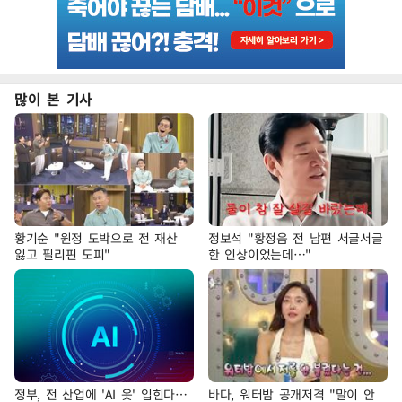
많이 본 기사
황기순 "원정 도박으로 전 재산
정보석 "황정음 전 남편 서글서글
잃고 필리핀 도피"
한 인상이었는데…"
정부, 전 산업에 'AI 옷' 입힌다…
바다, 워터밤 공개저격 "말이 안