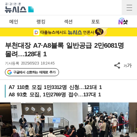
메인
랭킹
섹션
포토
부천대장 A7·A8블록 일반공급 2만6081명
몰려…128대 1
기사등록
2025/05/23 18:24:45
가
가
구글에서 선호하는 매체로 추가
A7 110호 모집 1만3312명 신청…121대 1
A8 93호 모집, 1만2769명 접수…137대 1