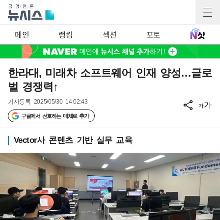
메인
랭킹
섹션
포토
한라대, 미래차 소프트웨어 인재 양성…글로
벌 경쟁력↑
기사등록
2025/05/30 14:02:43
가
가
구글에서 선호하는 매체로 추가
Vector사 콘텐츠 기반 실무 교육