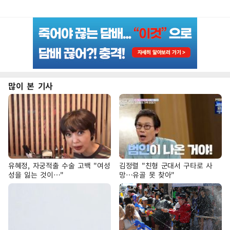
많이 본 기사
유혜정, 자궁적출 수술 고백 "여성
김정렬 "친형 군대서 구타로 사
성을 잃는 것이…"
망…유골 못 찾아"