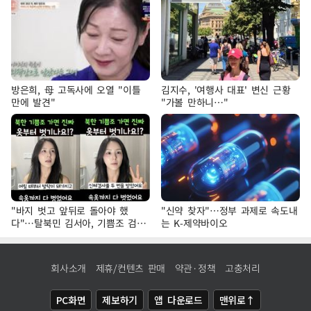
방은희, 母 고독사에 오열 "이틀
김지수, '여행사 대표' 변신 근황
만에 발견"
"가볼 만하니…"
"바지 벗고 앞뒤로 돌아야 했
"신약 찾자"…정부 과제로 속도내
다"…탈북민 김서아, 기쁨조 검사
는 K-제약바이오
수치심 회상
회사소개
제휴/컨텐츠 판매
약관·정책
고충처리
PC화면
제보하기
앱 다운로드
맨위로↑