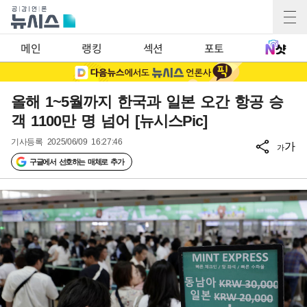
메인
랭킹
섹션
포토
올해 1~5월까지 한국과 일본 오간 항공 승
객 1100만 명 넘어 [뉴시스Pic]
기사등록
2025/06/09 16:27:46
가
가
구글에서 선호하는 매체로 추가