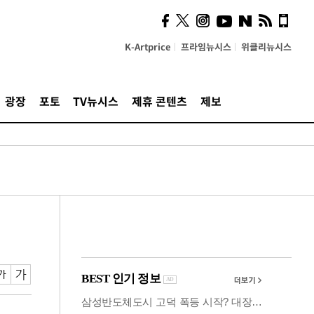
사이 해답 찾았죠"…알을
깨고 나온 '초자아'
K-Artprice
프라임뉴시스
위클리뉴시스
광장
포토
TV뉴시스
제휴 콘텐츠
제보
]