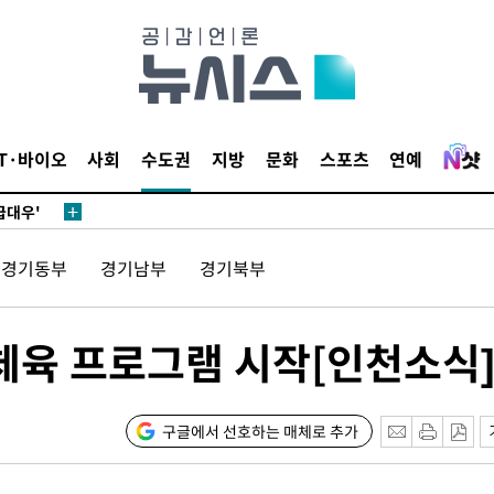
 있어”
 차에 첫
동'
리(종합)
IT·바이오
사회
수도권
지방
문화
스포츠
연예
개
급대우'
설 '온도
경기동부
경기남부
경기북부
사건
" 밝혀
발로 부상
체육 프로그램 시작[인천소식
 논의
밀정보, 언
구글에서 선호하는 매체로 추가
 있어”
 차에 첫