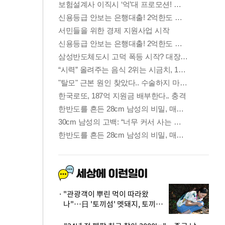
"관광객이 뿌린 먹이 따라왔
나"…日 '토끼섬' 멧돼지, 토끼까
지 사냥