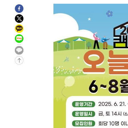
정상
-22272초 전 >
"얼마나 더웠으면"…안동 물길공원서 헤엄친 구렁이 '소
-22199초 전 >
손흥민, 68분 뛰고 2경기 침묵…LAFC, 톨루카에 1-0 승
-21471초 전 >
'2경기 연속 침묵' 손흥민, 톨루카전 68분만 뛰고 슈팅 0
-20223초 전 >
이강인, 오늘 서울서 AT마드리드 입단식…'전례 없는 특
-7105초 전 >
'여긴 20도, 저긴 50도'…열화상 카메라로 본 폭염 저감시
차'
-6576초 전 >
콜롬비아 신임 우파 대통령 취임 하루만에 차량폭탄 폭발 
-170초 전 >
튀르키예 외무장관, "메카 3국 방위협정은 이란이 목표 아냐 
43분 전 >
이군이 불법 군시설 건설한 레바논 남부에서 레바논군 3명 폭
1시간 전 >
[속보]美중부 사령관, 이스라엘 긴급방문 다중화된 전선 상황
2시간 전 >
美 국방부, 켄달 전 공군장관 보안허가 취소…“에어포스원 기
론 누출”
2시간 전 >
‘축구의 신’ 아르헨티나 축구 선수 메시의 부친 지병 별세
2시간 전 >
“美 이란전 무기 소진…북한과 분쟁시 주한 미군 취약해질 수