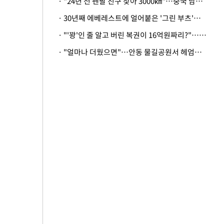
· "24년 전 펜팔 친구 찾아 3000㎞"…중국 남성 사연에 '뭉클'
· 30년째 에베레스트에 얼어붙은 '그린 부츠'…드디어 가족 품으로
· "'꽝'인 줄 알고 버린 복권이 16억원짜리?"…극적으로 되찾은 사연
· "얼마나 더웠으면"…안동 물길공원서 헤엄친 구렁이 '소동'