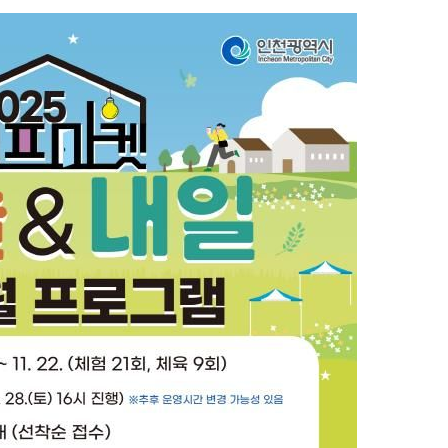
동'
리(종합)
개
급대우'
설 '온도
사건
" 밝혀
발로 부상
 논의
밀정보, 언
 있어”