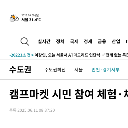
2시간 전 >
“美 이란전 무기 소진…북한과 분쟁시 주한 미군 취약해질 수
2026.08.09 (일)
서울 31.4℃
-26907초 전 >
[속보]장은수, KLPGA 제주삼다수 역전 우승…데뷔 10년
정상
-22272초 전 >
"얼마나 더웠으면"…안동 물길공원서 헤엄친 구렁이 '소
-22199초 전 >
손흥민, 68분 뛰고 2경기 침묵…LAFC, 톨루카에 1-0 승
실시간
정치
국제
경제
금융
산업
-21471초 전 >
'2경기 연속 침묵' 손흥민, 톨루카전 68분만 뛰고 슈팅 0
-20223초 전 >
이강인, 오늘 서울서 AT마드리드 입단식…'전례 없는 특
-7105초 전 >
'여긴 20도, 저긴 50도'…열화상 카메라로 본 폭염 저감시
수도권
수도권최신
서울
인천·경기서부
차'
-6576초 전 >
콜롬비아 신임 우파 대통령 취임 하루만에 차량폭탄 폭발 
-170초 전 >
튀르키예 외무장관, "메카 3국 방위협정은 이란이 목표 아냐 
43분 전 >
이군이 불법 군시설 건설한 레바논 남부에서 레바논군 3명 폭
캠프마켓 시민 참여 체험·
1시간 전 >
[속보]美중부 사령관, 이스라엘 긴급방문 다중화된 전선 상황
2시간 전 >
美 국방부, 켄달 전 공군장관 보안허가 취소…“에어포스원 기
론 누출”
등록 2025.06.11 08:37:20
2시간 전 >
‘축구의 신’ 아르헨티나 축구 선수 메시의 부친 지병 별세
2시간 전 >
“美 이란전 무기 소진…북한과 분쟁시 주한 미군 취약해질 수
-26907초 전 >
[속보]장은수, KLPGA 제주삼다수 역전 우승…데뷔 10년