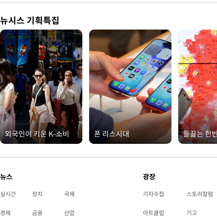
뉴시스 기획특집
외국인이 키운 K-소비
폰 리스시대
들끓는 한
뉴스
광장
실시간
정치
국제
기자수첩
스토리칼럼
경제
금융
산업
아트클럽
기고