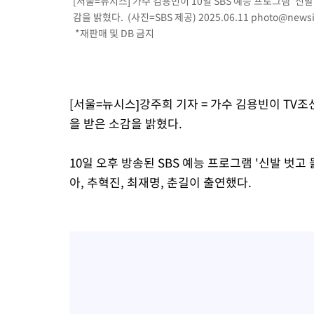
[서울=뉴시스] 가수 김용빈이 10일 SBS 예능 프로그램 '신
-11172초 전 >
손흥민, 5경기 연속골 실패…LAFC는 승부차기 끝 과달라하라
감을 밝혔다. (사진=SBS 제공) 2025.06.11
photo@newsi
-3773초 전 >
내일까지 39도 '펄펄'…기상청 "태풍 지나며 폭염 잠시 꺾인다"
*재판매 및 DB 금지
-3410초 전 >
트럼프, 한국계 진보 주지사 후보 맹공…"공산주의가 최대 위협
-3388초 전 >
"美간섭에 합의 지연"…트럼프, '이란 호르무즈 통제권' 수용할
1분 전 >
[속보]산업장관 "李정부, 원전 반대 안해…안정 전력 위해 불가피"
23분 전 >
[속보]경찰, '홍명보 선임 논란' 대한축구협회·축구회관 등 압수수
[서울=뉴시스]강주희 기자 = 가수 김용빈이 TV조
을 받은 소감을 밝혔다.
10일 오후 방송된 SBS 예능 프로그램 '신발 벗고
아, 추혁진, 최재명, 춘길이 출연했다.