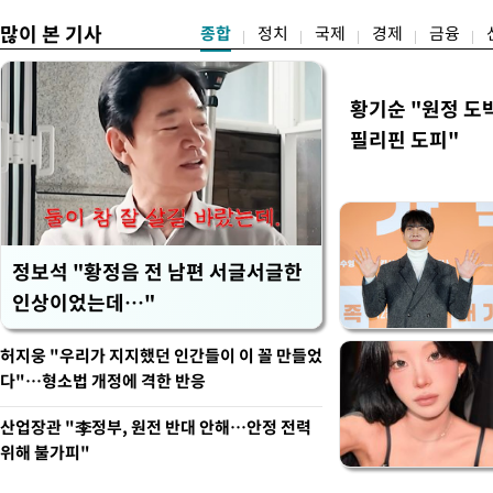
많이 본 기사
종합
정치
국제
경제
금융
황기순 "원정 도
필리핀 도피"
정보석 "황정음 전 남편 서글서글한
인상이었는데…"
허지웅 "우리가 지지했던 인간들이 이 꼴 만들었
다"…형소법 개정에 격한 반응
산업장관 "李정부, 원전 반대 안해…안정 전력
위해 불가피"