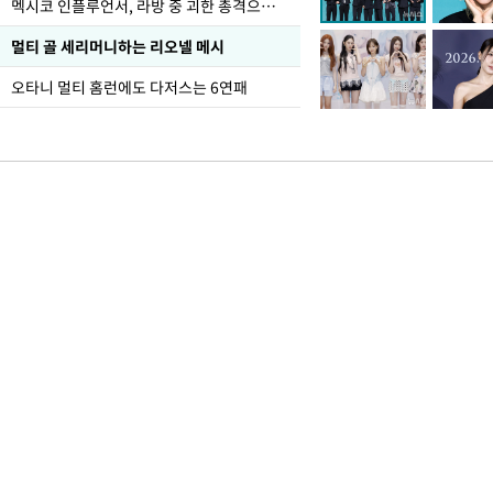
멕시코 인플루언서, 라방 중 괴한 총격으로 사망
멀티 골 세리머니하는 리오넬 메시
오타니 멀티 홈런에도 다저스는 6연패