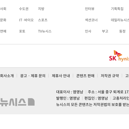
사회
수도권
지방
인터뷰
기획특집
문화
IT·바이오
스포츠
섹션코너
데일리뉴시
연예
포토
TV뉴시스
인사
부고
동정
회사소개
광고 · 제휴 문의
제휴사 안내
콘텐츠 판매
저작권 규약
고
대표이사 : 염영남
주소 : 서울 중구 퇴계로 1
발행인 : 염영남
편집인 : 염영남
고충처리인
뉴시스의 모든 콘텐츠는 저작권법의 보호를 받는 바, 무