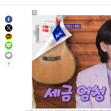
1분 전 >
[속보]산업장관 "李정부, 원전 반대 안해…안정 전력 위해 불가피"
23분 전 >
[속보]경찰, '홍명보 선임 논란' 대한축구협회·축구회관 등 압수수
X
-24808초 전 >
[속보]합참 "北 발사체는 단거리탄도미사일…감시·경계태세 
화"
-24556초 전 >
日방위성, 北이 동해로 쏜 발사체는 탄도미사일 가능성
-22986초 전 >
[속보] SKT, 에이닷 서비스 장애 발생…"원인 파악 중"
-22392초 전 >
[속보]합참 "북, 동해상으로 미상 발사체 발사"
-21788초 전 >
'낮 최고 39도' 불볕더위…한밤 열대야도 계속[내일날씨]
-21747초 전 >
[속보]7~9일 프로야구 3연전도 폭염 취소…11일 재개
-21409초 전 >
"韓 외환시장 개입 관측 배경엔 美의 대한국 무역적자 있어"
-21236초 전 >
'월드컵 탈락 후폭풍' 축구협회…초유의 압수수색에 '충격·당황
-21076초 전 >
서울 낮 37.9도, 올여름 최고치 경신…영등포 순간 '40도'
-20638초 전 >
[속보]종합특검, 대검 추가 압수수색…내란 중요임무종사 혐의
-16733초 전 >
[속보]코스닥, 800p 회복…0.26% 오른 801.67 마감
-16663초 전 >
[속보]코스피, 301.88포인트(4.58%) 내린 6296.38 마감
-16528초 전 >
[속보]원·달러 환율, 0.7원 내린 1423.8원 마감
-14127초 전 >
"여기 떨어졌다"…다누리, 스페이스X 로켓 달 충돌 흔적 포착