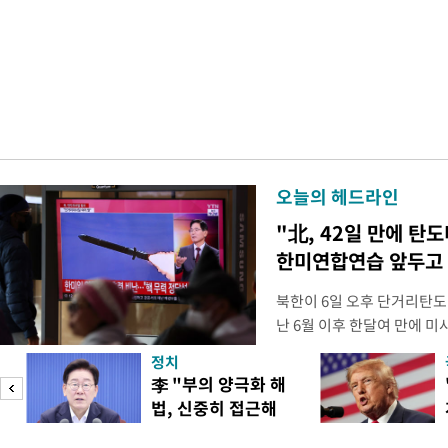
오늘의 헤드라인
"北, 42일 만에 탄
한미연합연습 앞두고
북한이 6일 오후 단거리탄도
난 6월 이후 한달여 만에 
본부에 따르면 우리 군은 6일
정치
서 동해상으로 발사된 단거리
李 "부의 양극화 해
정확한 제원에 대해서는 한미
법, 신중히 접근해
정보당국은 발사 초기부터 관
이
야"