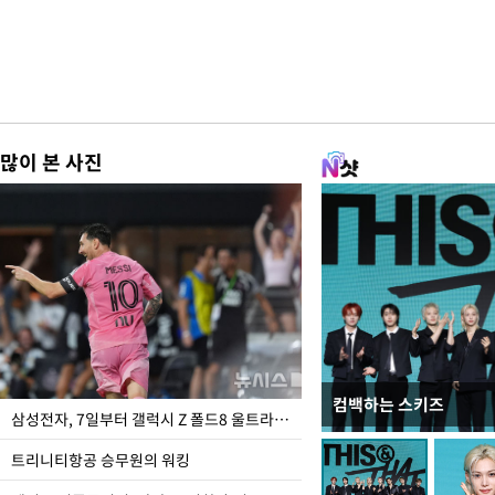
많이 본 사진
컴백하는 스키즈
입추 하루 앞둔 전남광
삼성전자, 7일부터 갤럭시 Z 폴드8 울트라·폴드8·플립8 출시
폭염
트리니티항공 승무원의 워킹