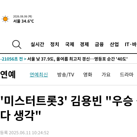
-22966초 전 >
[속보] SKT, 에이닷 서비스 장애 발생…"원인 파악 중"
-22372초 전 >
[속보]합참 "북, 동해상으로 미상 발사체 발사"
2026.08.06 (목)
-21768초 전 >
'낮 최고 39도' 불볕더위…한밤 열대야도 계속[내일날씨]
서울 34.6℃
-21727초 전 >
[속보]7~9일 프로야구 3연전도 폭염 취소…11일 재개
-21389초 전 >
"韓 외환시장 개입 관측 배경엔 美의 대한국 무역적자 있어"
실시간
정치
국제
경제
금융
산업
IT·
-21216초 전 >
'월드컵 탈락 후폭풍' 축구협회…초유의 압수수색에 '충격·당황
-21056초 전 >
서울 낮 37.9도, 올여름 최고치 경신…영등포 순간 '40도'
-20618초 전 >
[속보]종합특검, 대검 추가 압수수색…내란 중요임무종사 혐의
-16713초 전 >
[속보]코스닥, 800p 회복…0.26% 오른 801.67 마감
연예
연예최신
방송/TV
영화
가요
드라마
-16643초 전 >
[속보]코스피, 301.88포인트(4.58%) 내린 6296.38 마감
-16508초 전 >
[속보]원·달러 환율, 0.7원 내린 1423.8원 마감
'미스터트롯3' 김용빈 "우승
-14107초 전 >
"여기 떨어졌다"…다누리, 스페이스X 로켓 달 충돌 흔적 포착
-11152초 전 >
손흥민, 5경기 연속골 실패…LAFC는 승부차기 끝 과달라하라
다 생각"
-3753초 전 >
내일까지 39도 '펄펄'…기상청 "태풍 지나며 폭염 잠시 꺾인다"
-3390초 전 >
트럼프, 한국계 진보 주지사 후보 맹공…"공산주의가 최대 위협
-3368초 전 >
"美간섭에 합의 지연"…트럼프, '이란 호르무즈 통제권' 수용할
등록 2025.06.11 10:24:52