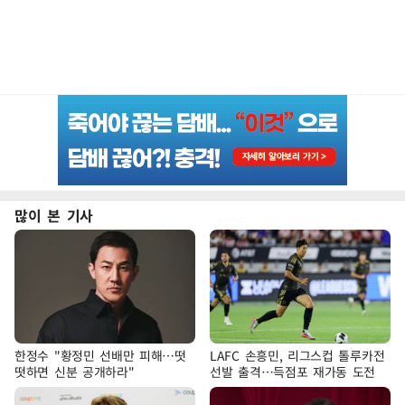
많이 본 기사
한정수 "황정민 선배만 피해…떳
LAFC 손흥민, 리그스컵 톨루카전
떳하면 신분 공개하라"
선발 출격…득점포 재가동 도전