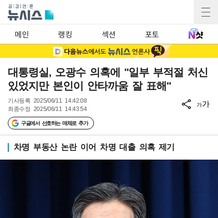
메인
랭킹
섹션
포토
대통령실, 오광수 의혹에 "일부 부적절 처신
있었지만 본인이 안타까움 잘 표해"
기사등록
2025/06/11 14:42:08
가
가
최종수정
2025/06/11 14:43:54
구글에서 선호하는 매체로 추가
차명 부동산 논란 이어 차명 대출 의혹 제기