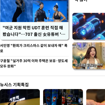
"여군 지원 막힌 UDT 훈련 직접 해
봤습니다"…707 출신 女유튜버 '완
벽 소화'
서인영 "환희가 크리스마스 같이 보내자 해" 폭
로
구윤철 "실거주 30억 이하 주택은 보유·양도세
모두 완화"
뉴시스 기획특집