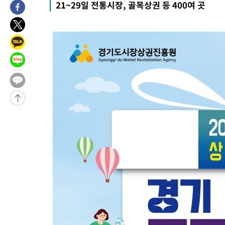
21~29일 전통시장, 골목상권 등 400여 곳
태
-15304초 전 >
입추에도 극한더위…서울 낮 39도 '폭염중대경보'
-10268초 전 >
이란, 호르무즈서 "적국 목표물들"과 대치로 남부 케슘섬에서 
례 큰 폭발음
-8983초 전 >
[속보]美, 폴리실리콘 수입 규제…파생제품 15% 관세, 120일 후
효
-7134초 전 >
[속보]트럼프, 美 원정출산 금지 행정명령 서명
-4834초 전 >
[속보] 뉴욕증시, 일제 하락 마감…나스닥 0.06%↓
-28872초 전 >
[속보] 7월 중국 수출 23.9%↑ 수입 27.5%↑…무역총액
25.3%↑
-26032초 전 >
[속보]'채상병 순직 책임' 임성근, 항소심도 징역 3년
-25898초 전 >
[속보]종합특검, '관저이전 봐주기 감사' 유병호 구속기소
-22498초 전 >
민주 콩고 에볼라환자 4천명 돌파, 4053명 발생 1850명 사망
-21748초 전 >
[속보]'300억원대 사기 혐의' 차가원 대표 구속 송치
-20942초 전 >
"미 전국적 살모네라 식중독 원인은 멕시코산 할라피뇨"-- CD
-19455초 전 >
[속보]경찰·노동부, HL만도 평택사업장 끼임 사망 관련 압수
-19336초 전 >
[속보]합수본, '투표율 허위 입력' 중앙·서울·경기도 선관위 등
압수수색
-19091초 전 >
[속보]원·달러 환율, 오전 9시 1423.8원
-18887초 전 >
[속보]삼성전자·SK하이닉스 동반 강보합…1%대 상승 출발
-18873초 전 >
[속보]코스닥, 5.95포인트(0.74%) 상승한 807.62개장