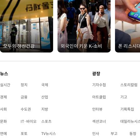
모두의 정신건강
외국인이 키운 K-소비
폰 리스시
뉴스
광장
실시간
정치
국제
기자수첩
스토리칼럼
경제
금융
산업
아트클럽
기고
사회
수도권
지방
인터뷰
기획특집
문화
IT·바이오
스포츠
섹션코너
데일리뉴시
연예
포토
TV뉴시스
인사
부고
동정