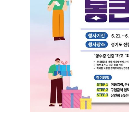
-18841초 전 >
[속보]코스피, 6300선 재탈환…1.09% 오른 6365.07 개장
-16006초 전 >
시리아 다마스쿠스 교외에서 미니버스 폭발.. 14명 부상, 3명은
태
-15304초 전 >
입추에도 극한더위…서울 낮 39도 '폭염중대경보'
-10268초 전 >
이란, 호르무즈서 "적국 목표물들"과 대치로 남부 케슘섬에서 
례 큰 폭발음
-8983초 전 >
[속보]美, 폴리실리콘 수입 규제…파생제품 15% 관세, 120일 후
효
-7134초 전 >
[속보]트럼프, 美 원정출산 금지 행정명령 서명
-4834초 전 >
[속보] 뉴욕증시, 일제 하락 마감…나스닥 0.06%↓