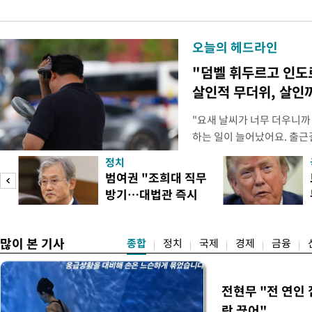
오늘의 헤드라인
"덤벨 휘두르고 인도
살인적 무더위, 살인
"요새 날씨가 너무 더우니까
하는 일이 늘어났어요. 출근
거나, 누가 길을 막고 서 있
정치
(40대 직장인 A씨) 유례없
범여권 "조희대 직무
에도 쉽게 짜증을 내거나 
방기…대법관 즉시
있다. 높은 기온과 습도가 
송
제청"
많이 본 기사
종합
정치
국제
경제
금융
전현무 "전 연인
락 끊어"