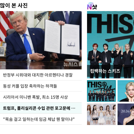
많이 본 사진
컴백하는 스키즈
입추 코앞인데 전국엔 
반정부 시위대와 대치한 아르헨티나 경찰
동성 커플 입장 축하하는 하객들
시리아서 미니밴 폭발, 최소 15명 사상
트럼프, 폴리실리콘 수입 관련 포고문에 서명
"목숨 걸고 일하는데 임금 체납 웬 말이냐"