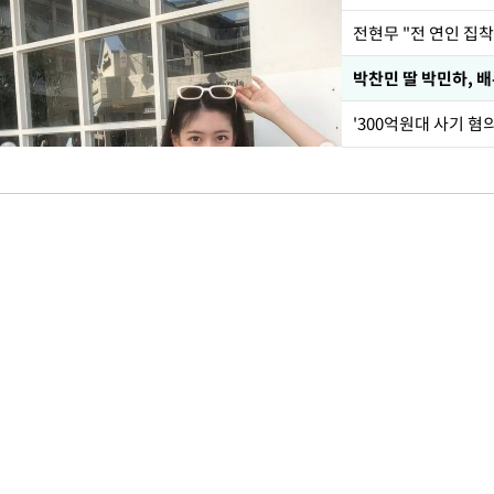
전현무 "전 연인 집
'300억원대 사기 혐