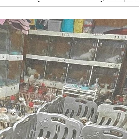
·서미화·
1위… 정
鄭
위해 뛸
승리
내일날씨]
 원해 아
보
계속[다음주