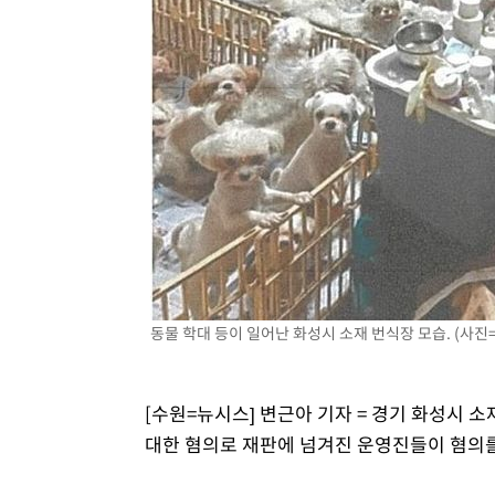
날씨]
35분 전 >
축구협회 "압수수색·성접대 논란 사과…쇄신의 기회로 삼겠다
1시간 전 >
[속보]'압수수색·성접대 논란' 축구협회 "실망과 걱정 안겨드
4시간 전 >
'최고 37도' 폭염 지속…강원동해안 최대 150㎜ 비
6시간 전 >
[속보]뉴욕증시 상승 마감…S&P 0.6% 나스닥 1.3%↑
동물 학대 등이 일어난 화성시 소재 번식장 모습. (사진=
[수원=뉴시스] 변근아 기자 = 경기 화성시 소
대한 혐의로 재판에 넘겨진 운영진들이 혐의를