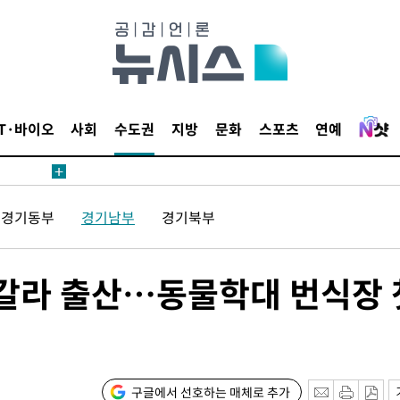
鄭
위해 뛸
승리
내일날씨]
 원해 아
IT·바이오
사회
수도권
지방
문화
스포츠
연예
보
경기동부
경기남부
경기북부
배 갈라 출산…동물학대 번식장 
계속[다음주
"
려 죄송"
구글에서 선호하는 매체로 추가