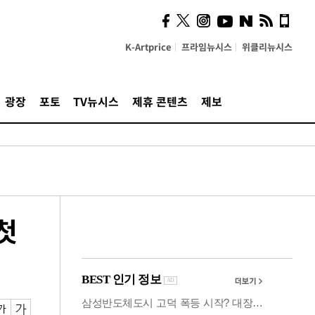
사이 해답 찾았죠"…알을
깨고 나온 '초자아'
K-Artprice
프라임뉴시스
위클리뉴시스
광장
포토
TV뉴시스
제휴 콘텐츠
제보
첫