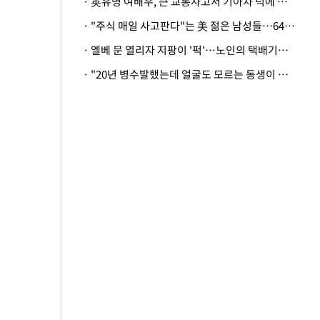
· 英유명 여배우, 큰 교통사고서 기아차 덕에 살았다
· "주식 매일 사고판다"는 美 젊은 남성들…64%가 "나는 인생의 패배자“
· 엘베 문 열리자 지팡이 '퍽'…노인의 택배기사 폭행 이유
· "20년 병수발했는데 얼굴도 모르는 동생이 유산 절반을"…배다른 형제 상속권 있을까