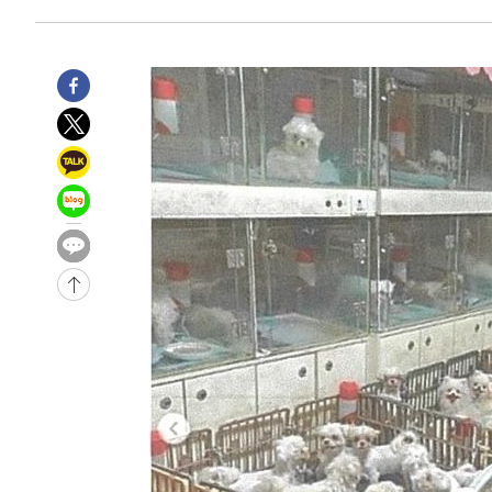
6시간 전 >
[속보]뉴욕증시 상승 마감…S&P 0.6% 나스닥 1.3%↑
-29458초 전 >
[속보]與최고위원 제주·인천 순회경선…박선원·최민희
한민수·김용 순
-29411초 전 >
[속보]김민석, 與 전대 당원투표 누적 득표율 45.42%로 
청래 44.56%
-28693초 전 >
[속보]與 대표 경선 제주·인천 당원투표…金 47.75%·
42.08%·宋 10.17%
-28227초 전 >
이강인 "아틀레티코 이적 기뻐…등번호 7번 의미보단 팀 
것"
-28162초 전 >
[속보]與 당대표 경선, 제주·인천 권리당원 투표 김민석 
-21936초 전 >
낮 최고 35도 '무더위'…동해안 시간당 30㎜ '강한 비'[
-21206초 전 >
[속보]이강인 "감독님이 원하는 마음 느꼈고, 많은 트로피
틀레티코 이적"
-20988초 전 >
수도권 40도 육박 '펄펄'…동해안 일부 지역엔 호의주의
-19957초 전 >
온열질환 사망자 3명 늘어…누적 환자 3000명 돌파
-13902초 전 >
강릉에 시간당 81.4㎜ 물폭탄…도로 잠기고 담벼락 붕괴
-10009초 전 >
백운산서 80년근 천종산삼 9뿌리 발견…감정가 1.3억원
-7719초 전 >
선재도서 해루질 나섰다 실종 60대, 닷새 만에 숨진 채 발견
-5253초 전 >
남자 농구, 나고야 아시안게임서 '홈팀' 일본과 한일전
-4629초 전 >
여수 오동도 해상서 모터보트 전복…1명 사망·1명 실종
-856초 전 >
극한폭염 한풀 꺾이지만…'낮 최고 35도' 무더위, 열대야 