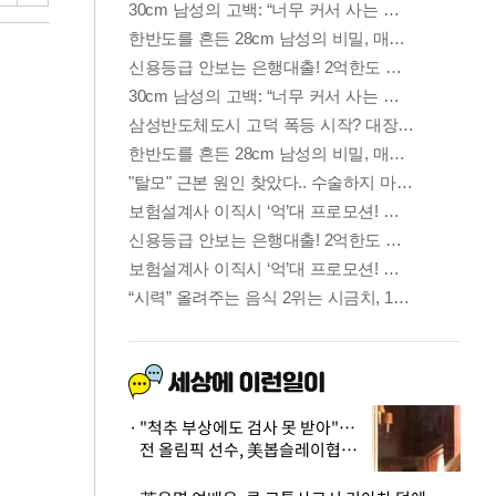
"척추 부상에도 검사 못 받아"…
전 올림픽 선수, 美봅슬레이협회
상대 소송