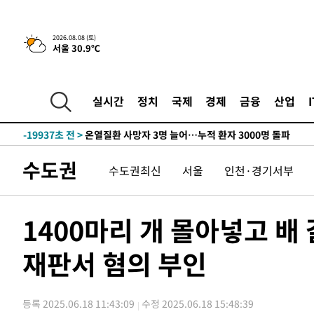
청래 44.56%
-28673초 전 >
[속보]與 대표 경선 제주·인천 당원투표…金 47.75%·
42.08%·宋 10.17%
-28207초 전 >
이강인 "아틀레티코 이적 기뻐…등번호 7번 의미보단 팀 
2026.08.08 (토)
서울 30.9℃
것"
-28142초 전 >
[속보]與 당대표 경선, 제주·인천 권리당원 투표 김민석 
-21916초 전 >
낮 최고 35도 '무더위'…동해안 시간당 30㎜ '강한 비'[
-21186초 전 >
[속보]이강인 "감독님이 원하는 마음 느꼈고, 많은 트로피
실시간
정치
국제
경제
금융
산업
틀레티코 이적"
-20968초 전 >
수도권 40도 육박 '펄펄'…동해안 일부 지역엔 호의주의
-19937초 전 >
온열질환 사망자 3명 늘어…누적 환자 3000명 돌파
-13882초 전 >
강릉에 시간당 81.4㎜ 물폭탄…도로 잠기고 담벼락 붕괴
수도권
수도권최신
서울
인천·경기서부
-9989초 전 >
백운산서 80년근 천종산삼 9뿌리 발견…감정가 1.3억원
-7699초 전 >
선재도서 해루질 나섰다 실종 60대, 닷새 만에 숨진 채 발견
-5233초 전 >
남자 농구, 나고야 아시안게임서 '홈팀' 일본과 한일전
1400마리 개 몰아넣고 
-4609초 전 >
여수 오동도 해상서 모터보트 전복…1명 사망·1명 실종
재판서 혐의 부인
-836초 전 >
극한폭염 한풀 꺾이지만…'낮 최고 35도' 무더위, 열대야 
날씨]
35분 전 >
축구협회 "압수수색·성접대 논란 사과…쇄신의 기회로 삼겠다
1시간 전 >
[속보]'압수수색·성접대 논란' 축구협회 "실망과 걱정 안겨드
등록 2025.06.18 11:43:09
수정 2025.06.18 15:48:39
4시간 전 >
'최고 37도' 폭염 지속…강원동해안 최대 150㎜ 비