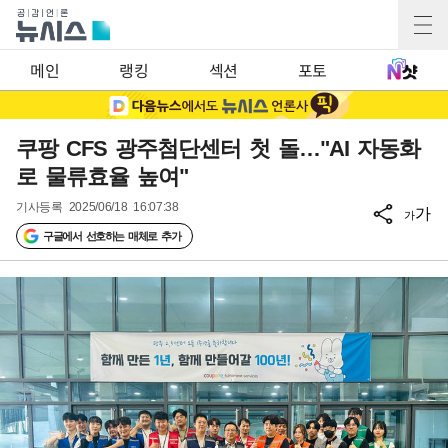
메인
랭킹
섹션
포토
쿠팡 CFS 광주첨단센터 첫 돌…"AI 자동화
로 물류효율 높여"
기사등록
2025/06/18 16:07:38
가
가
구글에서 선호하는 매체로 추가