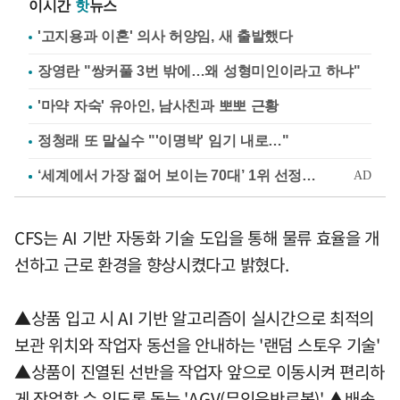
이시간
핫
뉴스
'고지용과 이혼' 의사 허양임, 새 출발했다
장영란 "쌍커풀 3번 밖에…왜 성형미인이라고 하냐"
'마약 자숙' 유아인, 남사친과 뽀뽀 근황
정청래 또 말실수 "'이명박' 임기 내로…"
CFS는 AI 기반 자동화 기술 도입을 통해 물류 효율을 개
선하고 근로 환경을 향상시켰다고 밝혔다.
▲상품 입고 시 AI 기반 알고리즘이 실시간으로 최적의
보관 위치와 작업자 동선을 안내하는 '랜덤 스토우 기술'
▲상품이 진열된 선반을 작업자 앞으로 이동시켜 편리하
게 작업할 수 있도록 돕는 'AGV(무인운반로봇)' ▲배송