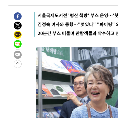
-27661초 전 >
[속보]경찰·노동부, HL만도 평택사업장 끼임 사망 관련
-27542초 전 >
[속보]합수본, '투표율 허위 입력' 중앙·서울·경기도 선관
서울국제도서전 '평산 책방' 부스 운영…'핫
압수수색
-27297초 전 >
[속보]원·달러 환율, 오전 9시 1423.8원
김정숙 여사와 동행…"멋있다" "파이팅" 
-27093초 전 >
[속보]삼성전자·SK하이닉스 동반 강보합…1%대 상승 
20분간 부스 머물며 관람객들과 악수하고 
-27079초 전 >
[속보]코스닥, 5.95포인트(0.74%) 상승한 807.62개장
-27047초 전 >
[속보]코스피, 6300선 재탈환…1.09% 오른 6365.07 
-24212초 전 >
시리아 다마스쿠스 교외에서 미니버스 폭발.. 14명 부상, 
태
-23510초 전 >
입추에도 극한더위…서울 낮 39도 '폭염중대경보'
-18474초 전 >
이란, 호르무즈서 "적국 목표물들"과 대치로 남부 케슘섬
례 큰 폭발음
-17189초 전 >
[속보]美, 폴리실리콘 수입 규제…파생제품 15% 관세, 1
발효
-15340초 전 >
[속보]트럼프, 美 원정출산 금지 행정명령 서명
-13040초 전 >
[속보] 뉴욕증시, 일제 하락 마감…나스닥 0.06%↓