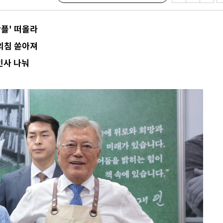
 압수수색
위 등 9곳
플' 떠올라
외침 쏟아져
출발
인사 나눠
개장
3명은 중
에서 두차
20일 후