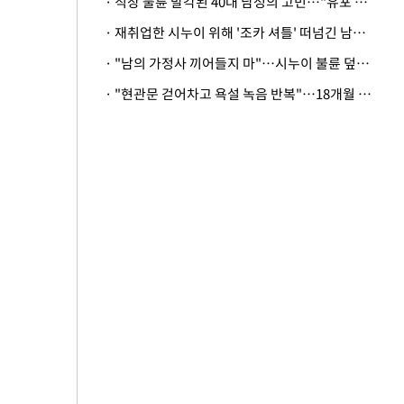
· 직장 불륜 발각된 40대 남성의 고민…"유포 동료 명예훼손·협박죄 고소 가능할까"
· 재취업한 시누이 위해 '조카 셔틀' 떠넘긴 남편…아내 "난 못한다"
· "남의 가정사 끼어들지 마"…시누이 불륜 덮으려는 남편에 억울한 아내
· "현관문 걷어차고 욕설 녹음 반복"…18개월 아기 키우는 집 뒤흔든 '앞집의 비극'