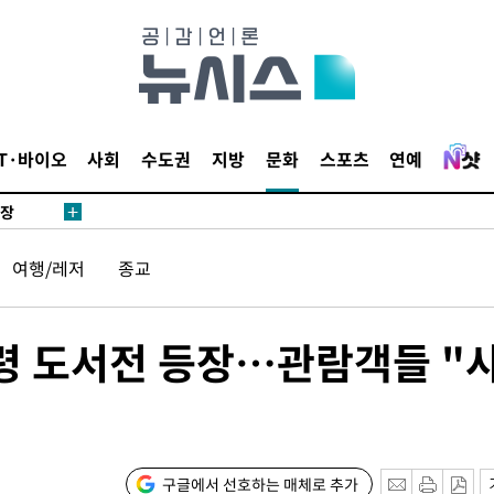
 CDC
 압수수색
위 등 9곳
출발
IT·바이오
사회
수도권
지방
문화
스포츠
연예
개장
3명은 중
여행/레저
종교
에서 두차
20일 후
통령 도서전 등장…관람객들 "
 사망
구글에서 선호하는 매체로 추가
 CDC