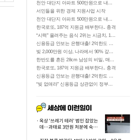
옥상 '쓰레기 테러' 범인 잡았는
데…과태료 3만원 처분에 숙박업
주 허탈