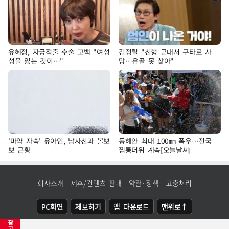
유혜정, 자궁적출 수술 고백 "여성
김정렬 "친형 군대서 구타로 사
성을 잃는 것이…"
망…유골 못 찾아"
'마약 자숙' 유아인, 남사친과 볼뽀
동해안 최대 100㎜ 폭우…전국
뽀 근황
찜통더위 계속[오늘날씨]
회사소개
제휴/컨텐츠 판매
약관·정책
고충처리
PC화면
제보하기
앱 다운로드
맨위로↑
광
COPYRIGHTⓒ
NEWSIS
ALL RIGHTS RESERVED.
고