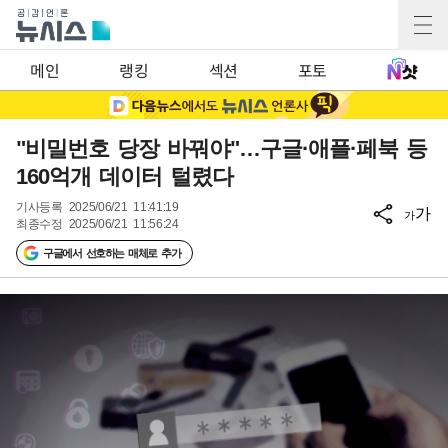
메인
랭킹
섹션
포토
"비밀번호 당장 바꿔야"…구글·애플·페북 등
160억개 데이터 털렸다
기사등록
2025/06/21 11:41:19
가
가
최종수정
2025/06/21 11:56:24
구글에서 선호하는 매체로 추가