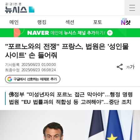
메인
랭킹
섹션
포토
"포르노와의 전쟁" 프랑스, 법원은 '성인물
사이트' 손 들어줘
기사등록
2025/06/23 01:00:00
가
가
최종수정
2025/06/23 06:08:24
구글에서 선호하는 매체로 추가
佛정부 "미성년자의 포르노 접근 막아야"…행정 명령
법원 "EU 법률과의 적합성 등 고려해야"…중단 조치