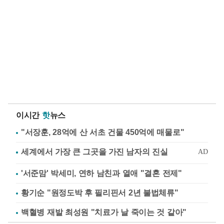
이시간
핫
뉴스
"서장훈, 28억에 산 서초 건물 450억에 매물로"
'서준맘' 박세미, 연하 남친과 열애 "결혼 전제"
황기순 "원정도박 후 필리핀서 2년 불법체류"
백혈병 재발 최성원 "치료가 날 죽이는 것 같아"