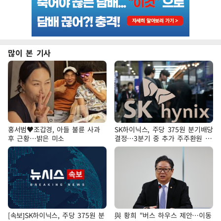
많이 본 기사
홍서범♥조갑경, 아들 불륜 사과
SK하이닉스, 주당 375원 분기배당
후 근황…밝은 미소
결정…3분기 중 추가 주주환원 발
표
[속보]SK하이닉스, 주당 375원 분
與 황희 "버스 하우스 제안…이동