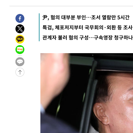
-15611초 전 >
백운산서 80년근 천종산삼 9뿌리 발견…감정가 1.3억원
-13321초 전 >
선재도서 해루질 나섰다 실종 60대, 닷새 만에 숨진 채 발
尹, 혐의 대부분 부인…조서 열람만 5시간
-10855초 전 >
남자 농구, 나고야 아시안게임서 '홈팀' 일본과 한일전
특검, 체포저지부터 국무회의·외환 등 조사
-10231초 전 >
여수 오동도 해상서 모터보트 전복…1명 사망·1명 실종
관계자 불러 혐의 구성…구속영장 청구하나
-6458초 전 >
극한폭염 한풀 꺾이지만…'낮 최고 35도' 무더위, 열대야 
주 날씨]
-3476초 전 >
축구협회 "압수수색·성접대 논란 사과…쇄신의 기회로 삼
-1993초 전 >
[속보]'압수수색·성접대 논란' 축구협회 "실망과 걱정 안
송"
2시간 전 >
'최고 37도' 폭염 지속…강원동해안 최대 150㎜ 비
4시간 전 >
[속보]뉴욕증시 상승 마감…S&P 0.6% 나스닥 1.3%↑