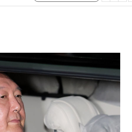
견
계속[다음
겠다"
겨드려 죄