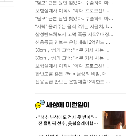
"척추 부상에도 검사 못 받아"…
전 올림픽 선수, 美봅슬레이협회
상대 소송