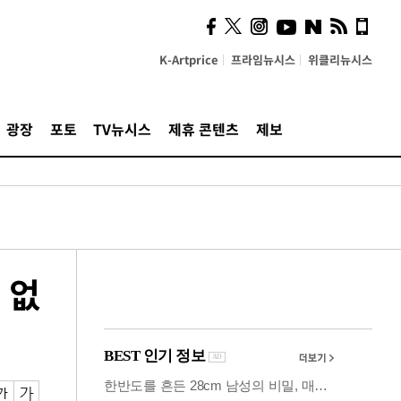
사이 해답 찾았죠"…알을
깨고 나온 '초자아'
K-Artprice
프라임뉴시스
위클리뉴시스
광장
포토
TV뉴시스
제휴 콘텐츠
제보
 없