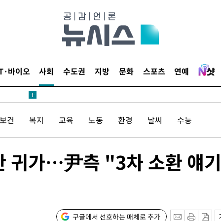
견
IT·바이오
사회
수도권
지방
문화
스포츠
연예
계속[다음
겠다"
/보건
복지
교육
노동
환경
날씨
수능
겨드려 죄
만 귀가…尹측 "3차 소환 얘기
내일날씨]
 원해 아
보
구글에서 선호하는 매체로 추가