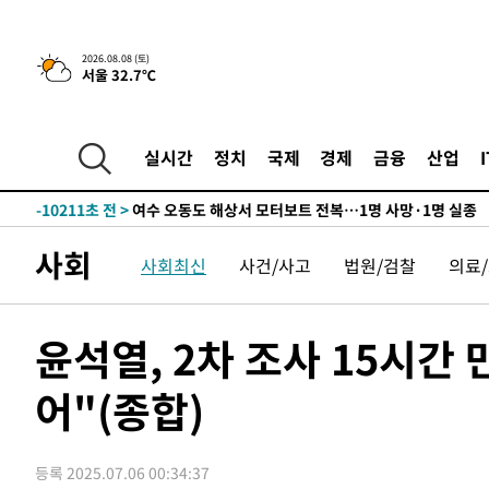
-25539초 전 >
온열질환 사망자 3명 늘어…누적 환자 3000명 돌파
-19484초 전 >
강릉에 시간당 81.4㎜ 물폭탄…도로 잠기고 담벼락 붕괴
2026.08.08 (토)
서울 32.7℃
-15591초 전 >
백운산서 80년근 천종산삼 9뿌리 발견…감정가 1.3억원
-13301초 전 >
선재도서 해루질 나섰다 실종 60대, 닷새 만에 숨진 채 발
-10835초 전 >
남자 농구, 나고야 아시안게임서 '홈팀' 일본과 한일전
실시간
정치
국제
경제
금융
산업
-10211초 전 >
여수 오동도 해상서 모터보트 전복…1명 사망·1명 실종
-6438초 전 >
극한폭염 한풀 꺾이지만…'낮 최고 35도' 무더위, 열대야 
주 날씨]
-3456초 전 >
축구협회 "압수수색·성접대 논란 사과…쇄신의 기회로 삼
사회
사회최신
사건/사고
법원/검찰
의료
-1973초 전 >
[속보]'압수수색·성접대 논란' 축구협회 "실망과 걱정 안
송"
2시간 전 >
'최고 37도' 폭염 지속…강원동해안 최대 150㎜ 비
4시간 전 >
[속보]뉴욕증시 상승 마감…S&P 0.6% 나스닥 1.3%↑
윤석열, 2차 조사 15시간 
-27538초 전 >
낮 최고 35도 '무더위'…동해안 시간당 30㎜ '강한 비'[
어"(종합)
-26808초 전 >
[속보]이강인 "감독님이 원하는 마음 느꼈고, 많은 트로피
틀레티코 이적"
-26590초 전 >
수도권 40도 육박 '펄펄'…동해안 일부 지역엔 호의주의
-25559초 전 >
온열질환 사망자 3명 늘어…누적 환자 3000명 돌파
등록 2025.07.06 00:34:37
-19504초 전 >
강릉에 시간당 81.4㎜ 물폭탄…도로 잠기고 담벼락 붕괴