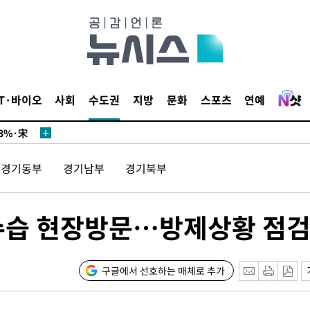
미화·한
IT·바이오
사회
수도권
지방
문화
스포츠
연예
위… 정청래
08%·宋
뛸 것"
경기동부
경기남부
경기북부
날씨]
해 아틀레
 수습 현장방문…방제상황 점
구글에서 선호하는 매체로 추가