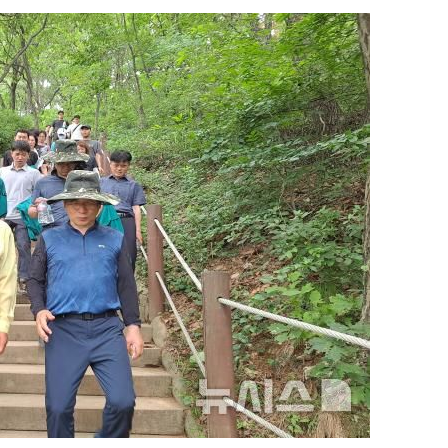
속[다음주
다"
려 죄송"
미화·한
위… 정청래
08%·宋
뛸 것"
날씨]
해 아틀레