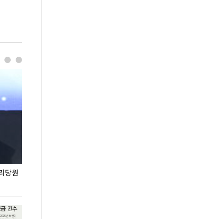
권리당원
무더위 잊는 도심형 여름 축제 '2026 서울 바캉스
용산어린이정원 앞
페스티벌'