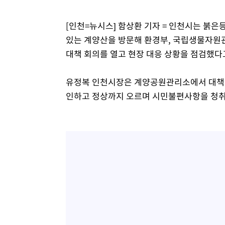
2시간 전 >
온열질환 사망자 3명 늘어…누적 환자 3000명 돌파
[인천=뉴시스] 함상환 기자 = 인천시는 붉
4시간 전 >
강릉에 시간당 81.4㎜ 물폭탄…도로 잠기고 담벼락 붕괴
있는 계양산을 방문해 환경부, 국립생물자원관
5시간 전 >
백운산서 80년근 천종산삼 9뿌리 발견…감정가 1.3억원
대책 회의를 열고 현장 대응 상황을 점검했다고
5시간 전 >
선재도서 해루질 나섰다 실종 60대, 닷새 만에 숨진 채 발견
6시간 전 >
남자 농구, 나고야 아시안게임서 '홈팀' 일본과 한일전
유정복 인천시장은 계양공원관리소에서 대책 회
6시간 전 >
여수 오동도 해상서 모터보트 전복…1명 사망·1명 실종
인하고 정상까지 오르며 시민불편사항을 청취
7시간 전 >
극한폭염 한풀 꺾이지만…'낮 최고 35도' 무더위, 열대야 계
날씨]
8시간 전 >
축구협회 "압수수색·성접대 논란 사과…쇄신의 기회로 삼겠
9시간 전 >
[속보]'압수수색·성접대 논란' 축구협회 "실망과 걱정 안겨드
12시간 전 >
'최고 37도' 폭염 지속…강원동해안 최대 150㎜ 비
14시간 전 >
[속보]뉴욕증시 상승 마감…S&P 0.6% 나스닥 1.3%↑