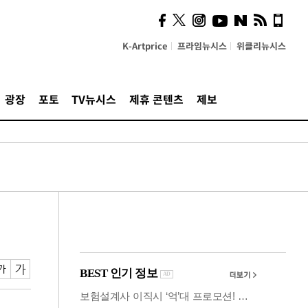
사이 해답 찾았죠"…알을
깨고 나온 '초자아'
K-Artprice
프라임뉴시스
위클리뉴시스
광장
포토
TV뉴시스
제휴 콘텐츠
제보
검