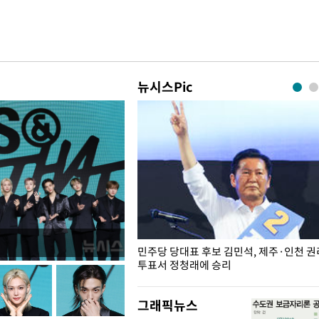
뉴시스Pic
슨 일이? [뉴시스국회토pic]
민주당 당대표 후보 김민석, 제주·인천 
투표서 정청래에 승리
그래픽뉴스