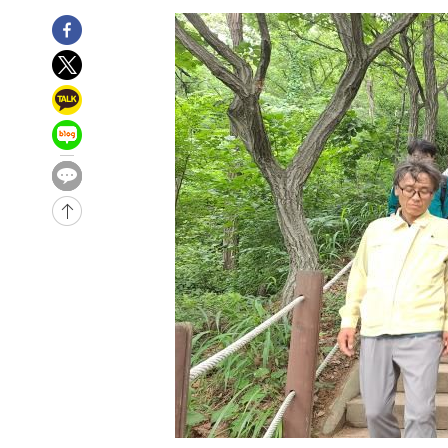
6시간 전 >
남자 농구, 나고야 아시안게임서 '홈팀' 일본과 한일전
6시간 전 >
여수 오동도 해상서 모터보트 전복…1명 사망·1명 실종
7시간 전 >
극한폭염 한풀 꺾이지만…'낮 최고 35도' 무더위, 열대야 계
날씨]
8시간 전 >
축구협회 "압수수색·성접대 논란 사과…쇄신의 기회로 삼겠
9시간 전 >
[속보]'압수수색·성접대 논란' 축구협회 "실망과 걱정 안겨드
12시간 전 >
'최고 37도' 폭염 지속…강원동해안 최대 150㎜ 비
14시간 전 >
[속보]뉴욕증시 상승 마감…S&P 0.6% 나스닥 1.3%↑
-9423초 전 >
이란 "호르무즈 재개방 합의 근접…美 배상 선행돼야"
-470초 전 >
[속보]與최고위원 제주·인천 순회경선…박선원·최민희·서
민수·김용 순
-423초 전 >
[속보]김민석, 與 전대 당원투표 누적 득표율 45.42%로 1
44.56%
4분 전 >
[속보]與 대표 경선 제주·인천 당원투표…金 47.75%·鄭 42.
10.17%
12분 전 >
이강인 "아틀레티코 이적 기뻐…등번호 7번 의미보단 팀 위해 
13분 전 >
[속보]與 당대표 경선, 제주·인천 권리당원 투표 김민석 승리
1시간 전 >
낮 최고 35도 '무더위'…동해안 시간당 30㎜ '강한 비'[내일
2시간 전 >
[속보]이강인 "감독님이 원하는 마음 느꼈고, 많은 트로피 원
티코 이적"
2시간 전 >
수도권 40도 육박 '펄펄'…동해안 일부 지역엔 호의주의보