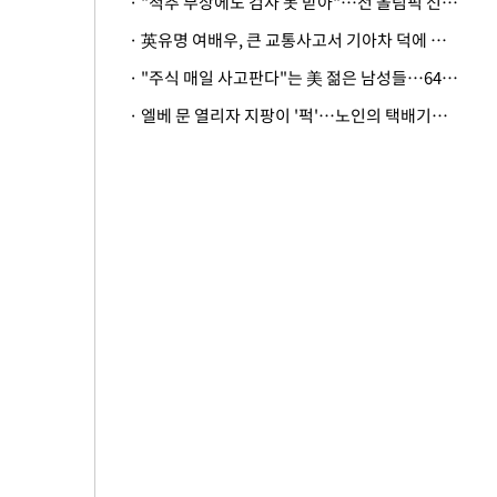
· "척추 부상에도 검사 못 받아"…전 올림픽 선수, 美봅슬레이협회 상대 소송
· 英유명 여배우, 큰 교통사고서 기아차 덕에 살았다
· "주식 매일 사고판다"는 美 젊은 남성들…64%가 "나는 인생의 패배자“
· 엘베 문 열리자 지팡이 '퍽'…노인의 택배기사 폭행 이유