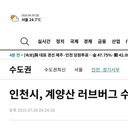
2026.08.09 (일)
서울 24.7℃
14시간 전 >
[속보]뉴욕증시 상승 마감…S&P 0.6% 나스닥 1.3%↑
-9423초 전 >
이란 "호르무즈 재개방 합의 근접…美 배상 선행돼야"
-470초 전 >
[속보]與최고위원 제주·인천 순회경선…박선원·최민희·서
실시간
정치
국제
경제
금융
산업
민수·김용 순
-423초 전 >
[속보]김민석, 與 전대 당원투표 누적 득표율 45.42%로 1
44.56%
4분 전 >
[속보]與 대표 경선 제주·인천 당원투표…金 47.75%·鄭 42.
10.17%
12분 전 >
이강인 "아틀레티코 이적 기뻐…등번호 7번 의미보단 팀 위해 
수도권
수도권최신
서울
인천·경기서부
13분 전 >
[속보]與 당대표 경선, 제주·인천 권리당원 투표 김민석 승리
1시간 전 >
낮 최고 35도 '무더위'…동해안 시간당 30㎜ '강한 비'[내일
2시간 전 >
[속보]이강인 "감독님이 원하는 마음 느꼈고, 많은 트로피 원
인천시, 계양산 러브버그
티코 이적"
2시간 전 >
수도권 40도 육박 '펄펄'…동해안 일부 지역엔 호의주의보
2시간 전 >
온열질환 사망자 3명 늘어…누적 환자 3000명 돌파
등록 2025.07.06 09:34:38
4시간 전 >
강릉에 시간당 81.4㎜ 물폭탄…도로 잠기고 담벼락 붕괴
5시간 전 >
백운산서 80년근 천종산삼 9뿌리 발견…감정가 1.3억원
5시간 전 >
선재도서 해루질 나섰다 실종 60대, 닷새 만에 숨진 채 발견