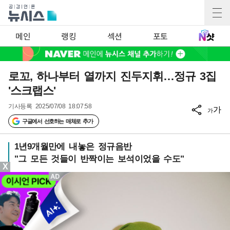
메인
랭킹
섹션
포토
로꼬, 하나부터 열까지 진두지휘…정규 3집
'스크랩스'
기사등록
2025/07/08 18:07:58
가
가
구글에서 선호하는 매체로 추가
1년9개월만에 내놓은 정규음반
"그 모든 것들이 반짝이는 보석이었을 수도"
X