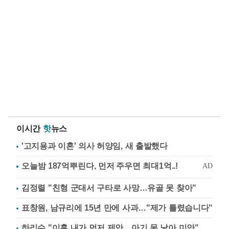
이시간
핫
뉴스
'고지용과 이혼' 의사 허양임, 새 출발했다
김정렬 "친형 군대서 구타로 사망…유골 못 찾아"
표창원, 남규리에 15년 만에 사과…"제가 틀렸습니다"
하리수 "이혼 내가 먼저 제안…아기 못 낳아 미안"