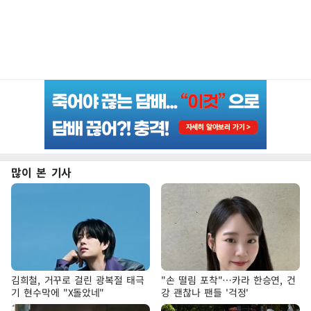
많이 본 기사
김희철, 거꾸로 걸린 광복절 태극
"손 떨림 포착"…카라 한승연, 건
기 현수막에 "X돌았네"
강 괜찮나 팬들 '걱정'