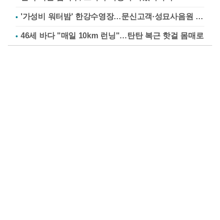
'가성비 워터밤' 한강수영장…문신고객·성묘사음원 민원
46세 바다 "매일 10km 런닝"…탄탄 복근 핫걸 몸매로