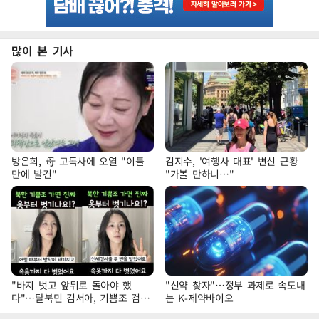
많이 본 기사
방은희, 母 고독사에 오열 "이틀
김지수, '여행사 대표' 변신 근황
만에 발견"
"가볼 만하니…"
"바지 벗고 앞뒤로 돌아야 했
"신약 찾자"…정부 과제로 속도내
다"…탈북민 김서아, 기쁨조 검사
는 K-제약바이오
수치심 회상