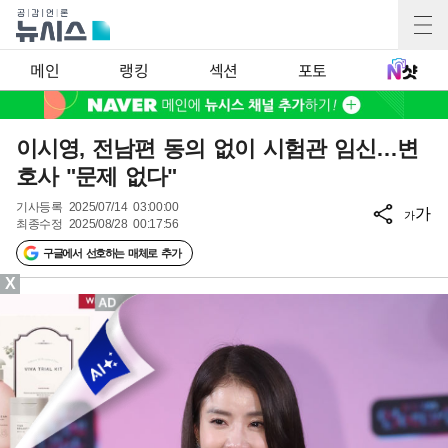
메인
랭킹
섹션
포토
이시영, 전남편 동의 없이 시험관 임신…변
호사 "문제 없다"
기사등록
2025/07/14 03:00:00
가
가
최종수정
2025/08/28 00:17:56
구글에서 선호하는 매체로 추가
X