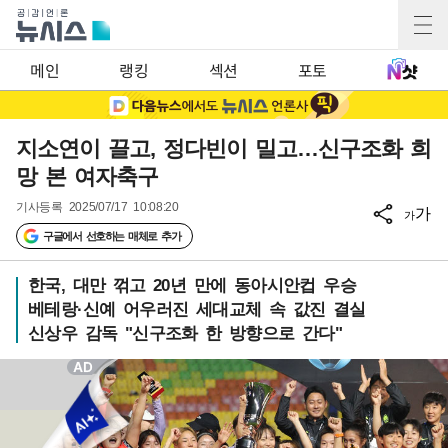
메인
랭킹
섹션
포토
지소연이 끌고, 정다빈이 밀고…신구조화 희
망 본 여자축구
기사등록
2025/07/17 10:08:20
가
가
구글에서 선호하는 매체로 추가
한국, 대만 꺾고 20년 만에 동아시안컵 우승
베테랑·신예 어우러진 세대교체 속 값진 결실
신상우 감독 "신구조화 한 방향으로 간다"