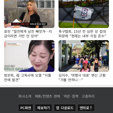
효린 "절친에게 남친 빼앗겨…지
축구협회, 15년 전 심판 성 접대
금이라면 가만 안 있어"
파문에 "현재는 내부 지침 준수"
방은희, 母 고독사에 오열 "이틀
김지수, '여행사 대표' 변신 근황
만에 발견"
"가볼 만하니…"
회사소개
제휴/컨텐츠 판매
약관·정책
고충처리
PC화면
제보하기
앱 다운로드
맨위로↑