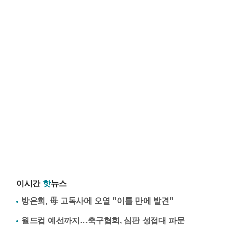
이시간
핫
뉴스
방은희, 母 고독사에 오열 "이틀 만에 발견"
월드컵 예선까지…축구협회, 심판 성접대 파문