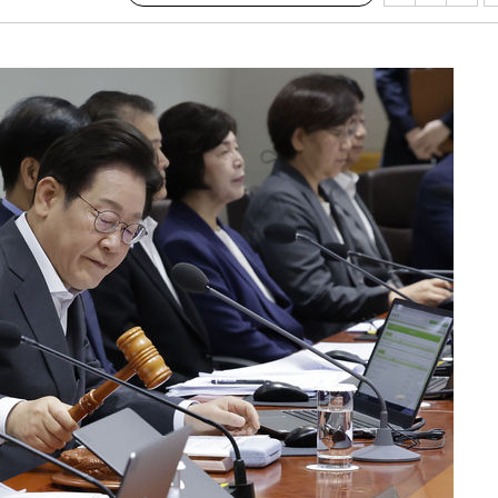
수…이병태
지(종합)
0.3만개
 4.1%로
말고 과감히
쪽 아웃바
 하향
별재난지역
…희망지 못
씨]
 선제 대
무'
마쳐