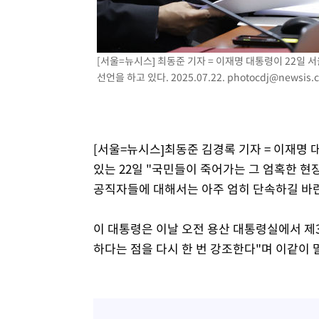
-3093초 전 >
[속보]원·달러 환율, 7.7원 내린 1416.1원 마감
-2982초 전 >
[속보] 노원서 40.1도 관측…서울, 2018년 이후 첫 40도
-72초 전 >
[속보]종합특검, '계엄 수용공간 확보' 신용해 前교정본부장 
[서울=뉴시스] 최동준 기자 = 이재명 대통령이 22일
17분 전 >
외신들도 주목한 韓축구 파문…"국민적 공분에 수사 재개"
선언을 하고 있다. 2025.07.22.
photocdj@newsis.
18분 전 >
11시간 압수수색에 성접대 파문까지…'쑥대밭' 된 축구협회
34분 전 >
[속보]규제합리화위원회 부위원장에 김태유 서울대 공대 교
후임
[서울=뉴시스]최동준 김경록 기자 = 이재명
있는 22일 "국민들이 죽어가는 그 엄혹한 
공직자들에 대해서는 아주 엄히 단속하길 바
이 대통령은 이날 오전 용산 대통령실에서 제
하다는 점을 다시 한 번 강조한다"며 이같이 