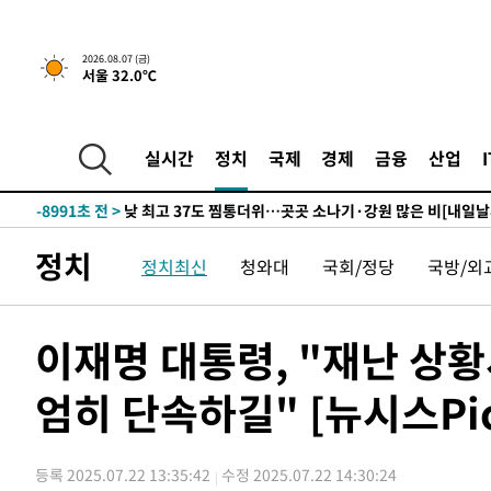
-24577초 전 >
[속보] 미 사업체, 일자리 7월에 2.3만 개 줄어…실업률은
↓
-20440초 전 >
[속보]이 대통령 "부동산 공급 기존 사고방식 매달리지 
실천"
2026.08.07 (금)
-19525초 전 >
이란, "오만과 '중앙 단일 루트' 합의…북쪽 인바운드·남
서울 32.0℃
운드는 임시"
-11093초 전 >
"낮 기온 소폭 하락"…수도권 폭염중대경보, 폭염경보로
-11057초 전 >
[속보]이 대통령, '호우피해' 안동·의성 관할 4개 면 특
선포
실시간
정치
국제
경제
금융
산업
-11020초 전 >
[단독]중수청 지원 검사들, 정원 초과 시 낮은 계급 임용
갈 수도
-8991초 전 >
낮 최고 37도 찜통더위…곳곳 소나기·강원 많은 비[내일날
-7297초 전 >
SK하이닉스, 용인·청주 팹에 54조 투자…"AI 메모리 수요
응"
-4153초 전 >
여자배구 이재영·이다영 자매, 아제르바이잔 투란VC 입단
정치
정치최신
청와대
국회/정당
국방/외
-3406초 전 >
외국인 심판 성 접대 7경기 들여다보니…한국 축구 '5승 2
-3140초 전 >
[속보]코스닥, 2.86포인트(0.36%) 내린 798.81마감
이재명 대통령, "재난 상
-3093초 전 >
[속보]코스피, 6200선 약보합…0.60% 내린 6258.77에 
-3073초 전 >
[속보]원·달러 환율, 7.7원 내린 1416.1원 마감
엄히 단속하길" [뉴시스Pic
-2962초 전 >
[속보] 노원서 40.1도 관측…서울, 2018년 이후 첫 40도
-52초 전 >
[속보]종합특검, '계엄 수용공간 확보' 신용해 前교정본부장 
17분 전 >
외신들도 주목한 韓축구 파문…"국민적 공분에 수사 재개"
등록 2025.07.22 13:35:42
수정 2025.07.22 14:30:24