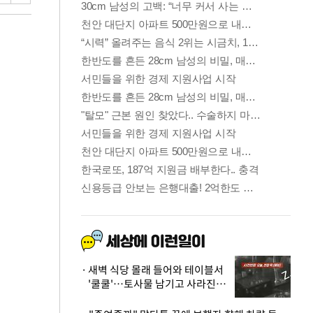
새벽 식당 몰래 들어와 테이블서
'쿨쿨'…토사물 남기고 사라진 남
성