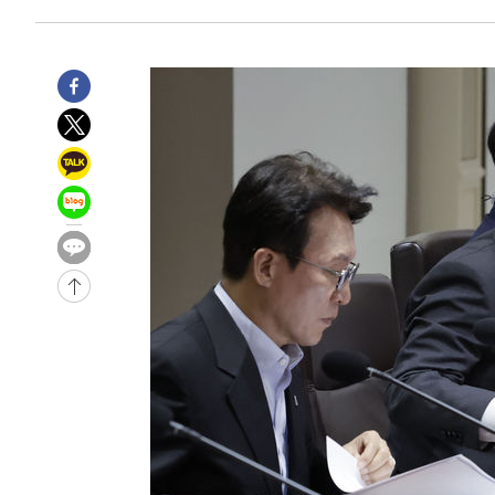
18분 전 >
11시간 압수수색에 성접대 파문까지…'쑥대밭' 된 축구협회
34분 전 >
[속보]규제합리화위원회 부위원장에 김태유 서울대 공대 교
후임
-28010초 전 >
이강인, 폭염 속 AT마드리드 첫 훈련…80명 식사 대접까
-25149초 전 >
미 사업체 일자리, 7월에 2.3만개 순감하고 그 전 2개월 1
하향수정 (2보)
-24597초 전 >
[속보] 미 사업체, 일자리 7월에 2.3만 개 줄어…실업률은
↓
-20460초 전 >
[속보]이 대통령 "부동산 공급 기존 사고방식 매달리지 
실천"
-19545초 전 >
이란, "오만과 '중앙 단일 루트' 합의…북쪽 인바운드·남
운드는 임시"
-11113초 전 >
"낮 기온 소폭 하락"…수도권 폭염중대경보, 폭염경보로
-11077초 전 >
[속보]이 대통령, '호우피해' 안동·의성 관할 4개 면 특
선포
-11040초 전 >
[단독]중수청 지원 검사들, 정원 초과 시 낮은 계급 임용
갈 수도
-9011초 전 >
낮 최고 37도 찜통더위…곳곳 소나기·강원 많은 비[내일날
-7317초 전 >
SK하이닉스, 용인·청주 팹에 54조 투자…"AI 메모리 수요
응"
-4173초 전 >
여자배구 이재영·이다영 자매, 아제르바이잔 투란VC 입단
-3426초 전 >
외국인 심판 성 접대 7경기 들여다보니…한국 축구 '5승 2
-3160초 전 >
[속보]코스닥, 2.86포인트(0.36%) 내린 798.81마감
-3113초 전 >
[속보]코스피, 6200선 약보합…0.60% 내린 6258.77에 