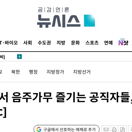
 4.1%로
말고 과감히
쪽 아웃바
 하향
별재난지역
IT·바이오
사회
수도권
지방
문화
스포츠
연예
…희망지 못
씨]
 선제 대
교
북한
행정
지방정가
지방선거
무'
황서 음주가무 즐기는 공직자들
마쳐
]
기소
구글에서 선호하는 매체로 추가