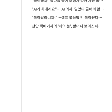
· "죽여줄까" 말다툼 끝에 보행자 향해 차량 돌진…50대 여성 중상
· "AI가 치매래요"…'AI 의사' 믿었다 골머리 앓는 美 의료계 '경고'
· "볶아달라니까!"…셀프 볶음밥 안 볶아줬다고 사장 폭행한 손님
· 천안 택배기사의 '매의 눈', 할머니 보이스피싱 피해 막아