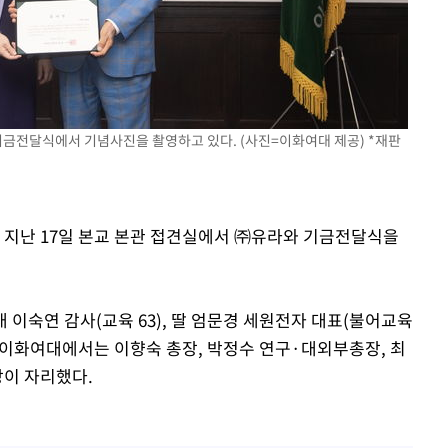
장 기소
회
기금전달식에서 기념사진을 촬영하고 있다. (사진=이화여대 제공) *재판
교수…이병
절차 개시
.3%↑
는 지난 17일 본교 본관 접견실에서 ㈜유라와 기금전달식을
이숙연 감사(교육 63), 딸 엄문경 세원전자 대표(불어교육
. 이화여대에서는 이향숙 총장, 박정수 연구·대외부총장, 최
이 자리했다.