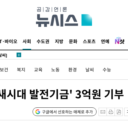
말고 과감히
쪽 아웃바
 하향
별재난지역
IT·바이오
사회
수도권
지방
문화
스포츠
연예
…희망지 못
날씨]
요 선제 대
/보건
복지
교육
노동
환경
날씨
수능
단
무'
새시대 발전기금' 3억원 기부
 마쳐
구글에서 선호하는 매체로 추가
장 기소