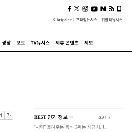
시, 스마트폰 액세서리에
NFC 더했다
K-Artprice
프라임뉴시스
위클리뉴시스
광장
포토
TV뉴시스
제휴 콘텐츠
제보