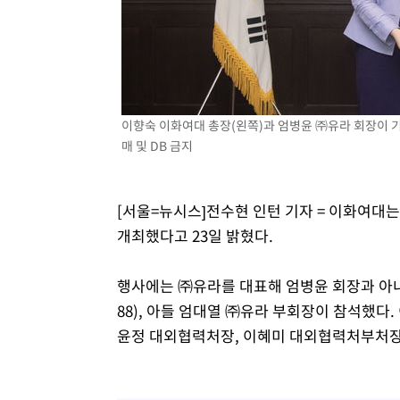
-11485초 전 >
[속보]원·달러 환율, 7.7원 내린 1416.1원 마감
-11374초 전 >
[속보] 노원서 40.1도 관측…서울, 2018년 이후 첫 40도
-8464초 전 >
[속보]종합특검, '계엄 수용공간 확보' 신용해 前교정본부
-7337초 전 >
외신들도 주목한 韓축구 파문…"국민적 공분에 수사 재개"
-7308초 전 >
11시간 압수수색에 성접대 파문까지…'쑥대밭' 된 축구협
이향숙 이화여대 총장(왼쪽)과 엄병윤 ㈜유라 회장이 
매 및 DB 금지
-6330초 전 >
[속보]규제합리화위원회 부위원장에 김태유 서울대 공대 
태 후임
-2688초 전 >
[속보]국힘 윤리위, '돌려차기 발언' 진종오·서범수 징계 
33분 전 >
[속보] 7월 중국 수출 23.9%↑ 수입 27.5%↑…무역총액 25
[서울=뉴시스]전수현 인턴 기자 = 이화여대
1시간 전 >
[속보]'채상병 순직 책임' 임성근, 항소심도 징역 3년
개최했다고 23일 밝혔다.
행사에는 ㈜유라를 대표해 엄병윤 회장과 아내 
88), 아들 엄대열 ㈜유라 부회장이 참석했다
윤정 대외협력처장, 이혜미 대외협력처부처장