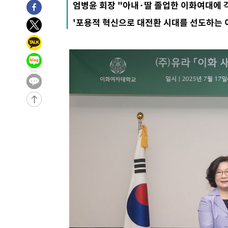
엄병윤 회장 "아내·딸 졸업한 이화여대에 
-7308초 전 >
11시간 압수수색에 성접대 파문까지…'쑥대밭' 된 축구협
'포용적 혁신으로 대전환 시대를 선도하는 
-6330초 전 >
[속보]규제합리화위원회 부위원장에 김태유 서울대 공대 
태 후임
-2688초 전 >
[속보]국힘 윤리위, '돌려차기 발언' 진종오·서범수 징계 
33분 전 >
[속보] 7월 중국 수출 23.9%↑ 수입 27.5%↑…무역총액 25
1시간 전 >
[속보]'채상병 순직 책임' 임성근, 항소심도 징역 3년
-28852초 전 >
[속보]이 대통령 "부동산 공급 기존 사고방식 매달리지 
실천"
-27937초 전 >
이란, "오만과 '중앙 단일 루트' 합의…북쪽 인바운드·남
운드는 임시"
-19505초 전 >
"낮 기온 소폭 하락"…수도권 폭염중대경보, 폭염경보로
-19469초 전 >
[속보]이 대통령, '호우피해' 안동·의성 관할 4개 면 특
선포
-19432초 전 >
[단독]중수청 지원 검사들, 정원 초과 시 낮은 계급 임용
갈 수도
-17403초 전 >
낮 최고 37도 찜통더위…곳곳 소나기·강원 많은 비[내일
-15709초 전 >
SK하이닉스, 용인·청주 팹에 54조 투자…"AI 메모리 수
응"
-12565초 전 >
여자배구 이재영·이다영 자매, 아제르바이잔 투란VC 입
-11818초 전 >
외국인 심판 성 접대 7경기 들여다보니…한국 축구 '5승 2
-11552초 전 >
[속보]코스닥, 2.86포인트(0.36%) 내린 798.81마감
-11505초 전 >
[속보]코스피, 6200선 약보합…0.60% 내린 6258.77에