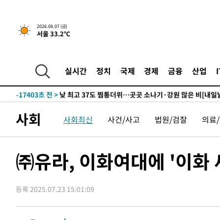
1시간 전 >
[속보]'채상병 순직 책임' 임성근, 항소심도 징역 3년
-28852초 전 >
[속보]이 대통령 "부동산 공급 기존 사고방식 매달리지 
2026.08.07 (금)
서울 33.2℃
실천"
-27937초 전 >
이란, "오만과 '중앙 단일 루트' 합의…북쪽 인바운드·남
운드는 임시"
-19505초 전 >
"낮 기온 소폭 하락"…수도권 폭염중대경보, 폭염경보로
-19469초 전 >
[속보]이 대통령, '호우피해' 안동·의성 관할 4개 면 특
실시간
정치
국제
경제
금융
산업
선포
-19432초 전 >
[단독]중수청 지원 검사들, 정원 초과 시 낮은 계급 임용
갈 수도
-17403초 전 >
낮 최고 37도 찜통더위…곳곳 소나기·강원 많은 비[내일
-15709초 전 >
SK하이닉스, 용인·청주 팹에 54조 투자…"AI 메모리 수
사회
사회최신
사건/사고
법원/검찰
의료
응"
-12565초 전 >
여자배구 이재영·이다영 자매, 아제르바이잔 투란VC 입
-11818초 전 >
외국인 심판 성 접대 7경기 들여다보니…한국 축구 '5승 2
-11552초 전 >
[속보]코스닥, 2.86포인트(0.36%) 내린 798.81마감
㈜유라, 이화여대에 '이화 
-11505초 전 >
[속보]코스피, 6200선 약보합…0.60% 내린 6258.77에
-11485초 전 >
[속보]원·달러 환율, 7.7원 내린 1416.1원 마감
등록 2025.07.23 15:01:09
-11374초 전 >
[속보] 노원서 40.1도 관측…서울, 2018년 이후 첫 40도
-8464초 전 >
[속보]종합특검, '계엄 수용공간 확보' 신용해 前교정본부
-7337초 전 >
외신들도 주목한 韓축구 파문…"국민적 공분에 수사 재개"