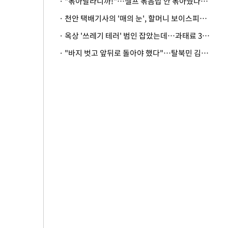
· "볶아달라니까!"…셀프 볶음밥 안 볶아줬다고 사장 폭행한 손님
· 천안 택배기사의 '매의 눈', 할머니 보이스피싱 피해 막아
· 옥상 '쓰레기 테러' 범인 잡았는데…과태료 3만원 처분에 숙박업주 허탈
· "바지 벗고 앞뒤로 돌아야 했다"…탈북민 김서아, 기쁨조 검사 수치심 회상