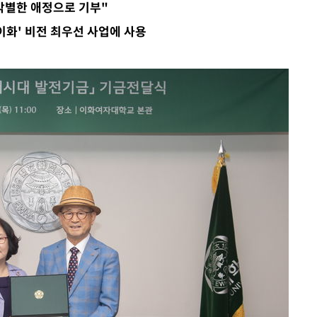
각별한 애정으로 기부"
회
이화' 비전 최우선 사업에 사용
교수…이병
절차 개시
.3%↑
말고 과감히
쪽 아웃바
 하향
별재난지역
…희망지 못
날씨]
요 선제 대
단
무'
 마쳐