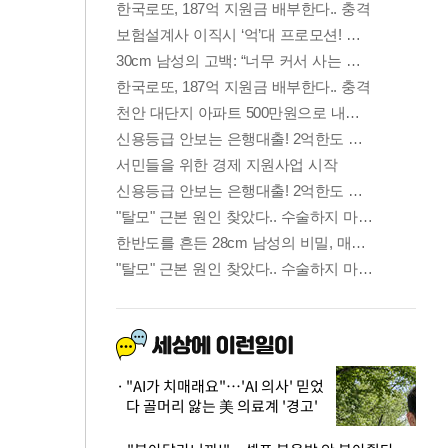
"AI가 치매래요"…'AI 의사' 믿었
다 골머리 앓는 美 의료계 '경고'