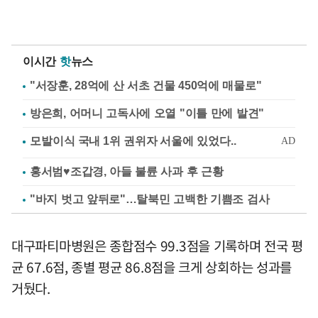
이시간
핫
뉴스
"서장훈, 28억에 산 서초 건물 450억에 매물로"
방은희, 어머니 고독사에 오열 "이틀 만에 발견"
홍서범♥조갑경, 아들 불륜 사과 후 근황
"바지 벗고 앞뒤로"…탈북민 고백한 기쁨조 검사
대구파티마병원은 종합점수 99.3점을 기록하며 전국 평
균 67.6점, 종별 평균 86.8점을 크게 상회하는 성과를
거뒀다.