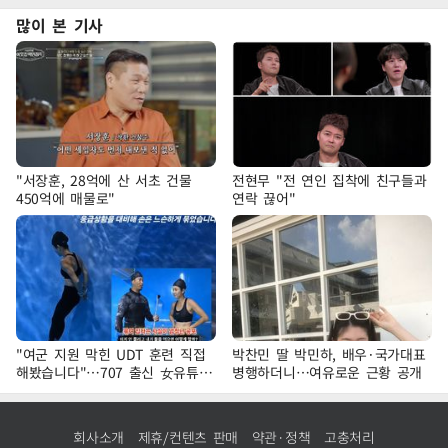
많이 본 기사
"서장훈, 28억에 산 서초 건물
전현무 "전 연인 집착에 친구들과
450억에 매물로"
연락 끊어"
"여군 지원 막힌 UDT 훈련 직접
박찬민 딸 박민하, 배우·국가대표
해봤습니다"…707 출신 女유튜버
병행하더니…여유로운 근황 공개
'완벽 소화'
회사소개
제휴/컨텐츠 판매
약관·정책
고충처리