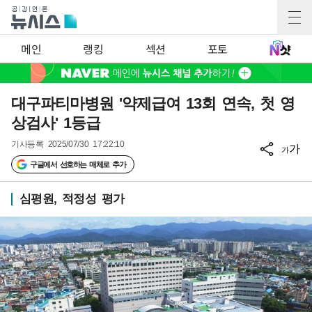
메인
랭킹
섹션
포토
대구파티마병원 '약제급여 13회 연속, 첫 영
상검사' 1등급
기사등록
2025/07/30 17:22:10
가
가
구글에서 선호하는 매체로 추가
심평원, 적정성 평가