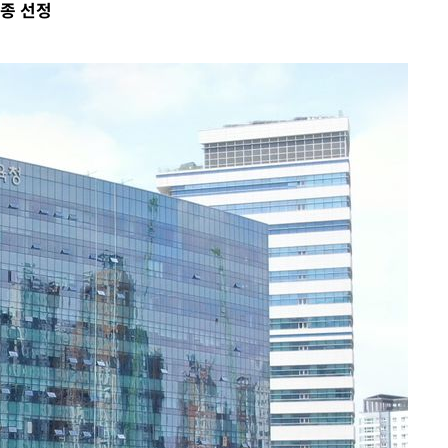
최종 선정
대우'
'온도차'
 밝혀
발로 부상
되길"
시작'
승리…정청래
청래
청래 승리
7%·정청래
2%·김민석
0.30%