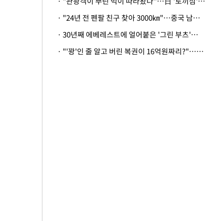
· "관광객이 뿌린 먹이 따라왔나"…日 '토끼섬' 멧돼지, 토끼까지 사냥
· "24년 전 펜팔 친구 찾아 3000㎞"…중국 남성 사연에 '뭉클'
· 30년째 에베레스트에 얼어붙은 '그린 부츠'…드디어 가족 품으로
· "'꽝'인 줄 알고 버린 복권이 16억원짜리?"…극적으로 되찾은 사연