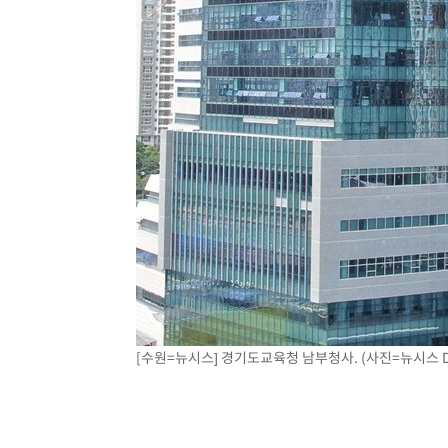
-12750초 전 >
[속보]장은수, KLPGA 제주삼다수 역전 우승…데뷔 10년
정상
-8115초 전 >
"얼마나 더웠으면"…안동 물길공원서 헤엄친 구렁이 '소동
-8042초 전 >
손흥민, 68분 뛰고 2경기 침묵…LAFC, 톨루카에 1-0 승리
-7314초 전 >
'2경기 연속 침묵' 손흥민, 톨루카전 68분만 뛰고 슈팅 0개
-6066초 전 >
이강인, 오늘 서울서 AT마드리드 입단식…'전례 없는 특급
1시간 전 >
'여긴 20도, 저긴 50도'…열화상 카메라로 본 폭염 저감시설 
2시간 전 >
콜롬비아 신임 우파 대통령 취임 하루만에 차량폭탄 폭발 사건
3시간 전 >
튀르키예 외무장관, "메카 3국 방위협정은 이란이 목표 아냐 "
4시간 전 >
이군이 불법 군시설 건설한 레바논 남부에서 레바논군 3명 폭
[수원=뉴시스] 경기도교육청 남부청사. (사진=뉴시스 D