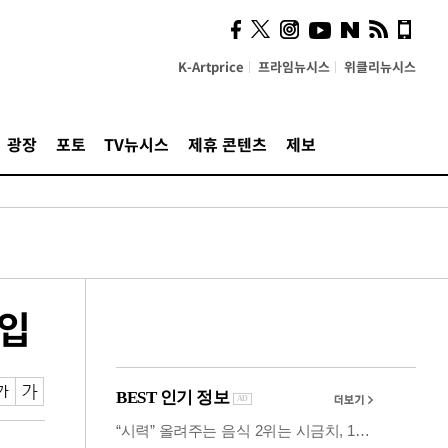
사이 해답 찾았죠"…알을
깨고 나온 '초자아'
K-Artprice
프라임뉴시스
위클리뉴시스
광장
포토
TV뉴시스
제휴 콘텐츠
제보
돌입