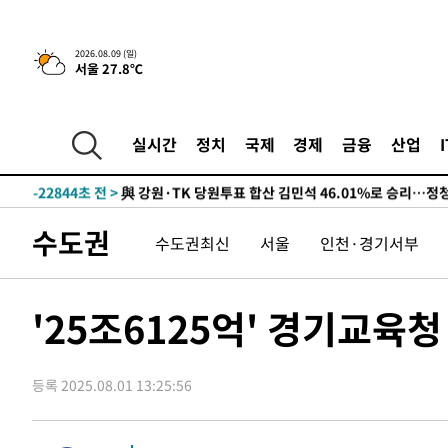
4시간 전 >
이군이 불법 군시설 건설한 레바논 남부에서 레바논군 3명 폭
-31942초 전 >
네타냐후, 트럼프의 가자 평화 2차 15개조 평화안 '거부'
2026.08.09 (일)
서울 27.8℃
-28538초 전 >
이강인 ATM 입단식에 '상암벌 들썩'…"세계적인 선수 
-27534초 전 >
태풍 돌핀, 중 저장성 타이저우시 해안에 상륙 (1보)
-24880초 전 >
AT마드리드 데뷔 앞둔 이강인, 맨시티전 선발 대신 '벤치 
실시간
정치
국제
경제
금융
산업
-23510초 전 >
[속보]與 강원·TK 당원투표 합산 김민석 48.54%로 
44.40%
-22844초 전 >
與 강원·TK 당원투표 합산 김민석 46.01%로 승리…정
44.53%
-22684초 전 >
[속보]與전대 권리당원투표…강원·경북 김민석, 대구 정
수도권
수도권최신
서울
인천·경기서부
-22491초 전 >
[속보]與 당대표 경선, 경북 권리당원 투표 김민석 47.3
45.71%
-22393초 전 >
[속보]與 당대표 경선, 대구 권리당원 투표 정청래 47.8
46.35%
-22190초 전 >
[속보]與 당대표 경선, 강원 권리당원 투표 김민석 승리…5
'25조6125억' 경기교
득표
-20108초 전 >
"일본축구협회, 대한축구협회 성 접대 의혹 심판 조사"
-12750초 전 >
[속보]장은수, KLPGA 제주삼다수 역전 우승…데뷔 10년
정상
등록 2025.08.01 13:25:56
-8115초 전 >
"얼마나 더웠으면"…안동 물길공원서 헤엄친 구렁이 '소동
-8042초 전 >
손흥민, 68분 뛰고 2경기 침묵…LAFC, 톨루카에 1-0 승리
-7314초 전 >
'2경기 연속 침묵' 손흥민, 톨루카전 68분만 뛰고 슈팅 0개