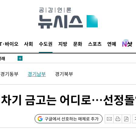
발로 부상
되길"
시작'
IT·바이오
사회
수도권
지방
문화
스포츠
연예
승리…정청래
청래
청래 승리
경기동부
경기남부
경기북부
7%·정청래
2%·김민석
0.30%
육청 차기 금고는 어디로…선정
 차에 첫
'
구글에서 선호하는 매체로 추가
(종합)