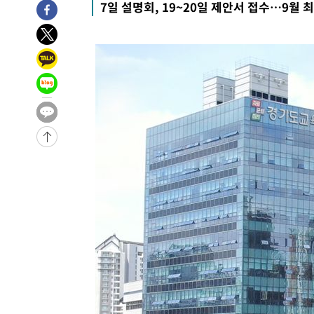
7일 설명회, 19~20일 제안서 접수…9월 
-6066초 전 >
이강인, 오늘 서울서 AT마드리드 입단식…'전례 없는 특급
1시간 전 >
'여긴 20도, 저긴 50도'…열화상 카메라로 본 폭염 저감시설 
2시간 전 >
콜롬비아 신임 우파 대통령 취임 하루만에 차량폭탄 폭발 사건
3시간 전 >
튀르키예 외무장관, "메카 3국 방위협정은 이란이 목표 아냐 "
4시간 전 >
이군이 불법 군시설 건설한 레바논 남부에서 레바논군 3명 폭
-31942초 전 >
네타냐후, 트럼프의 가자 평화 2차 15개조 평화안 '거부'
-28538초 전 >
이강인 ATM 입단식에 '상암벌 들썩'…"세계적인 선수 
-27534초 전 >
태풍 돌핀, 중 저장성 타이저우시 해안에 상륙 (1보)
-24880초 전 >
AT마드리드 데뷔 앞둔 이강인, 맨시티전 선발 대신 '벤치 
-23510초 전 >
[속보]與 강원·TK 당원투표 합산 김민석 48.54%로 
44.40%
-22844초 전 >
與 강원·TK 당원투표 합산 김민석 46.01%로 승리…정
44.53%
-22684초 전 >
[속보]與전대 권리당원투표…강원·경북 김민석, 대구 정
-22491초 전 >
[속보]與 당대표 경선, 경북 권리당원 투표 김민석 47.3
45.71%
-22393초 전 >
[속보]與 당대표 경선, 대구 권리당원 투표 정청래 47.8
46.35%
-22190초 전 >
[속보]與 당대표 경선, 강원 권리당원 투표 김민석 승리…5
득표
-20108초 전 >
"일본축구협회, 대한축구협회 성 접대 의혹 심판 조사"