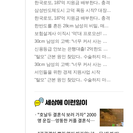
"호날두 결혼식 보러 가자" 2000
명 운집…엉뚱한 커플 결혼식에
'황당'