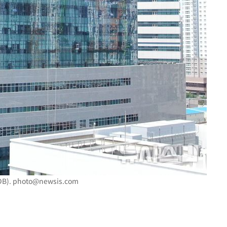
 차에 첫
'
(종합)
대우'
'온도차'
 밝혀
발로 부상
B).
photo@newsis.com