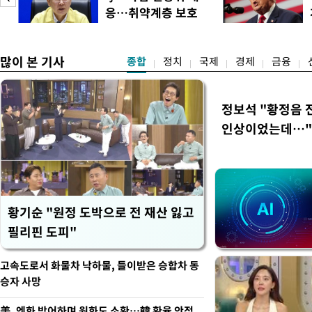
택자와 무주택 청년, 민간임
응…취약계층 보호
리에이터 등 50여 명이 참석
강화"
개사로 일하고 있다는 박준씨
택
많이 본 기사
종합
정치
국제
경제
금융
정보석 "황정음 
인상이었는데…"
황기순 "원정 도박으로 전 재산 잃고
필리핀 도피"
고속도로서 화물차 낙하물, 들이받은 승합차 동
승자 사망
美, 엔화 방어하며 원화도 소환…韓 환율 안정