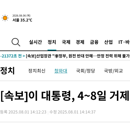
2026.08.06 (목)
서울 35.2℃
4시간 전 >
[속보] "이란-오만, 호르무즈 해협 통행 항로 합의" 이란 외무부 대
-25237초 전 >
내일까지 39도 '펄펄'…기상청 "태풍 지나며 폭염 잠시 꺾인다
-24874초 전 >
트럼프, 한국계 진보 주지사 후보 맹공…"공산주의가 최대 위협
실시간
정치
국제
경제
금융
산업
IT·
-24852초 전 >
"美간섭에 합의 지연"…트럼프, '이란 호르무즈 통제권' 수용
-21372초 전 >
[속보]산업장관 "李정부, 원전 반대 안해…안정 전력 위해 불가
-20069초 전 >
[속보]경찰, '홍명보 선임 논란' 대한축구협회·축구회관 등 압
정치
정치최신
청와대
국회/정당
국방/외교
색
-19456초 전 >
[속보]산업장관 "美무역법 제301조 과잉생산 결과 발표 8월 중
상
-19249초 전 >
[속보]코스피 매도사이드카 발동…4%대 급락
-18521초 전 >
[속보]전남광주 초대 시민추천 부시장에 백승주·윤난실
[속보]이 대통령, 4~8일 
-16082초 전 >
서울 열대야 15일째 지속…비공식 '초열대야' 30도 넘어
-14649초 전 >
[속보]코스닥, 2.15포인트(0.27%) 내린 797.44 출발
등록 2025.08.01 14:12:23
수정 2025.08.01 14:14:37
-14632초 전 >
[속보]코스피, 119.51포인트(1.81%) 내린 6478.75 개장
-11079초 전 >
6월 경상수지 497.3억 달러…두 달 연속 사상 최대
-11030초 전 >
서울 낮 39도 '폭염중대경보'…40도 관측 가능성도