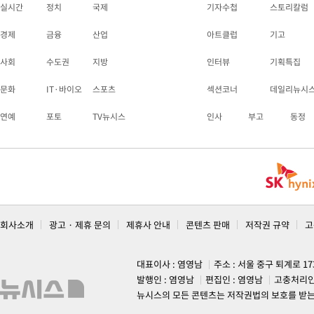
실시간
정치
국제
기자수첩
스토리칼럼
경제
금융
산업
아트클럽
기고
사회
수도권
지방
인터뷰
기획특집
문화
IT·바이오
스포츠
섹션코너
데일리뉴시
연예
포토
TV뉴시스
인사
부고
동정
회사소개
광고 · 제휴 문의
제휴사 안내
콘텐츠 판매
저작권 규약
고
대표이사 : 염영남
주소 : 서울 중구 퇴계로 1
발행인 : 염영남
편집인 : 염영남
고충처리인
뉴시스의 모든 콘텐츠는 저작권법의 보호를 받는 바, 무