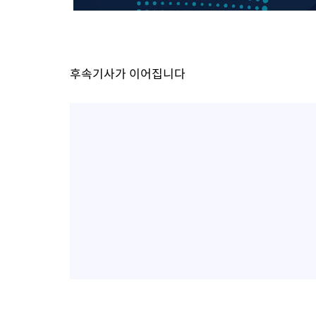
-11030초 전 >
서울 낮 39도 '폭염중대경보'…40도 관측 가능성도
-8392초 전 >
미 워싱턴주 스포캔 시의 통제불능 3개 산불, 방화선 일부 구축
-565초 전 >
[속보] 호르무즈 해협 이란-오만 협상 기대속 뉴욕증시 혼조 마감 
후속기사가 이어집니다
0.49%↑
18분 전 >
[속보] 이란 대통령 "지금 최고지도자와 소통하기가 매우 어려워" 취
년 인터뷰
4시간 전 >
[속보] "이란-오만, 호르무즈 해협 통행 항로 합의" 이란 외무부 대