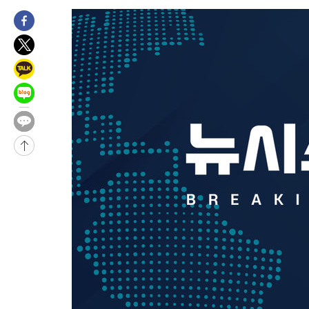
-8392초 전 >
미 워싱턴주 스포캔 시의 통제불능 3개 산불, 방화선 일부 구축
-565초 전 >
[속보] 호르무즈 해협 이란-오만 협상 기대속 뉴욕증시 혼조 마감 
0.49%↑
18분 전 >
[속보] 이란 대통령 "지금 최고지도자와 소통하기가 매우 어려워" 취
년 인터뷰
4시간 전 >
[속보] "이란-오만, 호르무즈 해협 통행 항로 합의" 이란 외무부 대
-25237초 전 >
내일까지 39도 '펄펄'…기상청 "태풍 지나며 폭염 잠시 꺾인다
-24874초 전 >
트럼프, 한국계 진보 주지사 후보 맹공…"공산주의가 최대 위협
-24852초 전 >
"美간섭에 합의 지연"…트럼프, '이란 호르무즈 통제권' 수용
-21372초 전 >
[속보]산업장관 "李정부, 원전 반대 안해…안정 전력 위해 불가
-20069초 전 >
[속보]경찰, '홍명보 선임 논란' 대한축구협회·축구회관 등 압
색
-19456초 전 >
[속보]산업장관 "美무역법 제301조 과잉생산 결과 발표 8월 중
상
-19249초 전 >
[속보]코스피 매도사이드카 발동…4%대 급락
-18521초 전 >
[속보]전남광주 초대 시민추천 부시장에 백승주·윤난실
-16082초 전 >
서울 열대야 15일째 지속…비공식 '초열대야' 30도 넘어
-14649초 전 >
[속보]코스닥, 2.15포인트(0.27%) 내린 797.44 출발
-14632초 전 >
[속보]코스피, 119.51포인트(1.81%) 내린 6478.75 개장
-11079초 전 >
6월 경상수지 497.3억 달러…두 달 연속 사상 최대