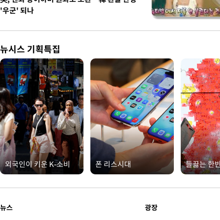
'우군' 되나
뉴시스 기획특집
외국인이 키운 K-소비
폰 리스시대
들끓는 한
뉴스
광장