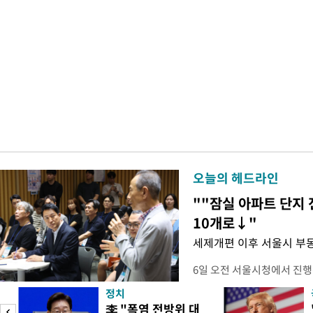
오늘의 헤드라인
""잠실 아파트 단지 
10개로↓"
세제개편 이후 서울시 부
6일 오전 서울시청에서 진행
대토론회'에서는 정부의 세
정치
이어졌다. 이날 토론회에는 
李 "폭염 전방위 대