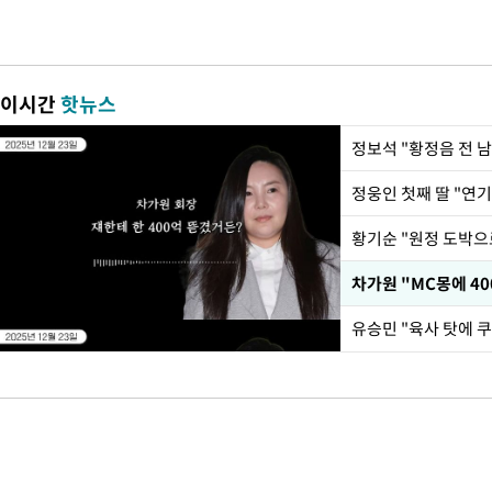
이시간
핫뉴스
정웅인 첫째 딸 "연기
황기순 "원정 도박으