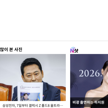
많이 본 사진
비광 출연하는 하지원
이재명 대통령, "수사
삼성전자, 7일부터 갤럭시 Z 폴드8 울트라·폴드8·플립8 출시