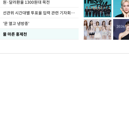
원·달러환율 1300원대 목전
선관위 시간대별 투표율 입력 관련 기자회견하는 주진우 의원
'문 열고 냉방중'
물 마른 홍제천