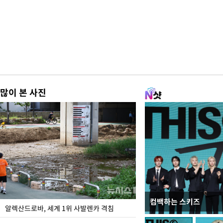
많이 본 사진
컴백하는 스키즈
극한 폭염에 바닥 드
알렉산드로바, 세계 1위 사발렌카 격침
도