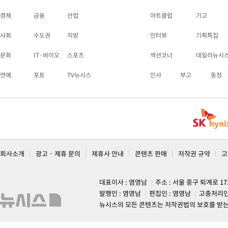
경제
금융
산업
아트클럽
기고
사회
수도권
지방
인터뷰
기획특집
문화
IT·바이오
스포츠
섹션코너
데일리뉴시
연예
포토
TV뉴시스
인사
부고
동정
회사소개
광고 · 제휴 문의
제휴사 안내
콘텐츠 판매
저작권 규약
고
대표이사 : 염영남
주소 : 서울 중구 퇴계로 1
발행인 : 염영남
편집인 : 염영남
고충처리인
뉴시스의 모든 콘텐츠는 저작권법의 보호를 받는 바, 무