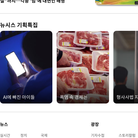
설"까지…각종 '밈'에 대변인 해명
뉴시스 기획특집
AI에 빠진 아이들
폭염 속 경제는
형사사법 
뉴스
광장
실시간
정치
국제
기자수첩
스토리칼럼