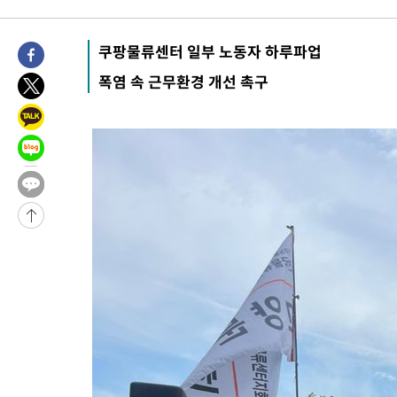
-5526초 전 >
'2경기 연속 침묵' 손흥민, 톨루카전 68분만 뛰고 슈팅 0개
-4278초 전 >
이강인, 오늘 서울서 AT마드리드 입단식…'전례 없는 특급대우'
쿠팡물류센터 일부 노동자 하루파업
2시간 전 >
'여긴 20도, 저긴 50도'…열화상 카메라로 본 폭염 저감시설 '온도
폭염 속 근무환경 개선 촉구
2시간 전 >
콜롬비아 신임 우파 대통령 취임 하루만에 차량폭탄 폭발 사건
4시간 전 >
튀르키예 외무장관, "메카 3국 방위협정은 이란이 목표 아냐 " 밝혀
-32090초 전 >
[속보]'AT마드리드 7번' 이강인, 맨시티 상대로 비공식 데뷔전
-30154초 전 >
네타냐후, 트럼프의 가자 평화 2차 15개조 평화안 '거부'
-26750초 전 >
이강인 ATM 입단식에 '상암벌 들썩'…"세계적인 선수 되길"
-25746초 전 >
태풍 돌핀, 중 저장성 타이저우시 해안에 상륙 (1보)
-23092초 전 >
AT마드리드 데뷔 앞둔 이강인, 맨시티전 선발 대신 '벤치 시작'
-21722초 전 >
[속보]與 강원·TK 당원투표 합산 김민석 48.54%로 승리…
44.40%
-21056초 전 >
與 강원·TK 당원투표 합산 김민석 46.01%로 승리…정청래
44.53%
-20896초 전 >
[속보]與전대 권리당원투표…강원·경북 김민석, 대구 정청래 
-20703초 전 >
[속보]與 당대표 경선, 경북 권리당원 투표 김민석 47.37%·
45.71%
-20605초 전 >
[속보]與 당대표 경선, 대구 권리당원 투표 정청래 47.82%·
46.35%
-20402초 전 >
[속보]與 당대표 경선, 강원 권리당원 투표 김민석 승리…50.3