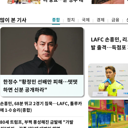
적 합산(가중치 미반영)에서도
책"
많이 본 기사
종합
정치
국제
경제
금융
LAFC 손흥민, 
발 출격…득점포
한정수 "황정민 선배만 피해…떳떳
하면 신분 공개하라"
손흥민, 68분 뛰고 2경기 침묵…LAFC, 톨루카
에 1-0 승리(종합)
80세 트럼프, 부쩍 풍성해진 금발에 "가발