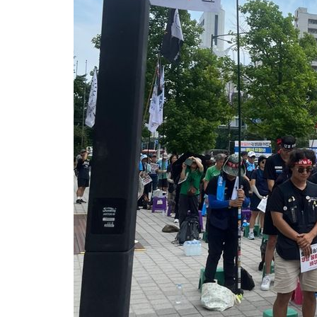
득표
-18320초 전 >
"일본축구협회, 대한축구협회 성 접대 의혹 심판 조사"
-10962초 전 >
[속보]장은수, KLPGA 제주삼다수 역전 우승…데뷔 10년 차에
정상
-6327초 전 >
"얼마나 더웠으면"…안동 물길공원서 헤엄친 구렁이 '소동'
-6254초 전 >
손흥민, 68분 뛰고 2경기 침묵…LAFC, 톨루카에 1-0 승리(종합
-5526초 전 >
'2경기 연속 침묵' 손흥민, 톨루카전 68분만 뛰고 슈팅 0개
-4278초 전 >
이강인, 오늘 서울서 AT마드리드 입단식…'전례 없는 특급대우'
2시간 전 >
'여긴 20도, 저긴 50도'…열화상 카메라로 본 폭염 저감시설 '온도
2시간 전 >
콜롬비아 신임 우파 대통령 취임 하루만에 차량폭탄 폭발 사건
4시간 전 >
튀르키예 외무장관, "메카 3국 방위협정은 이란이 목표 아냐 " 밝혀