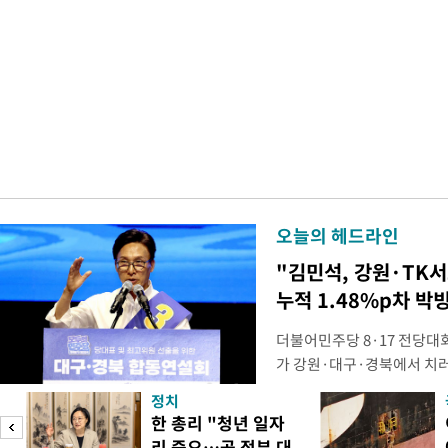
오늘의 헤드라인
"김민석, 강원·TK
누적 1.48%p차 박
더불어민주당 8·17 전당대
가 강원·대구·경북에서 치
48.54%(1만8977표)를 
정치
를 1622표(4.14%p) 차
피
한 총리 "청년 일자
·인천 권리당원 투표에서도 
리 중요…곧 정부 대