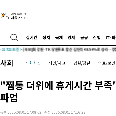
4시간 전 >
튀르키예 외무장관, "메카 3국 방위협정은 이란이 목표 아냐 " 밝혀
-32090초 전 >
[속보]'AT마드리드 7번' 이강인, 맨시티 상대로 비공식 데뷔전
2026.08.09 (일)
서울 27.2℃
-30154초 전 >
네타냐후, 트럼프의 가자 평화 2차 15개조 평화안 '거부'
-26750초 전 >
이강인 ATM 입단식에 '상암벌 들썩'…"세계적인 선수 되길"
-25746초 전 >
태풍 돌핀, 중 저장성 타이저우시 해안에 상륙 (1보)
실시간
정치
국제
경제
금융
산업
IT·
-23092초 전 >
AT마드리드 데뷔 앞둔 이강인, 맨시티전 선발 대신 '벤치 시작'
-21722초 전 >
[속보]與 강원·TK 당원투표 합산 김민석 48.54%로 승리…
44.40%
-21056초 전 >
與 강원·TK 당원투표 합산 김민석 46.01%로 승리…정청래
사회
사회최신
사건/사고
법원/검찰
의료/보건
44.53%
-20896초 전 >
[속보]與전대 권리당원투표…강원·경북 김민석, 대구 정청래 
-20703초 전 >
[속보]與 당대표 경선, 경북 권리당원 투표 김민석 47.37%·
45.71%
-20605초 전 >
[속보]與 당대표 경선, 대구 권리당원 투표 정청래 47.82%·
"찜통 더위에 휴게시간 부
46.35%
-20402초 전 >
[속보]與 당대표 경선, 강원 권리당원 투표 김민석 승리…50.3
득표
파업
-18320초 전 >
"일본축구협회, 대한축구협회 성 접대 의혹 심판 조사"
-10962초 전 >
[속보]장은수, KLPGA 제주삼다수 역전 우승…데뷔 10년 차에
정상
-6327초 전 >
"얼마나 더웠으면"…안동 물길공원서 헤엄친 구렁이 '소동'
등록 2025.08.01 17:08:02
수정 2025.08.01 17:16:23
-6254초 전 >
손흥민, 68분 뛰고 2경기 침묵…LAFC, 톨루카에 1-0 승리(종합