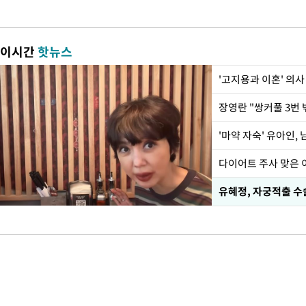
이시간
핫뉴스
'고지용과 이혼' 의사
'마약 자숙' 유아인,
유혜정, 자궁적출 수