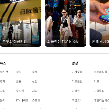
모두의 정신건강
외국인이 키운 K-소비
폰 리스시
뉴스
광장
실시간
정치
국제
기자수첩
스토리칼럼
경제
금융
산업
아트클럽
기고
사회
수도권
지방
인터뷰
기획특집
문화
IT·바이오
스포츠
섹션코너
데일리뉴시