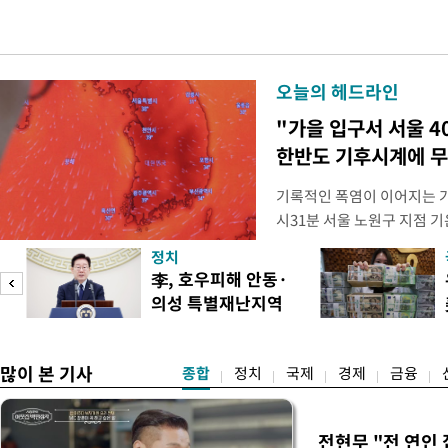
오늘의 헤드라인
"가을 입구서 서울 4
한반도 기후시계에 무
기록적인 폭염이 이어지는 가
시31분 서울 노원구 지점 기온
어선 것으로 관측됐다. 지난 2
정치
이상의 기온이 관측된 이후 8
李, 호우피해 안동·
동기상관측장비(AWS) 기
의성 특별재난지역
(ASOS)을 기준으로 하는 
도
선포
많이 본 기사
종합
정치
국제
경제
금융
전현무 "전 연인