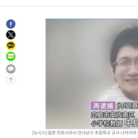
-10706초 전 >
외신들도 주목한 韓축구 파문…"국민적 공분에 수사 재개"
-10677초 전 >
11시간 압수수색에 성접대 파문까지…'쑥대밭' 된 축구협회
-9699초 전 >
[속보]규제합리화위원회 부위원장에 김태유 서울대 공대 교수
태 후임
-6057초 전 >
[속보]국힘 윤리위, '돌려차기 발언' 진종오·서범수 징계 절차 
-1382초 전 >
[속보] 7월 중국 수출 23.9%↑ 수입 27.5%↑…무역총액 25.
24분 전 >
[속보]'채상병 순직 책임' 임성근, 항소심도 징역 3년
-32221초 전 >
[속보]이 대통령 "부동산 공급 기존 사고방식 매달리지 말고 
실천"
-31306초 전 >
이란, "오만과 '중앙 단일 루트' 합의…북쪽 인바운드·남쪽 아
운드는 임시"
-22874초 전 >
"낮 기온 소폭 하락"…수도권 폭염중대경보, 폭염경보로 하향
-22838초 전 >
[속보]이 대통령, '호우피해' 안동·의성 관할 4개 면 특별재난
선포
-22801초 전 >
[단독]중수청 지원 검사들, 정원 초과 시 낮은 계급 임용…희망
갈 수도
-20772초 전 >
낮 최고 37도 찜통더위…곳곳 소나기·강원 많은 비[내일날씨]
-19078초 전 >
SK하이닉스, 용인·청주 팹에 54조 투자…"AI 메모리 수요 선
응"
-15934초 전 >
여자배구 이재영·이다영 자매, 아제르바이잔 투란VC 입단
-15187초 전 >
외국인 심판 성 접대 7경기 들여다보니…한국 축구 '5승 2무'
[뉴시스] 일본 히로시마시 안사남구 초등학교 교사 나카지마 켄부(39
-14921초 전 >
[속보]코스닥, 2.86포인트(0.36%) 내린 798.81마감