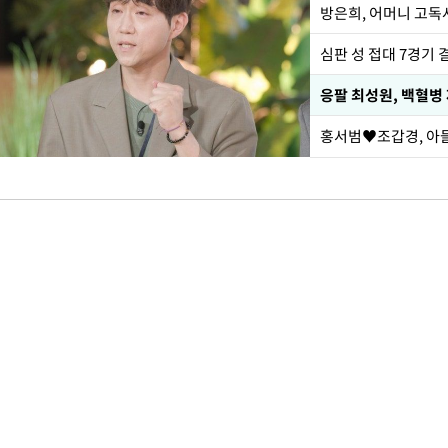
방은희, 어머니 고독사
심판 성 접대 7경기 
응팔 최성원, 백혈병
홍서범♥조갑경, 아들