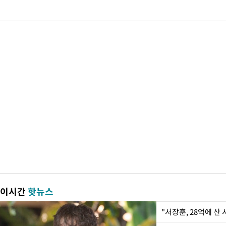
이시간
핫뉴스
"서장훈, 28억에 산