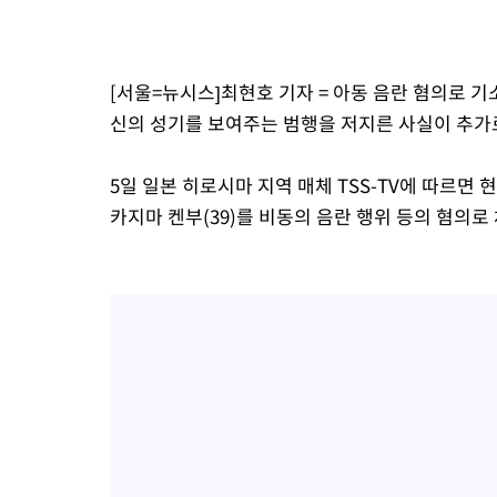
-14874초 전 >
[속보]코스피, 6200선 약보합…0.60% 내린 6258.77에 마쳐
-14854초 전 >
[속보]원·달러 환율, 7.7원 내린 1416.1원 마감
-14743초 전 >
[속보] 노원서 40.1도 관측…서울, 2018년 이후 첫 40도
[서울=뉴시스]최현호 기자 = 아동 음란 혐의로 
-11833초 전 >
[속보]종합특검, '계엄 수용공간 확보' 신용해 前교정본부장 기
신의 성기를 보여주는 범행을 저지른 사실이 추가
-10706초 전 >
외신들도 주목한 韓축구 파문…"국민적 공분에 수사 재개"
-10677초 전 >
11시간 압수수색에 성접대 파문까지…'쑥대밭' 된 축구협회
5일 일본 히로시마 지역 매체 TSS-TV에 따르면
-9699초 전 >
[속보]규제합리화위원회 부위원장에 김태유 서울대 공대 교수
카지마 켄부(39)를 비동의 음란 행위 등의 혐의로
태 후임
-6057초 전 >
[속보]국힘 윤리위, '돌려차기 발언' 진종오·서범수 징계 절차 
-1382초 전 >
[속보] 7월 중국 수출 23.9%↑ 수입 27.5%↑…무역총액 25.
24분 전 >
[속보]'채상병 순직 책임' 임성근, 항소심도 징역 3년