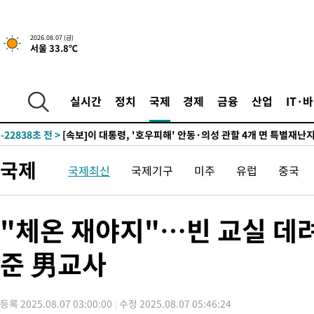
24분 전 >
[속보]'채상병 순직 책임' 임성근, 항소심도 징역 3년
2026.08.07 (금)
서울 33.8℃
-32221초 전 >
[속보]이 대통령 "부동산 공급 기존 사고방식 매달리지 말고 
실천"
-31306초 전 >
이란, "오만과 '중앙 단일 루트' 합의…북쪽 인바운드·남쪽 아
운드는 임시"
-22874초 전 >
"낮 기온 소폭 하락"…수도권 폭염중대경보, 폭염경보로 하향
실시간
정치
국제
경제
금융
산업
IT·
-22838초 전 >
[속보]이 대통령, '호우피해' 안동·의성 관할 4개 면 특별재난
선포
-22801초 전 >
[단독]중수청 지원 검사들, 정원 초과 시 낮은 계급 임용…희망
갈 수도
-20772초 전 >
낮 최고 37도 찜통더위…곳곳 소나기·강원 많은 비[내일날씨]
국제
국제최신
국제기구
미주
유럽
중국
-19078초 전 >
SK하이닉스, 용인·청주 팹에 54조 투자…"AI 메모리 수요 선
응"
-15934초 전 >
여자배구 이재영·이다영 자매, 아제르바이잔 투란VC 입단
-15187초 전 >
외국인 심판 성 접대 7경기 들여다보니…한국 축구 '5승 2무'
"체온 재야지"…빈 교실 데
-14921초 전 >
[속보]코스닥, 2.86포인트(0.36%) 내린 798.81마감
준 男교사
-14874초 전 >
[속보]코스피, 6200선 약보합…0.60% 내린 6258.77에 마쳐
-14854초 전 >
[속보]원·달러 환율, 7.7원 내린 1416.1원 마감
-14743초 전 >
[속보] 노원서 40.1도 관측…서울, 2018년 이후 첫 40도
등록 2025.08.07 03:00:00
수정 2025.08.07 05:46:24
-11833초 전 >
[속보]종합특검, '계엄 수용공간 확보' 신용해 前교정본부장 기