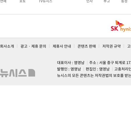
연예
포토
TV뉴시스
인사
부고
동정
회사소개
광고 · 제휴 문의
제휴사 안내
콘텐츠 판매
저작권 규약
고
대표이사 : 염영남
주소 : 서울 중구 퇴계로 1
발행인 : 염영남
편집인 : 염영남
고충처리인
뉴시스의 모든 콘텐츠는 저작권법의 보호를 받는 바, 무