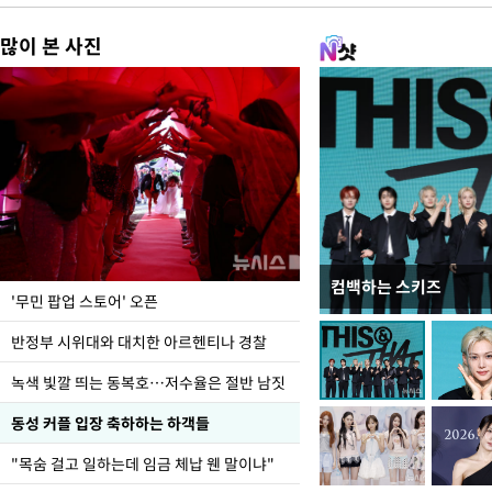
많이 본 사진
컴백하는 스키즈
지석천 뒤덮은 개구리
'무민 팝업 스토어' 오픈
반정부 시위대와 대치한 아르헨티나 경찰
녹색 빛깔 띄는 동복호…저수율은 절반 남짓
동성 커플 입장 축하하는 하객들
"목숨 걸고 일하는데 임금 체납 웬 말이냐"