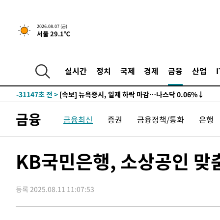
2026.08.07 (금)
서울 29.1℃
실시간
정치
국제
경제
금융
산업
-31147초 전 >
[속보] 뉴욕증시, 일제 하락 마감…나스닥 0.06%↓
금융
금융최신
증권
금융정책/통화
은행
KB국민은행, 소상공인 맞
등록 2025.08.11 11:07:53