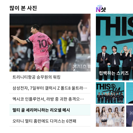
많이 본 사진
컴백하는 스키즈
입추 하루 앞둔 
트리니티항공 승무원의 워킹
폭염
삼성전자, 7일부터 갤럭시 Z 폴드8 울트라·폴드8·플립8 출시
멕시코 인플루언서, 라방 중 괴한 총격으로 사망
멀티 골 세리머니하는 리오넬 메시
오타니 멀티 홈런에도 다저스는 6연패