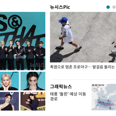
뉴시스Pic
전남광주… 열화상 카메라에 담긴
폭염으로 멈춘 프로야구… 발걸음 돌리는
그래픽뉴스
태풍 '돌핀' 예상 이동
경로