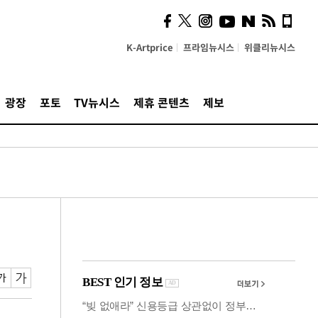
의견, 국토부·LH에 충실히
전달할 것"
K-Artprice
프라임뉴시스
위클리뉴시스
광장
포토
TV뉴시스
제휴 콘텐츠
제보