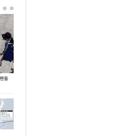
 팬들
이 대통령, '청년 대책 속도 높여야…폭염 문제도
입추 코앞인데 전
총력 대응'