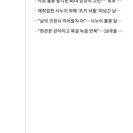
· 직장 불륜 발각된 40대 남성의 고민…"유포 동료 명예훼손·협박죄 고소 가능할까"
· 재취업한 시누이 위해 '조카 셔틀' 떠넘긴 남편…아내 "난 못한다"
· "남의 가정사 끼어들지 마"…시누이 불륜 덮으려는 남편에 억울한 아내
· "현관문 걷어차고 욕설 녹음 반복"…18개월 아기 키우는 집 뒤흔든 '앞집의 비극'