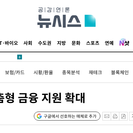
IT·바이오
사회
수도권
지방
문화
스포츠
연예
보험/카드
시황/환율
종목분석
재테크
블록체인
춤형 금융 지원 확대
구글에서 선호하는 매체로 추가