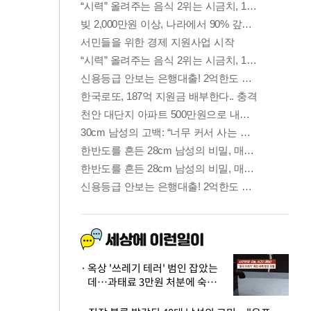
옥상 '쓰레기 테러' 범인 잡았는
데…과태료 3만원 처분에 숙박업
주 허탈