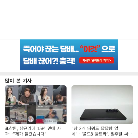
많이 본 기사
표창원, 남규리에 15년 만에 사
"창 3개 띄워도 답답함 없
과…"제가 틀렸습니다"
네"…'폴드8 울트라', 일주일 써보