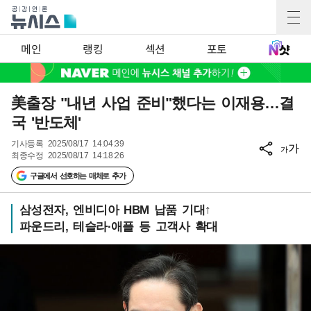
메인
랭킹
섹션
포토
美출장 "내년 사업 준비"했다는 이재용…결
국 '반도체'
기사등록
2025/08/17 14:04:39
가
가
최종수정
2025/08/17 14:18:26
구글에서 선호하는 매체로 추가
삼성전자, 엔비디아 HBM 납품 기대↑
파운드리, 테슬라·애플 등 고객사 확대