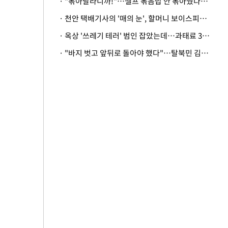
· "볶아달라니까!"…셀프 볶음밥 안 볶아줬다고 사장 폭행한 손님
· 천안 택배기사의 '매의 눈', 할머니 보이스피싱 피해 막아
· 옥상 '쓰레기 테러' 범인 잡았는데…과태료 3만원 처분에 숙박업주 허탈
· "바지 벗고 앞뒤로 돌아야 했다"…탈북민 김서아, 기쁨조 검사 수치심 회상