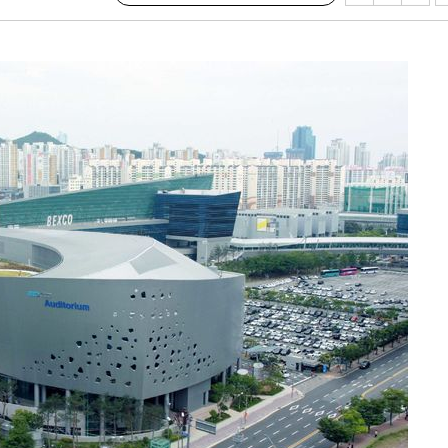
교수…이병
 개시
0.3만개
 4.1%로
말고 과감히
쪽 아웃바
 하향
별재난지역
…희망지 못
날씨]
요 선제 대
무'
마쳐