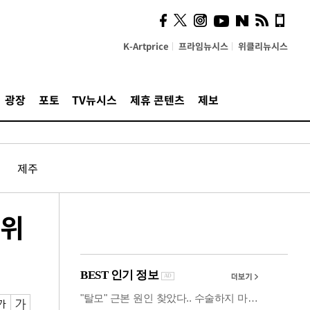
시, 스마트폰 액세서리에
NFC 더했다
K-Artprice
프라임뉴시스
위클리뉴시스
광장
포토
TV뉴시스
제휴 콘텐츠
제보
제주
 위