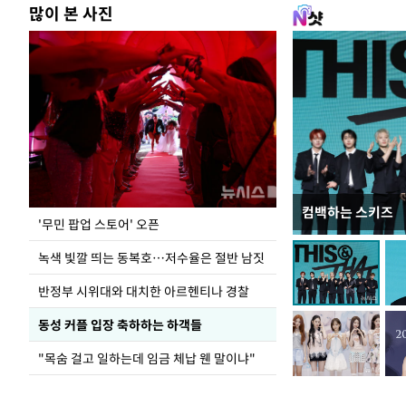
많이 본 사진
컴백하는 스키즈
지석천 뒤덮은 
'무민 팝업 스토어' 오픈
녹색 빛깔 띄는 동복호…저수율은 절반 남짓
반정부 시위대와 대치한 아르헨티나 경찰
동성 커플 입장 축하하는 하객들
"목숨 걸고 일하는데 임금 체납 웬 말이냐"