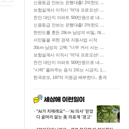
"AI가 치매래요"…'AI 의사' 믿었
다 골머리 앓는 美 의료계 '경고'