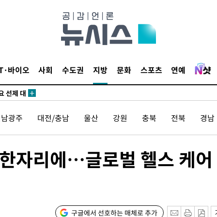
말고 과감히
쪽 아웃바
 하향
별재난지역
…희망지 못
IT·바이오
사회
수도권
지방
문화
스포츠
연예
날씨]
요 선제 대
전남광주
대전/충남
울산
강원
충북
전북
경남
무'
마쳐
 한자리에…글로벌 헬스 케어
장 기소
구글에서 선호하는 매체로 추가
회