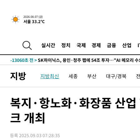
↓
-26203초 전 >
[속보]이 대통령 "부동산 공급 기존 사고방식 매달리지 
실천"
-25288초 전 >
이란, "오만과 '중앙 단일 루트' 합의…북쪽 인바운드·남
2026.08.07 (금)
서울 33.2℃
운드는 임시"
-16856초 전 >
"낮 기온 소폭 하락"…수도권 폭염중대경보, 폭염경보로
-16820초 전 >
[속보]이 대통령, '호우피해' 안동·의성 관할 4개 면 특
선포
-16783초 전 >
[단독]중수청 지원 검사들, 정원 초과 시 낮은 계급 임용
실시간
정치
국제
경제
금융
산업
갈 수도
-14754초 전 >
낮 최고 37도 찜통더위…곳곳 소나기·강원 많은 비[내일
-13060초 전 >
SK하이닉스, 용인·청주 팹에 54조 투자…"AI 메모리 수
응"
-9916초 전 >
여자배구 이재영·이다영 자매, 아제르바이잔 투란VC 입단
지방
지방최신
세종
부산
대구/경북
-9169초 전 >
외국인 심판 성 접대 7경기 들여다보니…한국 축구 '5승 2
-8903초 전 >
[속보]코스닥, 2.86포인트(0.36%) 내린 798.81마감
-8856초 전 >
[속보]코스피, 6200선 약보합…0.60% 내린 6258.77에 
복지·항노화·화장품 산업
-8836초 전 >
[속보]원·달러 환율, 7.7원 내린 1416.1원 마감
크 개최
-8725초 전 >
[속보] 노원서 40.1도 관측…서울, 2018년 이후 첫 40도
-5815초 전 >
[속보]종합특검, '계엄 수용공간 확보' 신용해 前교정본부
-4688초 전 >
외신들도 주목한 韓축구 파문…"국민적 공분에 수사 재개"
등록 2025.09.03 07:28:35
-4659초 전 >
11시간 압수수색에 성접대 파문까지…'쑥대밭' 된 축구협