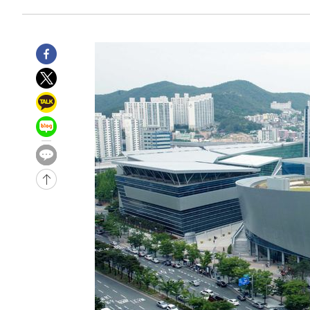
-3681초 전 >
[속보]규제합리화위원회 부위원장에 김태유 서울대 공대 
태 후임
-39초 전 >
[속보]국힘 윤리위, '돌려차기 발언' 진종오·서범수 징계 절차
-30912초 전 >
미 사업체 일자리, 7월에 2.3만개 순감하고 그 전 2개월 1
하향수정 (2보)
-30360초 전 >
[속보] 미 사업체, 일자리 7월에 2.3만 개 줄어…실업률은
↓
-26223초 전 >
[속보]이 대통령 "부동산 공급 기존 사고방식 매달리지 
실천"
-25308초 전 >
이란, "오만과 '중앙 단일 루트' 합의…북쪽 인바운드·남
운드는 임시"
-16876초 전 >
"낮 기온 소폭 하락"…수도권 폭염중대경보, 폭염경보로
-16840초 전 >
[속보]이 대통령, '호우피해' 안동·의성 관할 4개 면 특
선포
-16803초 전 >
[단독]중수청 지원 검사들, 정원 초과 시 낮은 계급 임용
갈 수도
-14774초 전 >
낮 최고 37도 찜통더위…곳곳 소나기·강원 많은 비[내일
-13080초 전 >
SK하이닉스, 용인·청주 팹에 54조 투자…"AI 메모리 수
응"
-9936초 전 >
여자배구 이재영·이다영 자매, 아제르바이잔 투란VC 입단
-9189초 전 >
외국인 심판 성 접대 7경기 들여다보니…한국 축구 '5승 2
-8923초 전 >
[속보]코스닥, 2.86포인트(0.36%) 내린 798.81마감
-8876초 전 >
[속보]코스피, 6200선 약보합…0.60% 내린 6258.77에 
-8856초 전 >
[속보]원·달러 환율, 7.7원 내린 1416.1원 마감