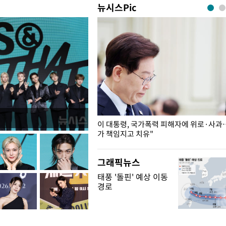
뉴시스Pic
개구리밥
이 대통령, 국가폭력 피해자에 위로·사과
가 책임지고 치유"
그래픽뉴스
태풍 '돌핀' 예상 이동
경로