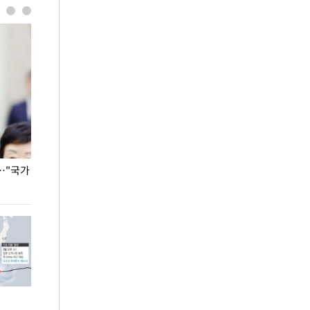
…"국가
홈플러스, 67개 점포 가오픈… 13일 정식 개장
오세훈 서울시장,
환경 점검