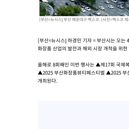
-8745초 전 >
[속보] 노원서 40.1도 관측…서울, 2018년 이후 첫 40도
-5835초 전 >
[속보]종합특검, '계엄 수용공간 확보' 신용해 前교정본부
[부산=뉴시스] 부산 해운대구 벡스코. (사진=벡스코 제공) 
-4708초 전 >
외신들도 주목한 韓축구 파문…"국민적 공분에 수사 재개"
-4679초 전 >
11시간 압수수색에 성접대 파문까지…'쑥대밭' 된 축구협
-3701초 전 >
[속보]규제합리화위원회 부위원장에 김태유 서울대 공대 
[부산=뉴시스] 하경민 기자 = 부산시는 오는
태 후임
-59초 전 >
[속보]국힘 윤리위, '돌려차기 발언' 진종오·서범수 징계 절차
화장품 산업의 발전과 해외 시장 개척을 위한 '
올해로 8회째인 이번 행사는 ▲제17회 국
▲2025 부산화장품뷰티페스티벌 ▲2025 
개최된다.