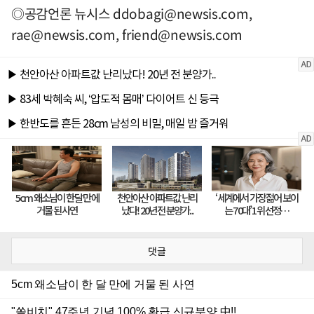
◎공감언론 뉴시스
ddobagi@newsis.com
,
rae@newsis.com
,
friend@newsis.com
댓글