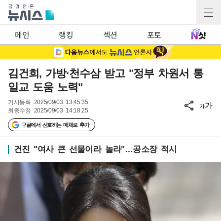
메인
랭킹
섹션
포토
김건희, 가방·천수삼 받고 "정부 차원서 통
일교 도움 노력"
기사등록
2025/09/03 13:45:35
가
가
최종수정
2025/09/03 14:18:25
구글에서 선호하는 매체로 추가
건진 "여사 큰 선물이라 놀라"…공소장 적시