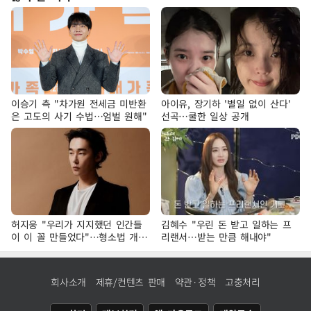
이승기 측 "차가원 전세금 미반환
아이유, 장기하 '별일 없이 산다'
은 고도의 사기 수법…엄벌 원해"
선곡…쿨한 일상 공개
허지웅 "우리가 지지했던 인간들
김혜수 "우린 돈 받고 일하는 프
이 이 꼴 만들었다"…형소법 개정
리랜서…받는 만큼 해내야"
에 격한 반응
회사소개
제휴/컨텐츠 판매
약관·정책
고충처리