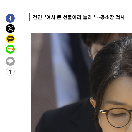
14시간 전 >
[속보]뉴욕증시 상승 마감…S&P 0.6% 나스닥 1.3%↑
-9194초 전 >
이란 "호르무즈 재개방 합의 근접…美 배상 선행돼야"
건진 "여사 큰 선물이라 놀라"…공소장 적시
-241초 전 >
[속보]與최고위원 제주·인천 순회경선…박선원·최민희·서미화
민수·김용 순
-194초 전 >
[속보]김민석, 與 전대 당원투표 누적 득표율 45.42%로 1위… 
44.56%
8분 전 >
[속보]與 대표 경선 제주·인천 당원투표…金 47.75%·鄭 42.08%·
10.17%
16분 전 >
이강인 "아틀레티코 이적 기뻐…등번호 7번 의미보단 팀 위해 뛸 것
17분 전 >
[속보]與 당대표 경선, 제주·인천 권리당원 투표 김민석 승리
2시간 전 >
낮 최고 35도 '무더위'…동해안 시간당 30㎜ '강한 비'[내일날씨]
2시간 전 >
[속보]이강인 "감독님이 원하는 마음 느꼈고, 많은 트로피 원해 아
티코 이적"
2시간 전 >
수도권 40도 육박 '펄펄'…동해안 일부 지역엔 호의주의보
2시간 전 >
온열질환 사망자 3명 늘어…누적 환자 3000명 돌파
4시간 전 >
강릉에 시간당 81.4㎜ 물폭탄…도로 잠기고 담벼락 붕괴
5시간 전 >
백운산서 80년근 천종산삼 9뿌리 발견…감정가 1.3억원
5시간 전 >
선재도서 해루질 나섰다 실종 60대, 닷새 만에 숨진 채 발견
6시간 전 >
남자 농구, 나고야 아시안게임서 '홈팀' 일본과 한일전
6시간 전 >
여수 오동도 해상서 모터보트 전복…1명 사망·1명 실종