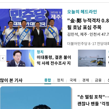
오늘의 헤드라인
"金-鄭 누적격차 0.
될 호남 표심 주목
김민석, 제주·인천서 47.
더불어민주당 8·17 전당대
보가 8일 제주·인천 지역 순
정치
다. 앞서 정청래 후보 우세
이대통령, 결혼 불이
·울산·경남 경선에서 1승 1
익 사례 전수조사 지
제주·인천 경선에서 이기며 '
시
만 두 후보 간 누적 득표율 차
많이 본 기사
종합
정치
국제
경제
금융
"손 떨림 포착"
괜찮나 팬들 '걱정