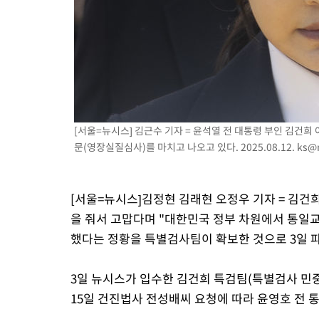
7시간 전 >
극한폭염 한풀 꺾이지만…'낮 최고 35도' 무더위, 열대야 계속[다
날씨]
8시간 전 >
축구협회 "압수수색·성접대 논란 사과…쇄신의 기회로 삼겠다"
9시간 전 >
[속보]'압수수색·성접대 논란' 축구협회 "실망과 걱정 안겨드려 죄
12시간 전 >
'최고 37도' 폭염 지속…강원동해안 최대 150㎜ 비
14시간 전 >
[속보]뉴욕증시 상승 마감…S&P 0.6% 나스닥 1.3%↑
[서울=뉴시스] 김근수 기자 = 윤석열 전 대통령 부인 김건희
문(영장실질심사)를 마치고 나오고 있다. 2025.08.12.
ks@
[서울=뉴시스]김정현 김래현 오정우 기자 = 김건희
을 줘서 고맙다며 "대한민국 정부 차원에서 통일
했다는 정황을 특별검사팀이 확보한 것으로 3일 
3일 뉴시스가 입수한 김건희 특검팀(특별검사 민중기
15일 건진법사 전성배씨 요청에 따라 윤영호 전