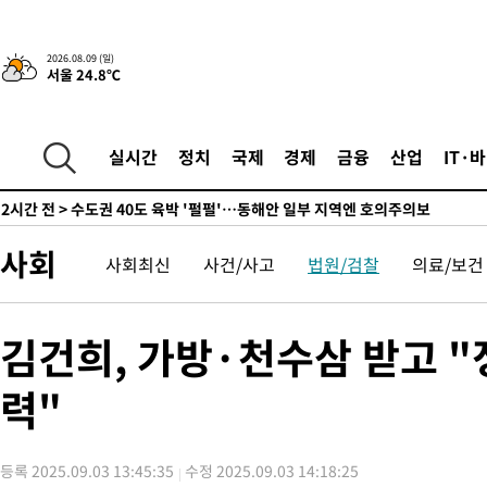
44.56%
9분 전 >
[속보]與 대표 경선 제주·인천 당원투표…金 47.75%·鄭 42.08%·
10.17%
16분 전 >
이강인 "아틀레티코 이적 기뻐…등번호 7번 의미보단 팀 위해 뛸 것
2026.08.09 (일)
서울 24.8℃
17분 전 >
[속보]與 당대표 경선, 제주·인천 권리당원 투표 김민석 승리
2시간 전 >
낮 최고 35도 '무더위'…동해안 시간당 30㎜ '강한 비'[내일날씨]
2시간 전 >
[속보]이강인 "감독님이 원하는 마음 느꼈고, 많은 트로피 원해 아
실시간
정치
국제
경제
금융
산업
IT·
티코 이적"
2시간 전 >
수도권 40도 육박 '펄펄'…동해안 일부 지역엔 호의주의보
2시간 전 >
온열질환 사망자 3명 늘어…누적 환자 3000명 돌파
4시간 전 >
강릉에 시간당 81.4㎜ 물폭탄…도로 잠기고 담벼락 붕괴
사회
사회최신
사건/사고
법원/검찰
의료/보건
5시간 전 >
백운산서 80년근 천종산삼 9뿌리 발견…감정가 1.3억원
5시간 전 >
선재도서 해루질 나섰다 실종 60대, 닷새 만에 숨진 채 발견
6시간 전 >
남자 농구, 나고야 아시안게임서 '홈팀' 일본과 한일전
김건희, 가방·천수삼 받고 "
6시간 전 >
여수 오동도 해상서 모터보트 전복…1명 사망·1명 실종
력"
7시간 전 >
극한폭염 한풀 꺾이지만…'낮 최고 35도' 무더위, 열대야 계속[다
날씨]
8시간 전 >
축구협회 "압수수색·성접대 논란 사과…쇄신의 기회로 삼겠다"
9시간 전 >
[속보]'압수수색·성접대 논란' 축구협회 "실망과 걱정 안겨드려 죄
등록 2025.09.03 13:45:35
수정 2025.09.03 14:18:25
12시간 전 >
'최고 37도' 폭염 지속…강원동해안 최대 150㎜ 비