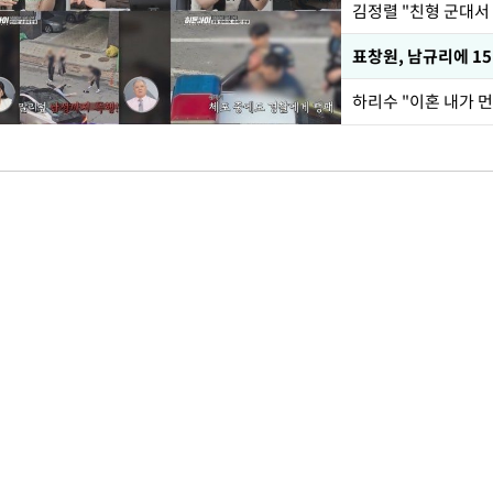
김정렬 "친형 군대서
하리수 "이혼 내가 