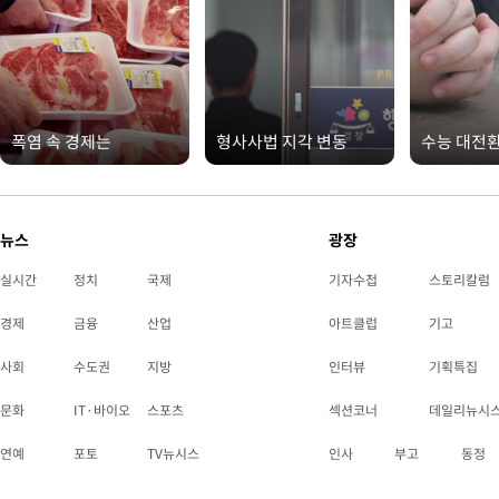
폭염 속 경제는
형사사법 지각 변동
수능 대전
뉴스
광장
실시간
정치
국제
기자수첩
스토리칼럼
경제
금융
산업
아트클럽
기고
사회
수도권
지방
인터뷰
기획특집
문화
IT·바이오
스포츠
섹션코너
데일리뉴시
연예
포토
TV뉴시스
인사
부고
동정