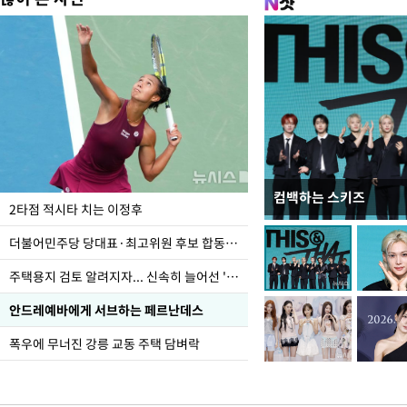
컴백하는 스키즈
이번주 국회에는 무슨 일
2타점 적시타 치는 이정후
더불어민주당 당대표·최고위원 후보 합동연설회
주택용지 검토 알려지자... 신속히 늘어선 '근조화환'
안드레예바에게 서브하는 페르난데스
폭우에 무너진 강릉 교동 주택 담벼락