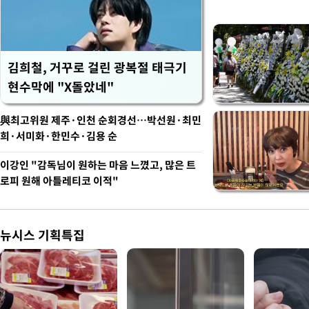
김희철, 거꾸로 걸린 광복절 태극기
현수막에 "X돌았네"
與최고위원 제주·인천 순회경선…박선원·최민
희·서미화·한민수·김용 순
이강인 "감독님이 원하는 마음 느꼈고, 많은 트
로피 원해 아틀레티코 이적"
뉴시스 기획특집