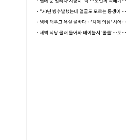
· 엘베 문 열리자 지팡이 '퍽'…노인의 택배기사 폭행 이유
· "20년 병수발했는데 얼굴도 모르는 동생이 유산 절반을"…배다른 형제 상속권 있을까
· 냄비 태우고 욕실 물바다…'치매 의심' 시어머니 검사 권유했다가 '날벼락'
· 새벽 식당 몰래 들어와 테이블서 '쿨쿨'…토사물 남기고 사라진 남성