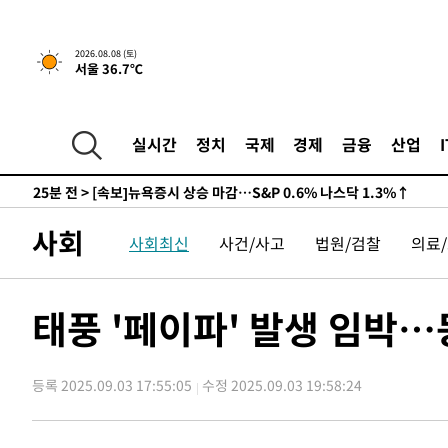
-25575초 전 >
남자 농구, 나고야 아시안게임서 '홈팀' 일본과 한일전
-24951초 전 >
여수 오동도 해상서 모터보트 전복…1명 사망·1명 실종
2026.08.08 (토)
서울 36.7℃
-21178초 전 >
극한폭염 한풀 꺾이지만…'낮 최고 35도' 무더위, 열대야
주 날씨]
-18196초 전 >
축구협회 "압수수색·성접대 논란 사과…쇄신의 기회로 
-16713초 전 >
[속보]'압수수색·성접대 논란' 축구협회 "실망과 걱정 
실시간
정치
국제
경제
금융
산업
송"
-5334초 전 >
'최고 37도' 폭염 지속…강원동해안 최대 150㎜ 비
25분 전 >
[속보]뉴욕증시 상승 마감…S&P 0.6% 나스닥 1.3%↑
-30351초 전 >
백운산서 80년근 천종산삼 9뿌리 발견…감정가 1.3억원
사회
사회최신
사건/사고
법원/검찰
의료
-28061초 전 >
선재도서 해루질 나섰다 실종 60대, 닷새 만에 숨진 채 발
-25595초 전 >
남자 농구, 나고야 아시안게임서 '홈팀' 일본과 한일전
-24971초 전 >
여수 오동도 해상서 모터보트 전복…1명 사망·1명 실종
태풍 '페이파' 발생 임박
-21198초 전 >
극한폭염 한풀 꺾이지만…'낮 최고 35도' 무더위, 열대야
주 날씨]
-18216초 전 >
축구협회 "압수수색·성접대 논란 사과…쇄신의 기회로 
등록 2025.09.03 17:55:05
수정 2025.09.03 19:58:24
-16733초 전 >
[속보]'압수수색·성접대 논란' 축구협회 "실망과 걱정 
송"
-5354초 전 >
'최고 37도' 폭염 지속…강원동해안 최대 150㎜ 비
25분 전 >
[속보]뉴욕증시 상승 마감…S&P 0.6% 나스닥 1.3%↑