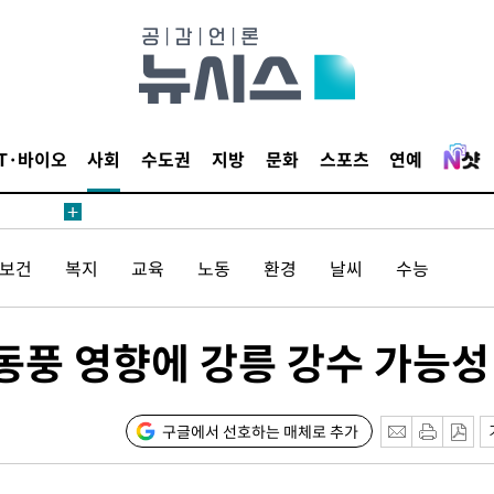
 계속[다음
삼겠다"
안겨드려 죄
IT·바이오
사회
수도권
지방
문화
스포츠
연예
/보건
복지
교육
노동
환경
날씨
수능
견
…동풍 영향에 강릉 강수 가능성
 계속[다음
삼겠다"
안겨드려 죄
구글에서 선호하는 매체로 추가