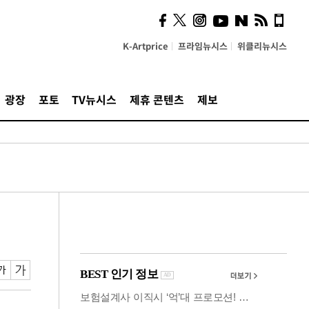
사이 해답 찾았죠"…알을
깨고 나온 '초자아'
K-Artprice
프라임뉴시스
위클리뉴시스
광장
포토
TV뉴시스
제휴 콘텐츠
제보