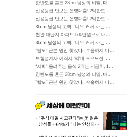
"주식 매일 사고판다"는 美 젊은
남성들…64%가 "나는 인생의
패배자“