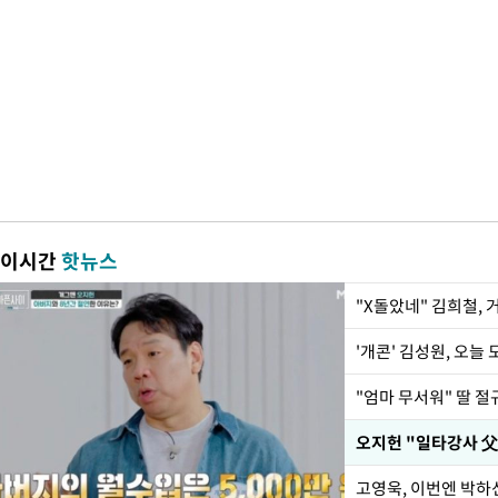
이시간
핫뉴스
"X돌았네" 김희철,
'개콘' 김성원, 오늘