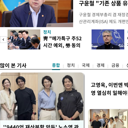
구윤철 "기존 상품 
구윤철 경제부총리 겸 재정경
산관리계좌(ISA) 제도 개편
다"며 "국민 의견까지 수렴해
정치
토할 예정"이라고 밝혔다. 
靑 "메가특구 주52
셜미디어(SNS) 엑스(X·옛
시간 예외, 勞 동의
개편안은 지난 4일부터 오는
필요"
많이 본 기사
종합
정치
국제
경제
금융
고영욱, 이번엔 
영 열심히 일해야
''9440억 재산분할 앞둔' 노소영 관