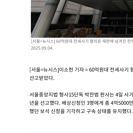
2시간 전 >
[속보]'전장연 시위' 1호선 용산역 상행선 무정차 통과 종료
3시간 전 >
[속보]코스닥 지수 5%대 급등에 '매수 사이드카' 발동
3시간 전 >
[속보]원·달러 환율, 오전 9시 1410.3원
3시간 전 >
[속보]코스닥, 8.85포인트(1.11%) 오른 807.66 개장
4시간 전 >
[속보]코스피, 47.56포인트(0.76%) 오른 6306.33 개장
[서울=뉴시스] 60억원대 전세사기 혐의로 재판에 넘겨진 전
2025.09.04.
[서울=뉴시스]이소헌 기자 = 60억원대 전세사기
선고받았다.
서울중앙지법 형사15단독 박찬범 판사는 4일 사기 
년을 선고했다. 배상신청인 3명에게 총 4억500
했던 보석 신청을 기각하고 구속 상태를 유지했다.