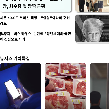
장, 최수종 옆 깜짝 근황
체온 40.6도 쓰러진 해병…"엄살"이라며 훈련
강요
與황희, '버스 하우스' 논란에 "청년세대와 국민
께 진심으로 사과"
뉴시스 기획특집