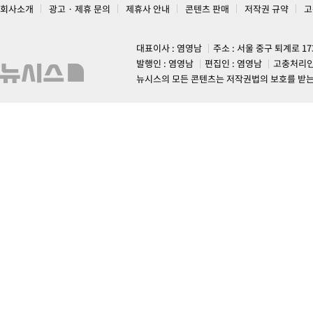
회사소개
광고 · 제휴 문의
제휴사 안내
콘텐츠 판매
저작권 규약
고
대표이사 : 염영남
주소 : 서울 중구 퇴계로 1
발행인 : 염영남
편집인 : 염영남
고충처리인
뉴시스의 모든 콘텐츠는 저작권법의 보호를 받는 바, 무