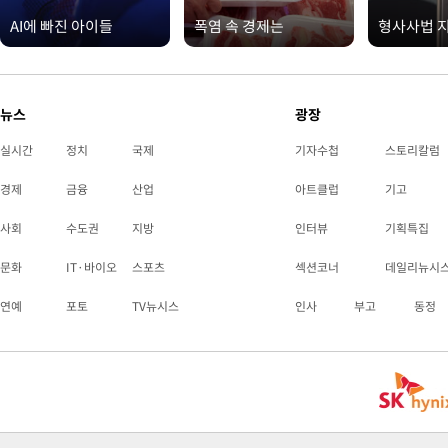
AI에 빠진 아이들
폭염 속 경제는
형사사법 
뉴스
광장
실시간
정치
국제
기자수첩
스토리칼럼
경제
금융
산업
아트클럽
기고
사회
수도권
지방
인터뷰
기획특집
문화
IT·바이오
스포츠
섹션코너
데일리뉴시
연예
포토
TV뉴시스
인사
부고
동정