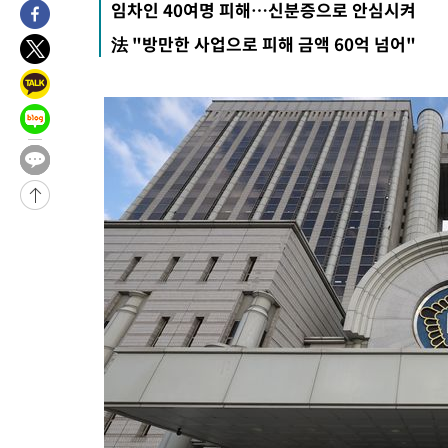
임차인 40여명 피해…신분증으로 안심시켜
4시간 전 >
[속보]코스피, 47.56포인트(0.76%) 오른 6306.33 개장
法 "방만한 사업으로 피해 금액 60억 넘어"
-26343초 전 >
한국계 프란체스카 홍 등 美 진보파 '약진'…2028년 대선판 
-25740초 전 >
구윤철 "ISA 제도 개편안 관련 '與 제안'에 공감…제도 보완 
검토"
-19061초 전 >
[단독]체온 40.6도 쓰러진 해명…"엄살"이라며 훈련강요
-18069초 전 >
[속보]강훈식 "충청권 246조·영남권 107조 투자 프로젝트 올
수"
-17716초 전 >
[속보]강훈식 "반도체 함께 성장 프로젝트 10년간 1조원 규모 
진…상생무역금융 5조 공급"
-17268초 전 >
[속보]강훈식 "연내 메가특구특별법 제정 추진…인허가·환경
평가 단축"
-15636초 전 >
[속보]경찰, '내부 비리' 자진신고자 징계 감면…포상금 1억으
대
-14880초 전 >
누그러진 극한 폭염…'낮 최고 34도' 무더위는 이어져[내일날씨
-11471초 전 >
제주 골프장서 멧돼지 출현 결국 사살…'이용객 대피'
-9289초 전 >
[속보]원·달러 환율, 2.3원 오른 1418.4원 마감
-9133초 전 >
[속보]코스피, 40.89포인트(0.65%) 오른 6299.66 마감
-9119초 전 >
[속보]코스닥, 55.66포인트(6.97%) 오른 854.47 마감
-5826초 전 >
대포통장 107개로 불법도박 수익 5062억 세탁…19명 검거
-4303초 전 >
[속보]이 대통령 "2028년 중순까지 광주 군공항 기능 다른 군공
로 임시 배치해 산단 조기 착공"
-1453초 전 >
포항스틸야드 관중석 천장 석재 낙하…K리그 전구장 긴급 점검