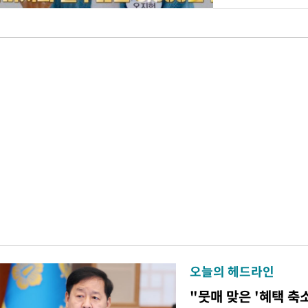
오늘의 헤드라인
"뭇매 맞은 '혜택 축소