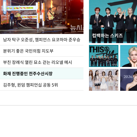
컴백하는 스키즈
한-미, UFS연합연습 1
남자 탁구 오준성, 챔피언스 요코하마 준우승
분위기 좋은 국민의힘 지도부
부친 장례식 열린 묘소 걷는 리오넬 메시
화재 진행중인 전주수산시장
김주형, 윈덤 챔피언십 공동 5위