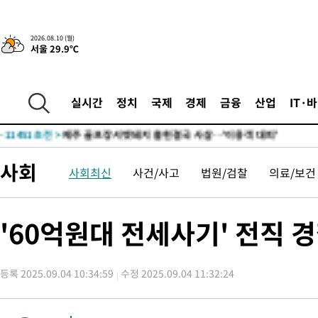
-18049초 전 >
[속보]강훈식 "충청권 246조·영남권 107조 투자 프로젝트 올
수"
-17696초 전 >
[속보]강훈식 "반도체 함께 성장 프로젝트 10년간 1조원 규모 
2026.08.10 (월)
서울 29.9℃
진…상생무역금융 5조 공급"
-17248초 전 >
[속보]강훈식 "연내 메가특구특별법 제정 추진…인허가·환경
평가 단축"
-15616초 전 >
[속보]경찰, '내부 비리' 자진신고자 징계 감면…포상금 1억으
대
-14860초 전 >
누그러진 극한 폭염…'낮 최고 34도' 무더위는 이어져[내일날씨
실시간
정치
국제
경제
금융
산업
IT·
-11451초 전 >
제주 골프장서 멧돼지 출현 결국 사살…'이용객 대피'
-9269초 전 >
[속보]원·달러 환율, 2.3원 오른 1418.4원 마감
-9113초 전 >
[속보]코스피, 40.89포인트(0.65%) 오른 6299.66 마감
사회
사회최신
사건/사고
법원/검찰
의료/보건
-9099초 전 >
[속보]코스닥, 55.66포인트(6.97%) 오른 854.47 마감
-5806초 전 >
대포통장 107개로 불법도박 수익 5062억 세탁…19명 검거
-4283초 전 >
[속보]이 대통령 "2028년 중순까지 광주 군공항 기능 다른 군공
'60억원대 전세사기' 전직 경
로 임시 배치해 산단 조기 착공"
-1433초 전 >
포항스틸야드 관중석 천장 석재 낙하…K리그 전구장 긴급 점검
2시간 전 >
[속보]'전장연 시위' 1호선 용산역 상행선 무정차 통과 종료
등록 2025.09.04 10:34:59
수정 2025.09.04 11:32:24
3시간 전 >
[속보]코스닥 지수 5%대 급등에 '매수 사이드카' 발동
3시간 전 >
[속보]원·달러 환율, 오전 9시 1410.3원
4시간 전 >
[속보]코스닥, 8.85포인트(1.11%) 오른 807.66 개장