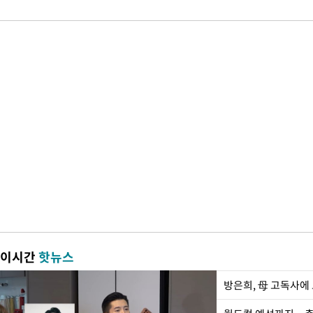
이시간
핫뉴스
방은희, 母 고독사에 