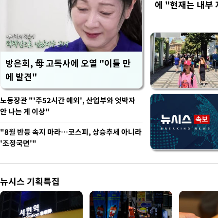
에 "현재는 내부 
방은희, 母 고독사에 오열 "이틀 만
에 발견"
노동장관 "'주52시간 예외', 산업부와 엇박자
안 나는 게 이상"
"8월 반등 속지 마라…코스피, 상승추세 아니라
'조정국면'"
뉴시스 기획특집