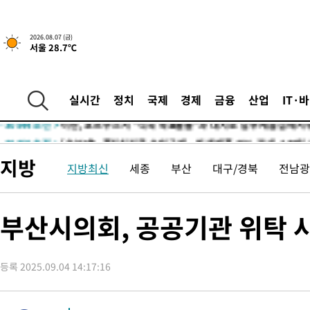
2026.08.07 (금)
서울 28.7℃
-25130초 전 >
[속보] 뉴욕증시, 일제 하락 마감…나스닥 0.06%↓
실시간
정치
국제
경제
금융
산업
IT·
-30544초 전 >
이란, 호르무즈서 "적국 목표물들"과 대치로 남부 케슘섬에서 
례 큰 폭발음
-29259초 전 >
[속보]美, 폴리실리콘 수입 규제…파생제품 15% 관세, 120일
발효
-27410초 전 >
[속보]트럼프, 美 원정출산 금지 행정명령 서명
지방
지방최신
세종
부산
대구/경북
전남광
-25110초 전 >
[속보] 뉴욕증시, 일제 하락 마감…나스닥 0.06%↓
-30564초 전 >
이란, 호르무즈서 "적국 목표물들"과 대치로 남부 케슘섬에서 
례 큰 폭발음
-29279초 전 >
[속보]美, 폴리실리콘 수입 규제…파생제품 15% 관세, 120일
부산시의회, 공공기관 위탁 사
발효
-27430초 전 >
[속보]트럼프, 美 원정출산 금지 행정명령 서명
-25130초 전 >
[속보] 뉴욕증시, 일제 하락 마감…나스닥 0.06%↓
등록 2025.09.04 14:17:16