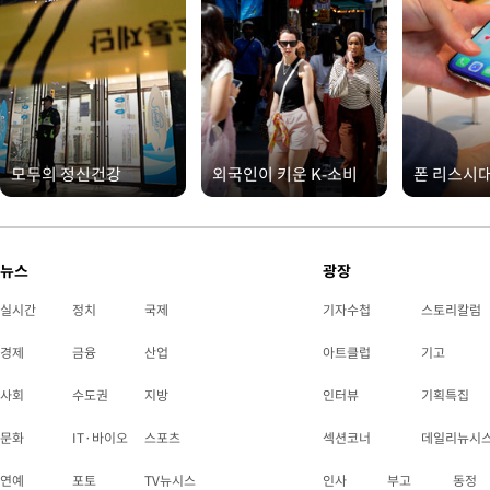
모두의 정신건강
외국인이 키운 K-소비
폰 리스시
뉴스
광장
실시간
정치
국제
기자수첩
스토리칼럼
경제
금융
산업
아트클럽
기고
사회
수도권
지방
인터뷰
기획특집
문화
IT·바이오
스포츠
섹션코너
데일리뉴시
연예
포토
TV뉴시스
인사
부고
동정