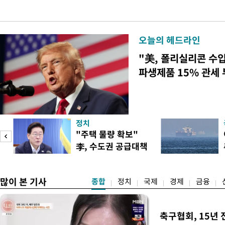
오늘의 헤드라인
"美, 폴리실리콘 수
파생제품 15% 관세
정치
"주택 물량 확보"
李, 수도권 공급대책
집중 점검
많이 본 기사
종합
정치
국제
경제
금융
축구협회, 15년 