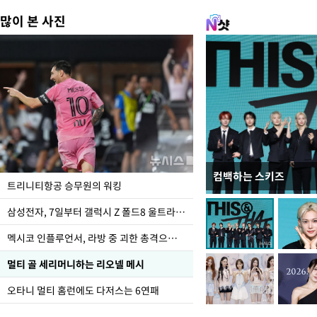
많이 본 사진
컴백하는 스키즈
입추 하루 앞둔 전남광
트리니티항공 승무원의 워킹
폭염
삼성전자, 7일부터 갤럭시 Z 폴드8 울트라·폴드8·플립8 출시
멕시코 인플루언서, 라방 중 괴한 총격으로 사망
멀티 골 세리머니하는 리오넬 메시
오타니 멀티 홈런에도 다저스는 6연패