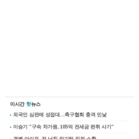
이시간
핫
뉴스
외국인 심판에 성접대…축구협회 충격 민낯
이승기 "구속 차가원, 105억 전세금 편취 사기"
결별 아이유, 전 남친 장기하 직접 소환