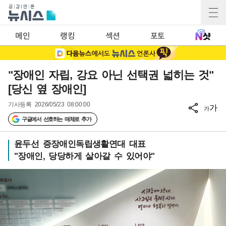
메인
랭킹
섹션
포토
"장애인 자립, 강요 아닌 선택권 넓히는 것"
[당신 옆 장애인]
기사등록
2026/05/23 08:00:00
가
가
구글에서 선호하는 매체로 추가
윤두선 증장애인독립생활연대 대표
"장애인, 당당하게 살아갈 수 있어야"