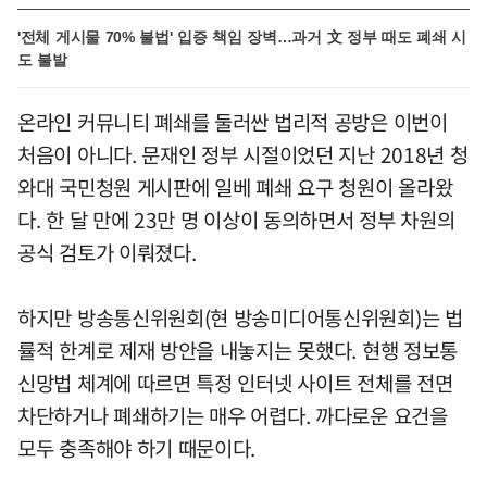
'전체 게시물 70% 불법' 입증 책임 장벽…과거 文 정부 때도 폐쇄 시
도 불발
온라인 커뮤니티 폐쇄를 둘러싼 법리적 공방은 이번이
처음이 아니다. 문재인 정부 시절이었던 지난 2018년 청
와대 국민청원 게시판에 일베 폐쇄 요구 청원이 올라왔
다. 한 달 만에 23만 명 이상이 동의하면서 정부 차원의
공식 검토가 이뤄졌다.
하지만 방송통신위원회(현 방송미디어통신위원회)는 법
률적 한계로 제재 방안을 내놓지는 못했다. 현행 정보통
신망법 체계에 따르면 특정 인터넷 사이트 전체를 전면
차단하거나 폐쇄하기는 매우 어렵다. 까다로운 요건을
모두 충족해야 하기 때문이다.