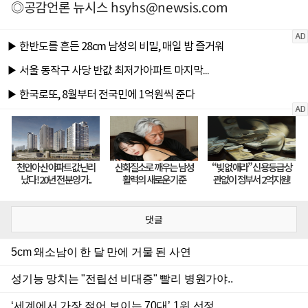
◎공감언론 뉴시스
hsyhs@newsis.com
댓글