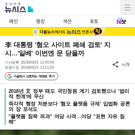
메인
랭킹
섹션
포토
李 대통령 '혐오 사이트 폐쇄 검토' 지
시…'일베' 이번엔 문 닫을까
기사등록
2026/05/25 12:45:59
가
가
최종수정
2026/05/25 13:11:28
구글에서 선호하는 매체로 추가
2018년 文 정부 때도 국민청원 계기 검토했으나 '법리
적 한계'에 무산
즉각적 행정 처분보다 '혐오 플랫폼 규제' 입법화 공론
의 장 포석도
"플랫폼 침묵 죄과" 여당 사격…야당 "표현 자유 침
해"