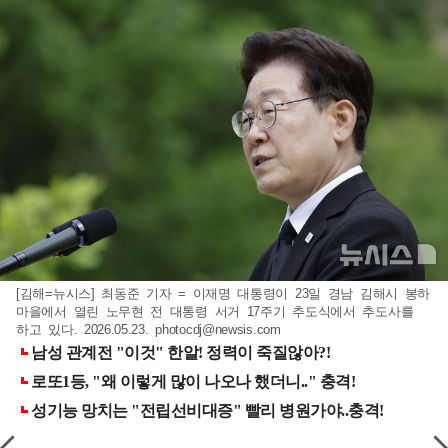
[김해=뉴시스] 최동준 기자 = 이재명 대통령이 23일 경남 김해시 봉하
마을에서 열린 노무현 전 대통령 서거 17주기 추도식에서 추도사를
하고 있다. 2026.05.23.
photocdj@newsis.com