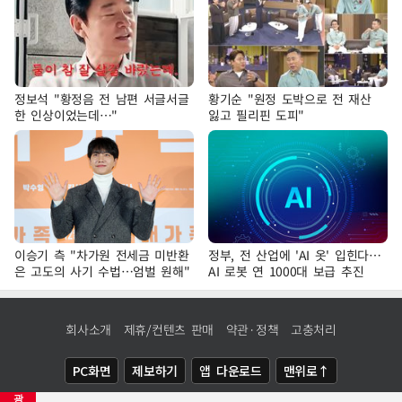
정보석 "황정음 전 남편 서글서글
황기순 "원정 도박으로 전 재산
한 인상이었는데…"
잃고 필리핀 도피"
이승기 측 "차가원 전세금 미반환
정부, 전 산업에 'AI 옷' 입힌다…
은 고도의 사기 수법…엄벌 원해"
AI 로봇 연 1000대 보급 추진
회사소개
제휴/컨텐츠 판매
약관·정책
고충처리
PC화면
제보하기
앱 다운로드
맨위로↑
광