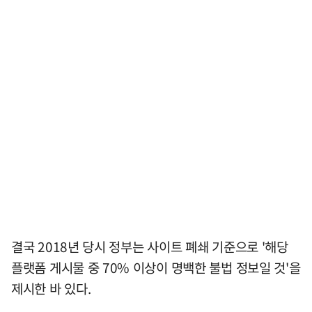
결국 2018년 당시 정부는 사이트 폐쇄 기준으로 '해당
플랫폼 게시물 중 70% 이상이 명백한 불법 정보일 것'을
제시한 바 있다.