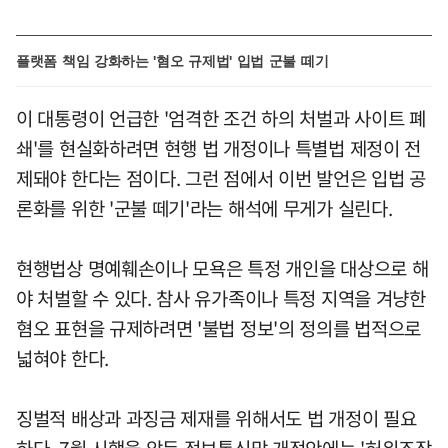
플랫폼 책임 강화하는 '혐오 규제법' 입법 군불 떼기
이 대통령이 언급한 '엄격한 조건 하의 처벌과 사이트 폐
쇄'를 현실화하려면 현행 법 개정이나 특별법 제정이 전
제돼야 한다는 점이다. 그런 점에서 이번 발언은 입법 공
론화를 위한 '군불 떼기'라는 해석에 무게가 실린다.
현행법상 명예훼손이나 모욕은 특정 개인을 대상으로 해
야 처벌할 수 있다. 참사 유가족이나 특정 지역을 겨냥한
혐오 표현을 규제하려면 '불법 정보'의 정의를 법적으로
넓혀야 한다.
징벌적 배상과 과징금 제재를 위해서도 법 개정이 필요