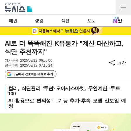
메인
랭킹
섹션
포토
AI로 더 똑똑해진 K유통가 "계산 대신하고,
식단 추천까지"
기사등록
2025/09/12 06:00:00
가
가
최종수정
2025/09/12 07:10:24
구글에서 선호하는 매체로 추가
컬리, 식단관리 '루션'·오아시스마켓, 무인계산 '루트
100'
AI 활용으로 편의성↑…기능 추가·후속 모델 선보일 예
정